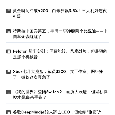
黄金瞬间冲破4200，白银狂飙3.5%！三大利好连夜
引爆
特斯拉中国卖第五，丰田一季净赚两个比亚迪——中
国车企该醒醒了
Peloton 新车实测：屏幕能转、风扇怼脸，但最狠的
是那个机械音
Xbox七月大崩盘：裁员3200、卖工作室、网络瘫
了，微软这次真急了
《我的世界》登陆Switch 2：画质大跃进，但鼠标操
控才是真·杀手锏？
谷歌DeepMind创始人辞去CEO，但继续“垂帘听