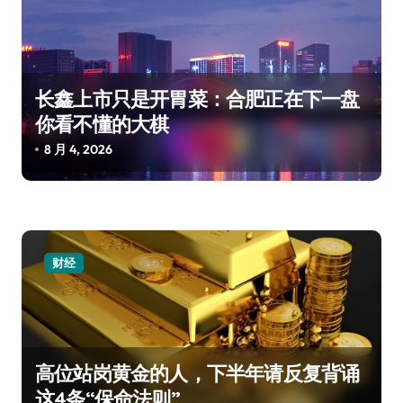
长鑫上市只是开胃菜：合肥正在下一盘
你看不懂的大棋
8 月 4, 2026
财经
高位站岗黄金的人，下半年请反复背诵
这4条“保命法则”