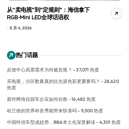
从“卖电视”到“定规则”：海信拿下
追
RGB-Mini LED全球话语权
已
8 月 4, 2026
7
热门话题
反馈中心高票需求为何被忽视？
- 37,071 热度
买电视，分区数量真的比光源色彩更重要吗？
- 28,620
热度
面对网络拉踩车企应如何自救
- 16,482 热度
哈兰德的世界杯首秀能带来惊喜吗
- 9,300 热度
中国特供车型成趋势，BBA本土化深度解读
- 4,301 热度