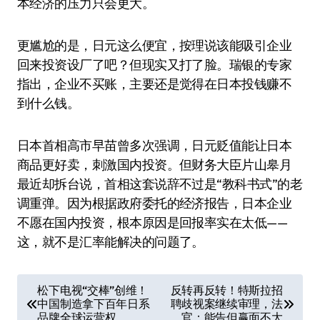
本经济的压力只会更大。
更尴尬的是，日元这么便宜，按理说该能吸引企业
回来投资设厂了吧？但现实又打了脸。瑞银的专家
指出，企业不买账，主要还是觉得在日本投钱赚不
到什么钱。
日本首相高市早苗曾多次强调，日元贬值能让日本
商品更好卖，刺激国内投资。但财务大臣片山皋月
最近却拆台说，首相这套说辞不过是“教科书式”的老
调重弹。因为根据政府委托的经济报告，日本企业
不愿在国内投资，根本原因是回报率实在太低——
这，就不是汇率能解决的问题了。
文
松下电视“交棒”创维！
反转再反转！特斯拉招
中国制造拿下百年日系
聘歧视案继续审理，法
章
品牌全球运营权
官：能告但赢面不大