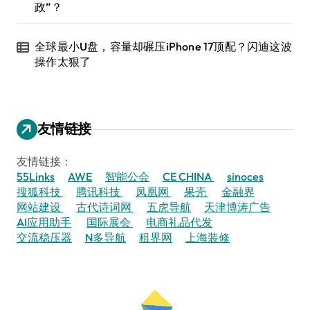
政”？
全球最小U盘，容量却碾压iPhone 17顶配？闪迪这波
操作太狠了
友情链接
友情链接：
55Links
AWE
智能公会
CE CHINA
sinoces
搜狐科技
腾讯科技
凤凰网
果壳
金融界
网站建设
古代诗词网
五虎导航
天津博涛广告
AI应用助手
国际展会
电商礼品代发
交流稳压器
N多导航
租界网
上海装修