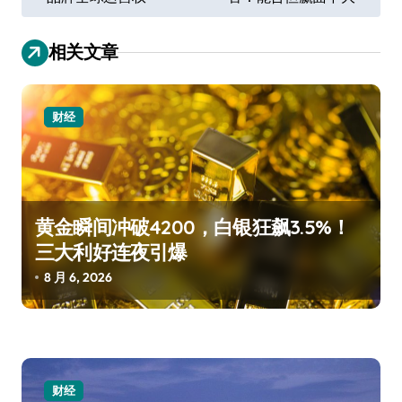
导
航
相关文章
财经
黄金瞬间冲破4200，白银狂飙3.5%！
三大利好连夜引爆
8 月 6, 2026
财经