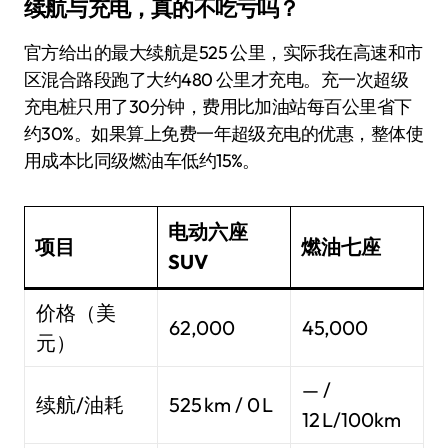
续航与充电，真的不吃亏吗？
官方给出的最大续航是525 公里，实际我在高速和市
区混合路段跑了大约480 公里才充电。充一次超级
充电桩只用了30分钟，费用比加油站每百公里省下
约30%。如果算上免费一年超级充电的优惠，整体使
用成本比同级燃油车低约15%。
电动六座
项目
燃油七座
SUV
价格（美
62,000
45,000
元）
— /
续航/油耗
525 km / 0 L
12 L/100km