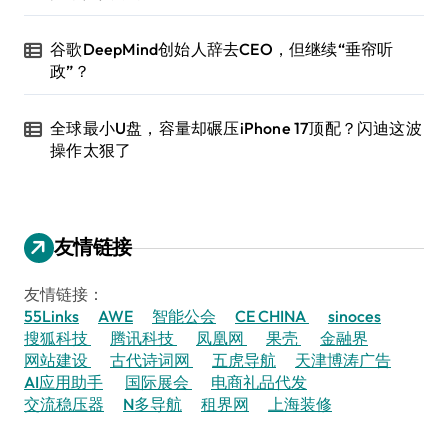
谷歌DeepMind创始人辞去CEO，但继续“垂帘听
政”？
全球最小U盘，容量却碾压iPhone 17顶配？闪迪这波
操作太狠了
友情链接
友情链接：
55Links
AWE
智能公会
CE CHINA
sinoces
搜狐科技
腾讯科技
凤凰网
果壳
金融界
网站建设
古代诗词网
五虎导航
天津博涛广告
AI应用助手
国际展会
电商礼品代发
交流稳压器
N多导航
租界网
上海装修