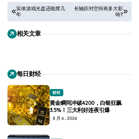
文
实体游戏光盘还能撑几
长轴距对空间有多大影
年
响?
章
导
相关文章
航
每日财经
财经
黄金瞬间冲破4200，白银狂飙
3.5%！三大利好连夜引爆
8 月 6 , 2026