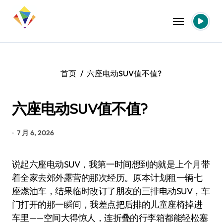
跳
转
到
内
容
首页
六座电动SUV值不值?
六座电动SUV值不值?
7 月 6, 2026
说起六座电动SUV，我第一时间想到的就是上个月带
着全家去郊外露营的那次经历。原本计划租一辆七
座燃油车，结果临时改订了朋友的三排电动SUV，车
门打开的那一瞬间，我差点把后排的儿童座椅掉进
车里——空间大得惊人，连折叠的行李箱都能轻松塞