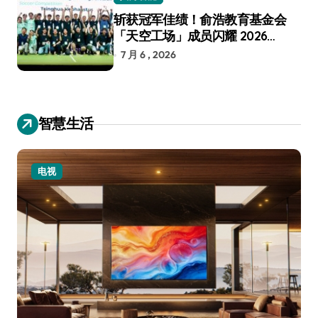
斩获冠军佳绩！俞浩教育基金会
「天空工场」成员闪耀 2026
RoboCup 机器人世界杯
7 月 6 , 2026
智慧生活
电视