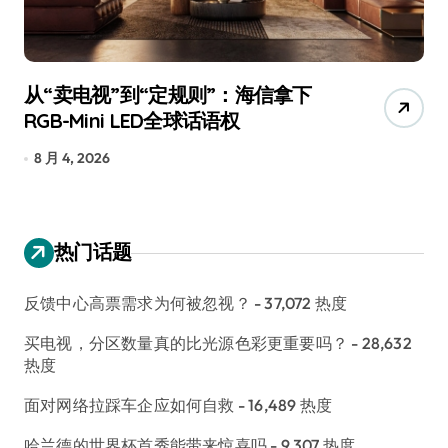
从“卖电视”到“定规则”：海信拿下
追
RGB-Mini LED全球话语权
已
8 月 4, 2026
7
热门话题
反馈中心高票需求为何被忽视？
- 37,072 热度
买电视，分区数量真的比光源色彩更重要吗？
- 28,632
热度
面对网络拉踩车企应如何自救
- 16,489 热度
哈兰德的世界杯首秀能带来惊喜吗
- 9,307 热度