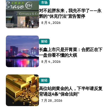
市场
对不起胖东来，我先不学了——永
辉的“休克疗法”宣告暂停
8 月 4 , 2026
财经
长鑫上市只是开胃菜：合肥正在下
一盘你看不懂的大棋
8 月 4 , 2026
财经
高位站岗黄金的人，下半年请反复
背诵这4条“保命法则”
7 月 28 , 2026