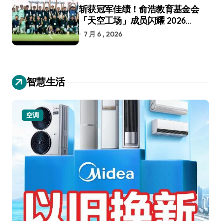
斩获冠军佳绩！俞浩教育基金会
「天空工场」成员闪耀 2026
RoboCup 机器人世界杯
7 月 6 , 2026
智慧生活
空调