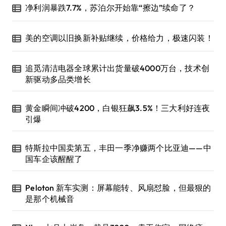
净利润暴跌7.7%，苏泊尔开始靠“擦边”续命了？
美的空调以旧换新补贴继续，价格给力，极速闪装！
追觅清洁电器全球累计出货量破4000万台，技术创
新驱动多品类增长
黄金瞬间冲破4200，白银狂飙3.5%！三大利好连夜
引爆
特斯拉中国卖第五，丰田一季净赚两个比亚迪——中
国车企该醒醒了
Peloton 新车实测：屏幕能转、风扇怼脸，但最狠的
是那个机械音