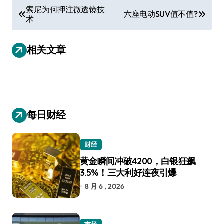
文
索尼为何押注微透镜技
六座电动SUV值不值?
术
章
导
相关文章
航
每日财经
财经
黄金瞬间冲破4200，白银狂飙
3.5%！三大利好连夜引爆
8 月 6 , 2026