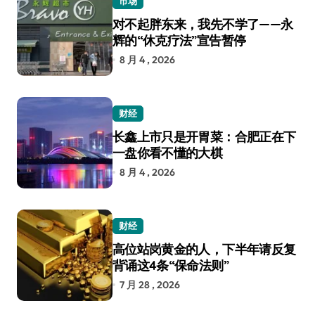
市场
对不起胖东来，我先不学了——永
辉的“休克疗法”宣告暂停
8 月 4 , 2026
财经
长鑫上市只是开胃菜：合肥正在下
一盘你看不懂的大棋
8 月 4 , 2026
财经
高位站岗黄金的人，下半年请反复
背诵这4条“保命法则”
7 月 28 , 2026