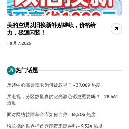
美的空调以旧换新补贴继续，价格给
追
力，极速闪装！
4
长
8 月 7, 2026
8
热门话题
反馈中心高票需求为何被忽视？
- 37,089 热度
买电视，分区数量真的比光源色彩更重要吗？
- 28,661
热度
面对网络拉踩车企应如何自救
- 16,506 热度
哈兰德的世界杯首秀能带来惊喜吗
- 9,324 热度