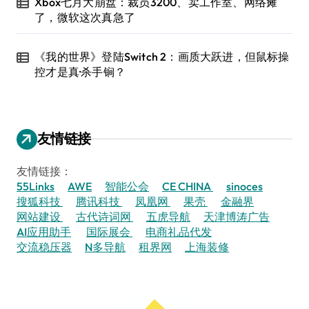
Xbox七月大崩盘：裁员3200、卖工作室、网络瘫
了，微软这次真急了
《我的世界》登陆Switch 2：画质大跃进，但鼠标操
控才是真·杀手锏？
友情链接
友情链接：
55Links
AWE
智能公会
CE CHINA
sinoces
搜狐科技
腾讯科技
凤凰网
果壳
金融界
网站建设
古代诗词网
五虎导航
天津博涛广告
AI应用助手
国际展会
电商礼品代发
交流稳压器
N多导航
租界网
上海装修