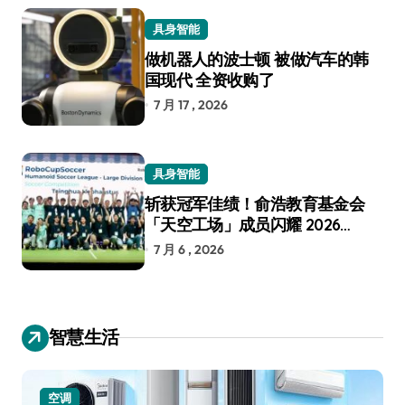
具身智能
做机器人的波士顿 被做汽车的韩
国现代 全资收购了
7 月 17 , 2026
具身智能
斩获冠军佳绩！俞浩教育基金会
「天空工场」成员闪耀 2026
RoboCup 机器人世界杯
7 月 6 , 2026
智慧生活
空调