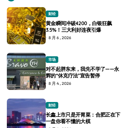
财经
黄金瞬间冲破4200，白银狂飙
3.5%！三大利好连夜引爆
8 月 6 , 2026
市场
对不起胖东来，我先不学了——永
辉的“休克疗法”宣告暂停
8 月 4 , 2026
财经
长鑫上市只是开胃菜：合肥正在下
一盘你看不懂的大棋