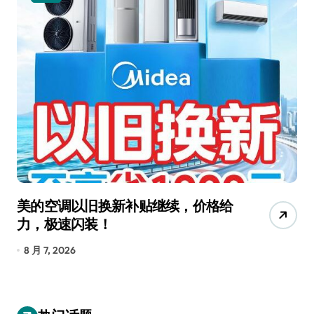
美的空调以旧换新补贴继续，价格给
追
力，极速闪装！
4
长
8 月 7, 2026
8