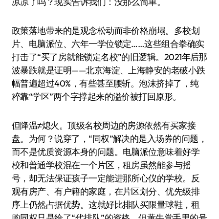
凉凉了吗？现实告诉我们：没那么简单。
政策落地带来的是观念松动而非价格崩塌。多校划
片、电脑派位、六年一学位锁定……这些组合拳确实
打击了“买了房就能锁定名校”的旧逻辑。2021年后那
波暴跌就是证明——北京海淀、上海静安的老破小跌
幅普遍超过40%，有些甚至腰斩。泡沫挤掉了，纯
粹靠“学区”两个字撑起来的溢价被打回原形。
但降温≠熄火。顶级名校周边的房源依然有买家接
盘。为何？说穿了，“同权”解决的是入场券的问题，
而不是优质资源本身的问题。电脑派位意味着好学
校和普通学校混在一个片区，租房虽然能参与摇
号，却无法保证孩子一定能进那所心仪的学校。反
观有房产、有户籍的家庭，在片区划分、优先级排
序上仍然占据优势。这就好比排队买限量球鞋，租
购同权只是给了“代排队”的资格，但黄牛党手里的号