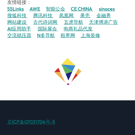
友情链接：
55Links
AWE
智能公会
CE CHINA
sinoces
搜狐科技
腾讯科技
凤凰网
果壳
金融界
网站建设
古代诗词网
五虎导航
天津博涛广告
AI应用助手
国际展会
电商礼品代发
交流稳压器
N多导航
租界网
上海装修
京ICP备07031704号-5