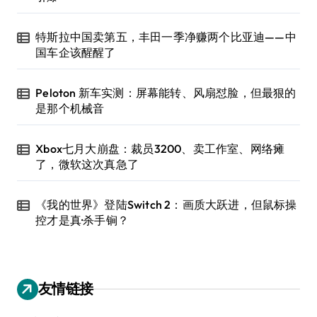
特斯拉中国卖第五，丰田一季净赚两个比亚迪——中
国车企该醒醒了
Peloton 新车实测：屏幕能转、风扇怼脸，但最狠的
是那个机械音
Xbox七月大崩盘：裁员3200、卖工作室、网络瘫
了，微软这次真急了
《我的世界》登陆Switch 2：画质大跃进，但鼠标操
控才是真·杀手锏？
友情链接