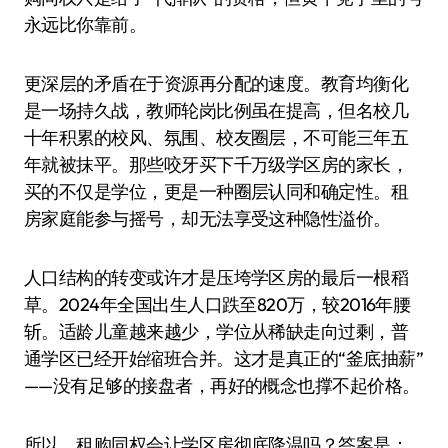
永远比你靠前。
更深层的矛盾在于资源再分配的速度。教育均衡化
是一场持久战，教师轮岗比例虽在提高，但名校几
十年积累的校风、氛围、校友圈层，不可能三年五
年就被抹平。那些咬牙买下千万级学区房的家长，
买的不仅是学位，更是一种圈层认同和确定性。租
房家庭能参与摇号，却无法享受这种隐性溢价。
人口结构的转变或许才是压垮学区房的最后一根稻
草。2024年全国出生人口跌至820万，较2016年腰
斩。适龄儿童越来越少，学位从稀缺走向过剩，普
通学区已经开始缩班合并。这才是真正的“釜底抽薪”
——没有足够的接盘者，再好的概念也撑不起价格。
所以，租购同权会让学区房彻底降温吗？答案是：