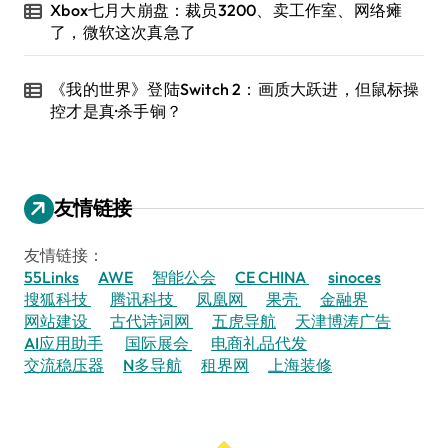
Xbox七月大崩盘：裁员3200、卖工作室、网络瘫
了，微软这次真急了
《我的世界》登陆Switch 2：画质大跃进，但鼠标操
控才是真·杀手锏？
友情链接
友情链接：
55Links
AWE
智能公会
CE CHINA
sinoces
搜狐科技
腾讯科技
凤凰网
果壳
金融界
网站建设
古代诗词网
五虎导航
天津博涛广告
AI应用助手
国际展会
电商礼品代发
交流稳压器
N多导航
租界网
上海装修