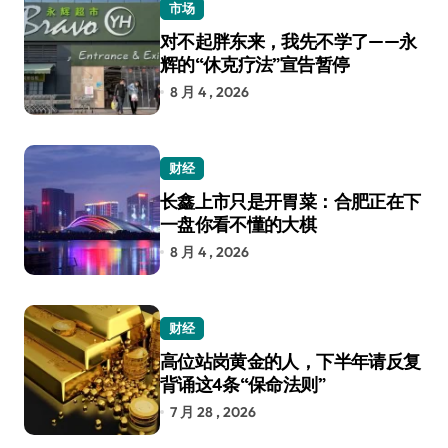
市场
对不起胖东来，我先不学了——永
辉的“休克疗法”宣告暂停
8 月 4 , 2026
财经
长鑫上市只是开胃菜：合肥正在下
一盘你看不懂的大棋
8 月 4 , 2026
财经
高位站岗黄金的人，下半年请反复
背诵这4条“保命法则”
7 月 28 , 2026