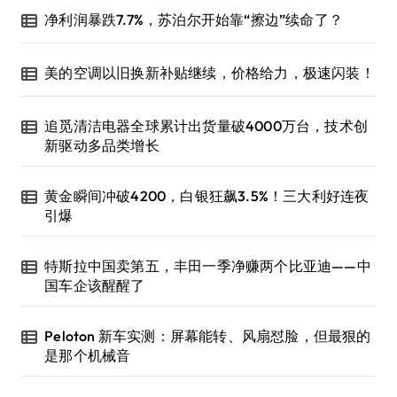
净利润暴跌7.7%，苏泊尔开始靠“擦边”续命了？
美的空调以旧换新补贴继续，价格给力，极速闪装！
追觅清洁电器全球累计出货量破4000万台，技术创
新驱动多品类增长
黄金瞬间冲破4200，白银狂飙3.5%！三大利好连夜
引爆
特斯拉中国卖第五，丰田一季净赚两个比亚迪——中
国车企该醒醒了
Peloton 新车实测：屏幕能转、风扇怼脸，但最狠的
是那个机械音