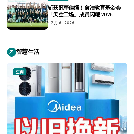
斩获冠军佳绩！俞浩教育基金会
「天空工场」成员闪耀 2026
RoboCup 机器人世界杯
7 月 6 , 2026
智慧生活
空调