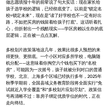
做志愿填报十年的前辈说了句大实话：现在家长给
孩子选学校的逻辑，已经彻底变了。以前是"锁定名
校=锁定未来"，现在是"读了好学校也不一定有好出
路，不如把买房的钱留着给孩子打底"。这话听着扎
心，但折射出一个残酷现实——学区房赖以生存的底
层逻辑，正在被一点点瓦解。
多校划片政策落地这几年，效果比很多人预想的来
得更快、更彻底。一个小区对应多所学校，电脑随
机分配——这意味着你掏空六个钱包买下的“名校
房”，可能因为一次摇号，孩子就被分到对口的普通
学校。北京、上海多个区域已经执行多年，2025年
秋季学期前，全国县域义务教育阶段将全面实行“免
试就近入学全覆盖”和“多校划片应划尽划”。政策信
号再清晰不过：靠房子绑定优质学位的时代，正在
走向终结。