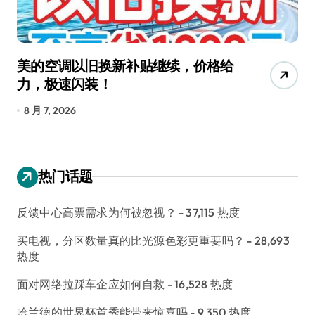
美的空调以旧换新补贴继续，价格给
追
力，极速闪装！
4
长
8 月 7, 2026
8
热门话题
反馈中心高票需求为何被忽视？
- 37,115 热度
买电视，分区数量真的比光源色彩更重要吗？
- 28,693
热度
面对网络拉踩车企应如何自救
- 16,528 热度
哈兰德的世界杯首秀能带来惊喜吗
- 9,350 热度