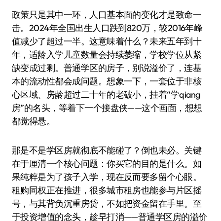
政策只是其中一环，人口基本面的变化才是致命一
击。2024年全国出生人口跌到820万，较2016年峰
值减少了超过一半。这意味着什么？未来五年到十
年，适龄入学儿童数量会持续萎缩，学校学位从紧
缺变成过剩。普通学区的房子，别说溢价了，连基
本的流动性都会成问题。想象一下，一套位于非核
心区域、房龄超过二十年的老破小，挂着“学qiang
房”的名头，等着下一个接盘侠——这个画面，想想
都觉得悬。
那是不是学区房就彻底不能碰了？倒也未必。关键
在于厘清一个核心问题：你买它的目的是什么。如
果纯粹是为了孩子入学，现在反而要多留个心眼。
租购同权正在推进，很多城市租房也能参与片区摇
号，与其背负沉重房贷，不如把资金留在手里。至
于投资增值的念头，趁早打消——普通学区房的溢价