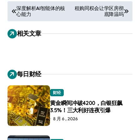
文
深度解析AI智能体的核
租购同权会让学区房彻
心能力
底降温吗
章
导
相关文章
航
每日财经
财经
黄金瞬间冲破4200，白银狂飙
3.5%！三大利好连夜引爆
8 月 6 , 2026