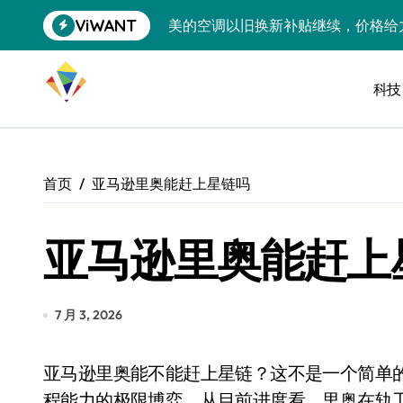
跳
ViWANT
美的空调以旧换新补贴继续，价格给
转
到
追觅清洁电器全球累计出货量破400
内
容
科技
黄金瞬间冲破4200，白银狂飙3.5
特斯拉中国卖第五，丰田一季净赚两
Peloton 新车实测：屏幕能转、
首页
亚马逊里奥能赶上星链吗
Xbox七月大崩盘：裁员3200、
亚马逊里奥能赶上
《我的世界》登陆Switch 2：画质
谷歌DeepMind创始人辞去CEO，但
全球最小U盘，容量却碾压iPhone 
7 月 3, 2026
400层堆叠、性能翻倍 三星把最新存
亚马逊里奥能不能赶上星链？这不是一个简单的“是”或“否”的问题，更像是一场时间、资本与工
召回X9、合作大众遇冷、高端梦碎：
程能力的极限博弈。从目前进度看，里奥在轨卫