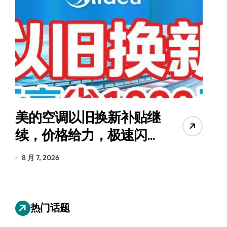
美的空调以旧换新补贴继
续，价格给力，极速闪
货
装！
8 月 7, 2026
8
热门话题