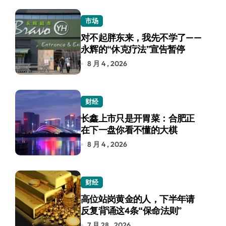
市场
对不起胖东来，我先不学了——
永辉的“休克疗法”宣告暂停
8 月 4 , 2026
财经
长鑫上市只是开胃菜：合肥正
在下一盘你看不懂的大棋
8 月 4 , 2026
财经
高位站岗黄金的人，下半年请
反复背诵这4条“保命法则”
7 月 28 , 2026