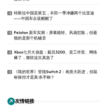
特斯拉中国卖第五，丰田一季净赚两个比亚迪
——中国车企该醒醒了
Peloton 新车实测：屏幕能转、风扇怼脸，但最
狠的是那个机械音
Xbox七月大崩盘：裁员3200、卖工作室、网络
瘫了，微软这次真急了
《我的世界》登陆Switch 2：画质大跃进，但鼠
标操控才是真·杀手锏？
友情链接