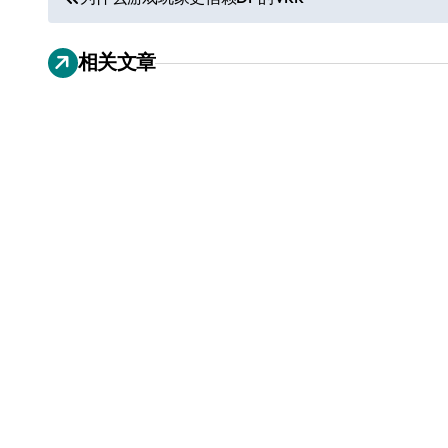
章
相关文章
导
航
追觅、石头科技注意：你
们的扫地机已被美国认定
为“战略武器”
7 月 30, 2026