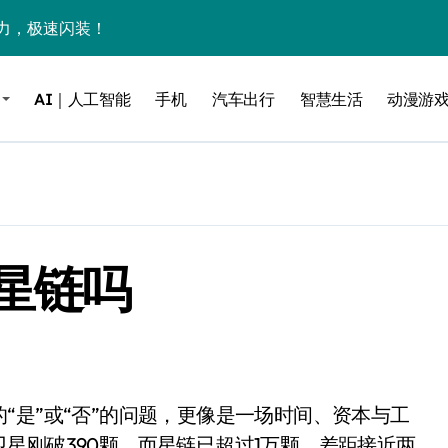
力，极速闪装！
0万台，技术创新驱动多品类增长
AI｜人工智能
手机
汽车出行
智慧生活
动漫游
%！三大利好连夜引爆
个比亚迪——中国车企该醒醒了
风扇怼脸，但最狠的是那个机械音
卖工作室、网络瘫了，微软这次真急了
星链吗
大跃进，但鼠标操控才是真·杀手锏？
继续“垂帘听政”？
17顶配？闪迪这波操作太狠了
储技术给了AI
小鹏的“多事之夏”
星刚破390颗，而星链已超过1万颗，差距接近两