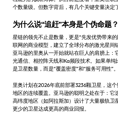
比Model 3便宜？不，比Model 3有
个数量级。但数字背后，有几个关键变量决定
550亿美金！沙特把EA买了，但背了
为什么说“追赶”本身是个伪命题
Xbox 25岁生日送壁纸送徽章，就
星链的领先不止是数量，更是“先发优势带来的
别再用汽车USB给MacBook充电了
联网的商业模型，建立了全球分布的激光星间
花钱买宝马，启动先看蜘蛛侠？”车
亚马逊的里奥从一开始就站在巨人的肩膀上：
Windows 11家庭版和专业版，选
光通信、相控阵天线和Ka频段技术。如果单纯
是卫星数量，而是“覆盖密度”和“服务可用性”
你的U盘格式对了吗？详解exFAT和N
维修店最怕的“作死”操作：把手机塞
里奥计划在2026年底前部署3236颗卫星，
轻到忽略不计 大疆Mini 2S内录实
地区的连续覆盖。亚马逊的聪明之处在于：它选
高纬度地区（如阿拉斯加）设计了大量极轨卫
从“卖电视”到“定规则”：海信拿下RGB-
更少的卫星达成更高的商业回报。
对不起胖东来，我先不学了——永辉的