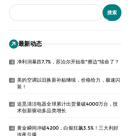
搜索
最新动态
净利润暴跌7.7%，苏泊尔开始靠“擦边”续命了？
美的空调以旧换新补贴继续，价格给力，极速闪
装！
追觅清洁电器全球累计出货量破4000万台，技
术创新驱动多品类增长
黄金瞬间冲破4200，白银狂飙3.5%！三大利好
连夜引爆