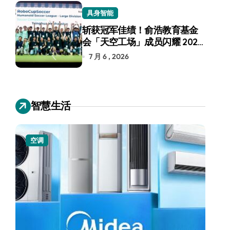
具身智能
斩获冠军佳绩！俞浩教育基金
会「天空工场」成员闪耀 2026
RoboCup 机器人世界杯
7 月 6 , 2026
智慧生活
空调