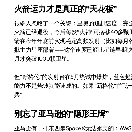
国际首次！中国钙钛矿探测器太空“
火箭运力才是真正的“天花板”
小米涨价！K90跳上3099，小米17标
很多人忽略了一个关键：里奥的追赶速度，完全
长鑫上市只是开胃菜：合肥正在下一
火箭已经退役，今后每发“火神”可搭载40多颗
耳机低音像白开水？90%的人第一步
箭在今年年底前实现稳定高频发射（比如每月各
批主力星座部署——这个速度已经比星链早期快得
复古玩家狂喜：Anbernic第三次复刻
月才突破1000颗卫星。
Xbox 360 游戏终于要登 PC，光
AirTag 新版到底香不香？一篇帮你
但“新格伦”的发射台在5月热试中爆炸，蓝色
能力不是烧钱就能速成的。如果“新格伦”首飞一
净利润暴跌7.7%，苏泊尔开始靠“擦
兵”。
别忘了亚马逊的“隐形王牌”
亚马逊有一样东西是SpaceX无法媲美的：A