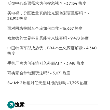
反馈中心高票需求为何被忽视？
- 37,154 热度
买电视，分区数量真的比光源色彩更重要吗？
-
28,912 热度
面对网络拉踩车企应如何自救
- 16,657 热度
哈兰德的世界杯首秀能带来惊喜吗
- 9,478 热度
中国特供车型成趋势，BBA本土化深度解读
- 4,340
热度
手机厂商为何谨慎引入外部AI？
- 3,418 热度
可换壳会带动新玩法吗?
- 3,071 热度
Switch 2热销对任天堂财报的影响
- 1,395 热度
搜索