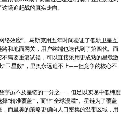
面儿——试驾雷克萨斯ES 500e
了这场追赶战的真实走向。
200亿的债
？
是不送主机，你领不领？
网络效应”。马斯克用五年时间验证了低轨卫星互
！老司机教你3招真·快充
链路和地面网关，用户终端也迭代到了第四代。而
主怒了：车内不是广告屏！
它不需要重复试错，可以直接采用更成熟的星载激
错真的会后悔吗？
比“卫星数”，里奥永远追不上——但竞争的核心不
。
TFS的终极对决
冰箱，你中招了吗？
这个数字虽不及星链的十分之一，但足以实现中低纬度
测，值不值得冲？
择“精准覆盖”，而非“全球漫灌”。星链为了覆盖
星，而里奥的策略更偏向人口密集的温带区域，用
Mini LED全球话语权
“休克疗法”宣告暂停