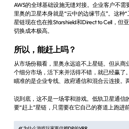
AWS的全球基础设施无缝对接。企业客户不需
里奥的卫星本身就是“云中的边缘节点”。这种
星链现在也在推Starshield和Direct to 
切换成本极高。
所以，能赶上吗？
从市场份额看，里奥永远追不上星链。但从商业
个细分市场，活下来并活得不错，就已经赢了
小家电
瞄准的是企业专线、政府通信和混合云连接。
说到底，这不是一场零和游戏。低轨卫星通信
要“赶上”星链，只需要在它自己的赛道上跑进
文
为什么游戏玩家更信赖DP的VRR