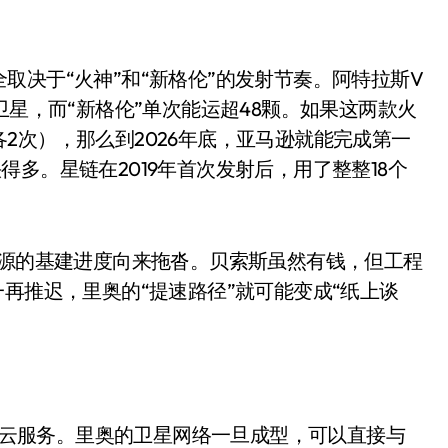
开箱”，一边探测射线一边光伏发电
准版逼近4800
取决于“火神”和“新格伦”的发射节奏。阿特拉斯V
盘你看不懂的大棋
卫星，而“新格伦”单次能运超48颗。如果这两款火
就做错了
2次），那么到2026年底，亚马逊就能完成第一
多。星链在2019年首次发射后，用了整整18个
GBA SP，情怀拉满
盘党也能“以盘换数”了？
避坑+种草
起源的基建进度向来拖沓。贝索斯虽然有钱，但工程
再推迟，里奥的“提速路径”就可能变成“纸上谈
边”续命了？
WS云服务。里奥的卫星网络一旦成型，可以直接与