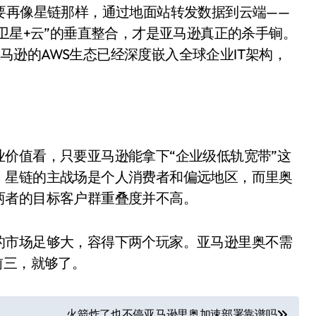
要再像星链那样，通过地面站转发数据到云端——
“卫星+云”的垂直整合，才是亚马逊真正的杀手锏。
Cell，但亚马逊的AWS生态已经深度嵌入全球企业IT架构，
价值看，只要亚马逊能拿下“企业级低轨宽带”这
。星链的主战场是个人消费者和偏远地区，而里奥
小家电
两者的目标客户群重叠度并不高。
的市场足够大，容得下两个玩家。亚马逊里奥不需
前三，就够了。
火箭炸了也不停亚马逊里奥加速部署靠谱吗