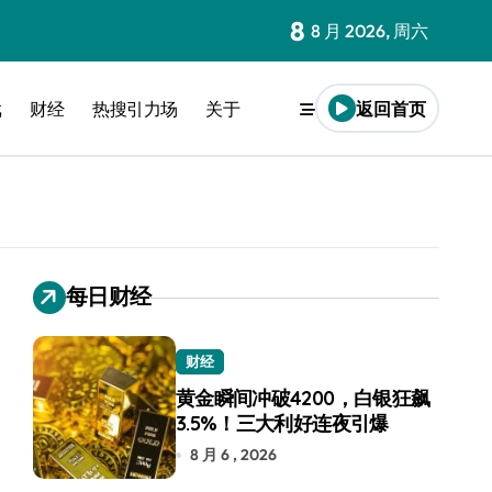
8
8 月 2026, 周六
戏
财经
热搜引力场
关于
返回首页
每日财经
财经
黄金瞬间冲破4200，白银狂飙
3.5%！三大利好连夜引爆
8 月 6 , 2026