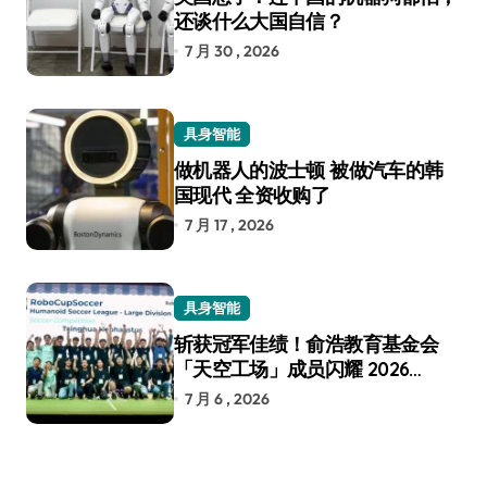
还谈什么大国自信？
7 月 30 , 2026
具身智能
做机器人的波士顿 被做汽车的韩
国现代 全资收购了
7 月 17 , 2026
具身智能
斩获冠军佳绩！俞浩教育基金会
「天空工场」成员闪耀 2026
RoboCup 机器人世界杯
7 月 6 , 2026