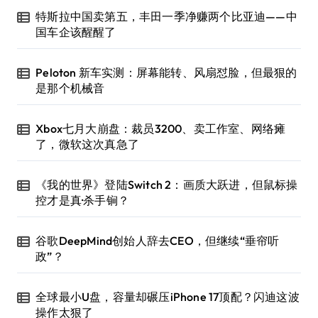
特斯拉中国卖第五，丰田一季净赚两个比亚迪——中
国车企该醒醒了
Peloton 新车实测：屏幕能转、风扇怼脸，但最狠的
是那个机械音
Xbox七月大崩盘：裁员3200、卖工作室、网络瘫
了，微软这次真急了
《我的世界》登陆Switch 2：画质大跃进，但鼠标操
控才是真·杀手锏？
谷歌DeepMind创始人辞去CEO，但继续“垂帘听
政”？
全球最小U盘，容量却碾压iPhone 17顶配？闪迪这波
操作太狠了