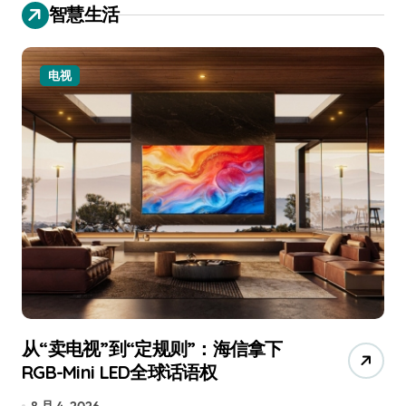
智慧生活
电视
从“卖电视”到“定规则”：海信拿下
追
RGB-Mini LED全球话语权
已
8 月 4, 2026
7