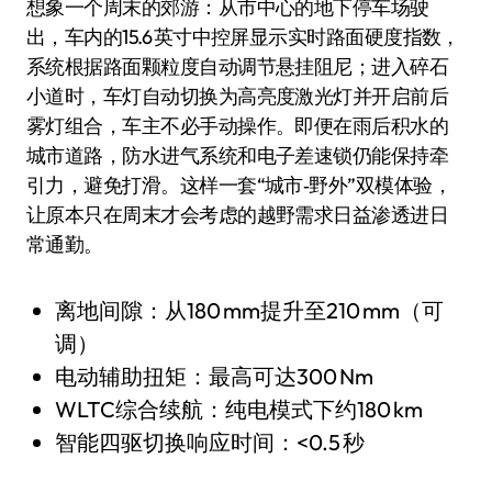
想象一个周末的郊游：从市中心的地下停车场驶
出，车内的15.6 英寸中控屏显示实时路面硬度指数，
系统根据路面颗粒度自动调节悬挂阻尼；进入碎石
小道时，车灯自动切换为高亮度激光灯并开启前后
雾灯组合，车主不必手动操作。即便在雨后积水的
城市道路，防水进气系统和电子差速锁仍能保持牵
引力，避免打滑。这样一套“城市‑野外”双模体验，
让原本只在周末才会考虑的越野需求日益渗透进日
常通勤。
离地间隙：从180 mm提升至210 mm（可
调）
电动辅助扭矩：最高可达300 Nm
WLTC综合续航：纯电模式下约180 km
智能四驱切换响应时间：<0.5 秒