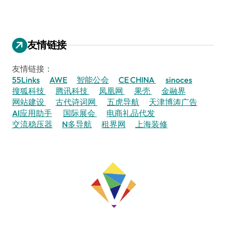
友情链接
友情链接：
55Links
AWE
智能公会
CE CHINA
sinoces
搜狐科技
腾讯科技
凤凰网
果壳
金融界
网站建设
古代诗词网
五虎导航
天津博涛广告
AI应用助手
国际展会
电商礼品代发
交流稳压器
N多导航
租界网
上海装修