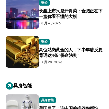
财经
长鑫上市只是开胃菜：合肥正在下
一盘你看不懂的大棋
8 月 4 , 2026
财经
高位站岗黄金的人，下半年请反复
背诵这4条“保命法则”
7 月 28 , 2026
具身智能
具身智能
美国急了：连中国的机器狗都怕，