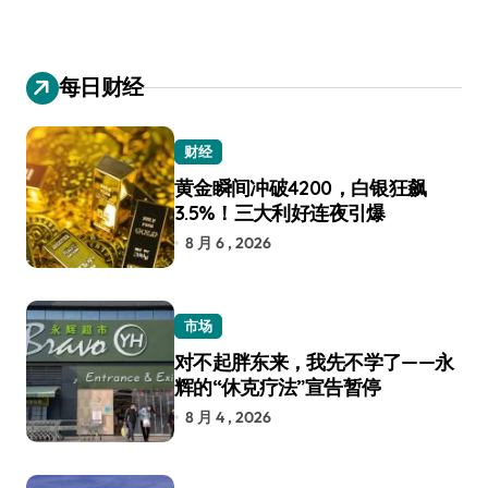
每日财经
财经
黄金瞬间冲破4200，白银狂飙
3.5%！三大利好连夜引爆
8 月 6 , 2026
市场
对不起胖东来，我先不学了——永
辉的“休克疗法”宣告暂停
8 月 4 , 2026