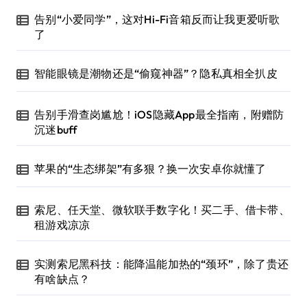
告别“小爱同学”，这对Hi-Fi音箱反而让我更爱听歌
了
智能眼镜是潮物还是“偷窥神器”？隐私真相全扒皮
告别手滑查岗尴尬！iOS隐藏App最全指南，附赠防
沉迷buff
苹果的“生态绑架”有多狠？换一次安卓你就懂了
索尼、任天堂、微软联手数字化！买二手、借卡带、
租游戏凉凉
实测索尼黑科技：能降温能加热的“颈环”，除了贵还
有啥缺点？