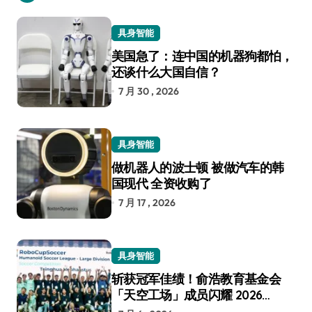
具身智能
美国急了：连中国的机器狗都怕，
还谈什么大国自信？
7 月 30 , 2026
具身智能
做机器人的波士顿 被做汽车的韩
国现代 全资收购了
7 月 17 , 2026
具身智能
斩获冠军佳绩！俞浩教育基金会
「天空工场」成员闪耀 2026
RoboCup 机器人世界杯