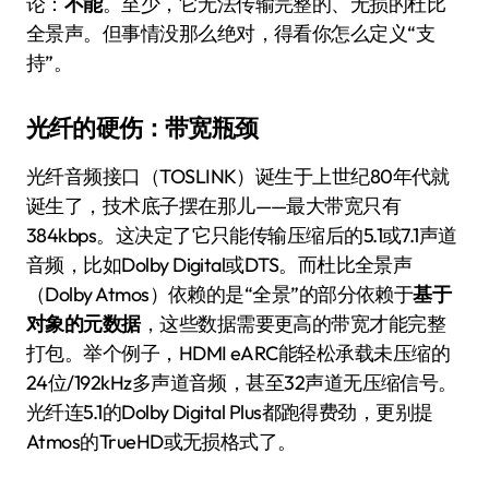
论：
不能
。至少，它无法传输完整的、无损的杜比
全景声。但事情没那么绝对，得看你怎么定义“支
持”。
光纤的硬伤：带宽瓶颈
光纤音频接口（TOSLINK）诞生于上世纪80年代就
诞生了，技术底子摆在那儿——最大带宽只有
384kbps。这决定了它只能传输压缩后的5.1或7.1声道
音频，比如Dolby Digital或DTS。而杜比全景声
（Dolby Atmos）依赖的是“全景”的部分依赖于
基于
对象的元数据
，这些数据需要更高的带宽才能完整
打包。举个例子，HDMI eARC能轻松承载未压缩的
24位/192kHz多声道音频，甚至32声道无压缩信号。
光纤连5.1的Dolby Digital Plus都跑得费劲，更别提
Atmos的TrueHD或无损格式了。