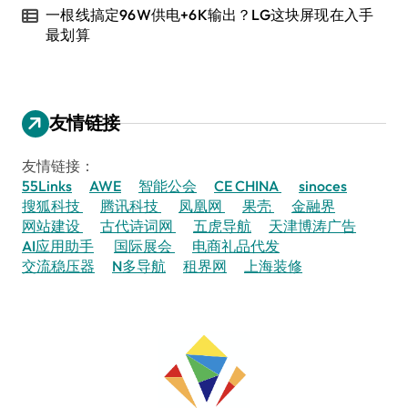
一根线搞定96W供电+6K输出？LG这块屏现在入手
最划算
友情链接
友情链接：
55Links
AWE
智能公会
CE CHINA
sinoces
搜狐科技
腾讯科技
凤凰网
果壳
金融界
网站建设
古代诗词网
五虎导航
天津博涛广告
AI应用助手
国际展会
电商礼品代发
交流稳压器
N多导航
租界网
上海装修