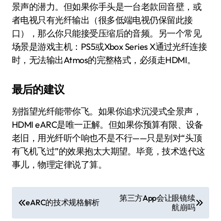
景声的潜力。但如果你手头是一台老款回音壁，或
者电视只有光纤输出（很多低端电视仍保留此接
口），那么你只能接受压缩后的音频。另一个常见
场景是游戏主机：PS5或Xbox Series X通过光纤连接
时，无法输出Atmos的完整格式，必须走HDMI。
最后的建议
别指望光纤能带你飞。如果你追求沉浸式全景声，
HDMI eARC是唯一正解。但如果你预算有限、设备
老旧，用光纤听个响也不是不行——只是别对“头顶
有飞机飞过”的效果抱太大期望。毕竟，技术迭代这
事儿，物理定律说了算。
文
第三方App会让眼镜续
eARC的技术规格解析
航崩吗
章