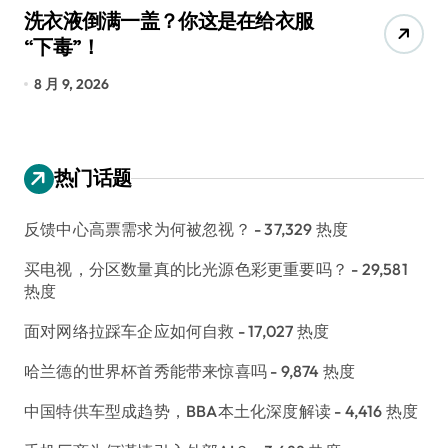
洗衣液倒满一盖？你这是在给衣服
宠
“下毒”！
香
8 月 9, 2026
8
热门话题
反馈中心高票需求为何被忽视？
- 37,329 热度
买电视，分区数量真的比光源色彩更重要吗？
- 29,581
热度
面对网络拉踩车企应如何自救
- 17,027 热度
哈兰德的世界杯首秀能带来惊喜吗
- 9,874 热度
中国特供车型成趋势，BBA本土化深度解读
- 4,416 热度