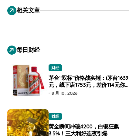
导
相关文章
航
每日财经
财经
茅台“双标”价格战实锤：i茅台1639
元，线下店1753元，差价114元你
选谁？
8 月 10 , 2026
财经
黄金瞬间冲破4200，白银狂飙
3.5%！三大利好连夜引爆