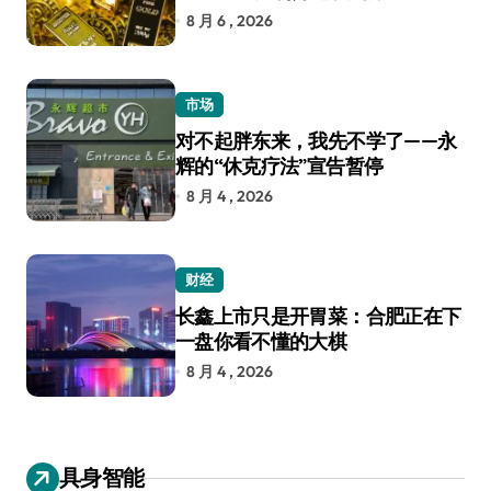
8 月 6 , 2026
市场
对不起胖东来，我先不学了——永
辉的“休克疗法”宣告暂停
8 月 4 , 2026
财经
长鑫上市只是开胃菜：合肥正在下
一盘你看不懂的大棋
8 月 4 , 2026
具身智能