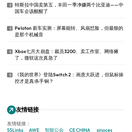
特斯拉中国卖第五，丰田一季净赚两个比亚迪——中
国车企该醒醒了
Peloton 新车实测：屏幕能转、风扇怼脸，但最狠的
是那个机械音
Xbox七月大崩盘：裁员3200、卖工作室、网络瘫
了，微软这次真急了
《我的世界》登陆Switch 2：画质大跃进，但鼠标操
控才是真·杀手锏？
友情链接
友情链接：
55Links
AWE
智能公会
CE CHINA
sinoces