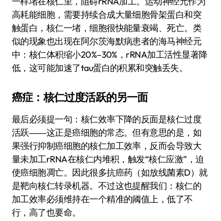
一样堵在核仁里，阻碍rRNA加工。运动神经元作为
高耗能细胞，需要持续合成大量细胞骨架蛋白和突
触蛋白，核仁一堵，细胞很快能量衰竭、死亡。类
似的现象也出现在阿尔茨海默病患者的海马神经元
中：核仁体积缩小20%–30%，rRNA加工活性显著降
低，这可能加速了tau蛋白的积累和突触丢失。
癌症：核仁过度活跃的另一面
最后必须提一句：核仁效率下降的反面是核仁过度
活跃――这正是癌细胞的常态。但有意思的是，如
果强行抑制癌细胞的核仁加工效率，反而会导致大
量未加工rRNA在核仁内堆积，触发“核仁应激”，迫
使癌细胞凋亡。因此很多抗癌药（如放线菌素D）就
是靶向核仁转录机器。不过这也提醒我们：核仁的
加工效率必须维持在一个精准的阈值上，低了不
行，高了也要命。