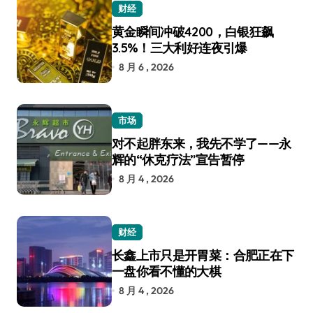
财经
黄金瞬间冲破4200，白银狂飙
3.5%！三大利好连夜引爆
8 月 6 , 2026
市场
对不起胖东来，我先不学了——永
辉的“休克疗法”宣告暂停
8 月 4 , 2026
财经
长鑫上市只是开胃菜：合肥正在下
一盘你看不懂的大棋
8 月 4 , 2026