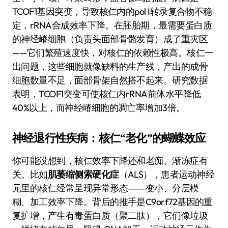
TCOF1基因突变，导致核仁内的pol I转录复合物不稳
定，rRNA合成效率下降。在胚胎期，最需要蛋白质
的神经嵴细胞（负责头面部骨骼发育）成了重灾区
——它们繁殖速度快，对核仁的依赖性极高。核仁一
出问题，这些细胞就像缺料的生产线，产出的成骨
细胞数量不足，面部骨架自然搭不起来。研究数据
表明，TCOF1突变可使核仁内rRNA前体水平降低
40%以上，而神经嵴细胞的凋亡率增加3倍。
神经退行性疾病：核仁“老化”的蝴蝶效应
你可能没想到，核仁效率下降还和老痴、渐冻症有
关。比如
肌萎缩侧索硬化症
（ALS），患者运动神经
元里的核仁经常呈现异常形态――变小、分层模
糊、加工效率下降。背后的推手是C9orf72基因的重
复扩增，产生有毒蛋白质（聚二肽），它们像垃圾