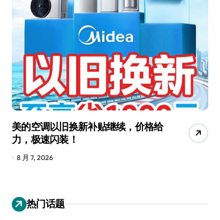
美的空调以旧换新补贴继续，价格给
追
力，极速闪装！
4
长
8 月 7, 2026
8
热门话题