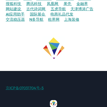
搜狐科技
腾讯科技
凤凰网
果壳
金融界
网站建设
古代诗词网
五虎导航
天津博涛广告
AI应用助手
国际展会
电商礼品代发
交流稳压器
N多导航
租界网
上海装修
京ICP备07031704号-5