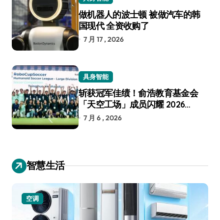
做机器人的波士顿 被做汽车的韩
国现代 全资收购了
7 月 17 , 2026
具身智能
斩获冠军佳绩！俞浩教育基金会
「天空工场」成员闪耀 2026
RoboCup 机器人世界杯
7 月 6 , 2026
智慧生活
空调