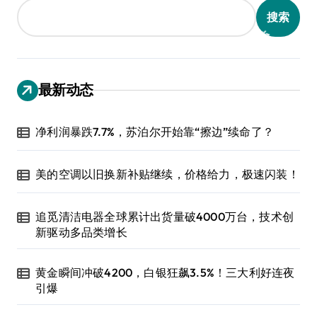
搜索
最新动态
净利润暴跌7.7%，苏泊尔开始靠“擦边”续命了？
美的空调以旧换新补贴继续，价格给力，极速闪装！
追觅清洁电器全球累计出货量破4000万台，技术创
新驱动多品类增长
黄金瞬间冲破4200，白银狂飙3.5%！三大利好连夜
引爆