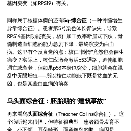
基因突变（如RPS19）有关。
同样属于核糖体病的还有
5q-综合征
（一种骨髓增生
异常综合征）。患者第5号染色体长臂缺失，导致
RPS14基因功能丧失，核仁加工效率断崖式下跌，骨
髓制造血细胞的能力急剧下降，最终演变为白血
病。这里有个反直觉的点：核仁“懒惰”竟然也会催生
癌变？实际上，核仁应激会激活p53通路，迫使细胞
凋亡或衰老，但如果p53本身也突变，细胞就会在混
乱中无限增殖——所以核仁功能低下既是贫血的元
凶，也是某些白血病的前奏。
乌头面综合征：胚胎期的“建筑事故”
再来看
乌头面综合征
（Treacher Collins综合征）。这
个病听起来很怪，但特征很典型：患者颧骨发育不
全、小下颌、耳朵畸形，面容像鸟的脸。病因是