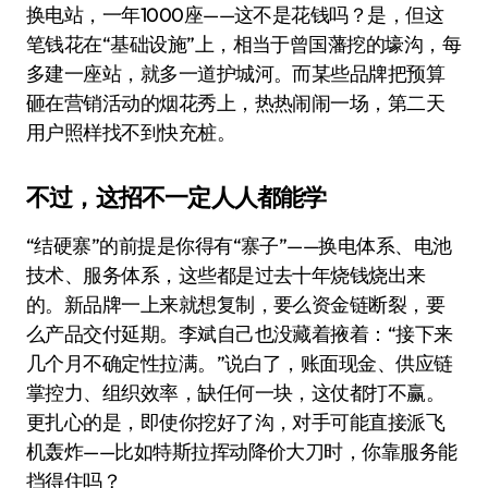
换电站，一年1000座——这不是花钱吗？是，但这
笔钱花在“基础设施”上，相当于曾国藩挖的壕沟，每
多建一座站，就多一道护城河。而某些品牌把预算
砸在营销活动的烟花秀上，热热闹闹一场，第二天
用户照样找不到快充桩。
不过，这招不一定人人都能学
“结硬寨”的前提是你得有“寨子”——换电体系、电池
技术、服务体系，这些都是过去十年烧钱烧出来
的。新品牌一上来就想复制，要么资金链断裂，要
么产品交付延期。李斌自己也没藏着掖着：“接下来
几个月不确定性拉满。”说白了，账面现金、供应链
掌控力、组织效率，缺任何一块，这仗都打不赢。
更扎心的是，即使你挖好了沟，对手可能直接派飞
机轰炸——比如特斯拉挥动降价大刀时，你靠服务能
挡得住吗？