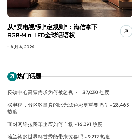
从“卖电视”到“定规则”：海信拿下
追
RGB-Mini LED全球话语权
已
8 月 4, 2026
7
热门话题
反馈中心高票需求为何被忽视？
- 37,030 热度
买电视，分区数量真的比光源色彩更重要吗？
- 28,463
热度
面对网络拉踩车企应如何自救
- 16,391 热度
哈兰德的世界杯首秀能带来惊喜吗
- 9,212 热度