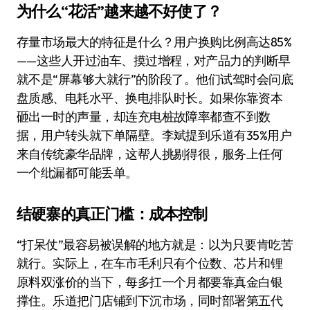
为什么“花活”越来越不好使了？
存量市场最大的特征是什么？用户换购比例高达85%
——这些人开过油车、摸过增程，对产品力的判断早
就不是“屏幕够大就行”的阶段了。他们试驾时会问底
盘质感、电耗水平、换电排队时长。如果你靠资本
砸出一时的声量，却连充电桩故障率都查不到数
据，用户转头就下单隔壁。李斌提到乐道有35%用户
来自传统豪华品牌，这帮人挑剔得很，服务上任何
一个纰漏都可能丢单。
结硬寨的真正门槛：成本控制
“打呆仗”最容易被误解的地方就是：以为只要肯吃苦
就行。实际上，在车市毛利只有个位数、芯片和锂
原料双涨价的当下，每多扛一个月都要靠真金白银
撑住。乐道把门店铺到下沉市场，同时部署第五代