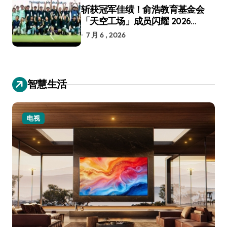
斩获冠军佳绩！俞浩教育基金会
「天空工场」成员闪耀 2026
RoboCup 机器人世界杯
7 月 6 , 2026
智慧生活
电视