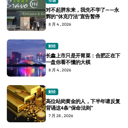
市场
对不起胖东来，我先不学了——永
辉的“休克疗法”宣告暂停
8 月 4 , 2026
财经
长鑫上市只是开胃菜：合肥正在下
一盘你看不懂的大棋
8 月 4 , 2026
财经
高位站岗黄金的人，下半年请反复
背诵这4条“保命法则”
7 月 28 , 2026