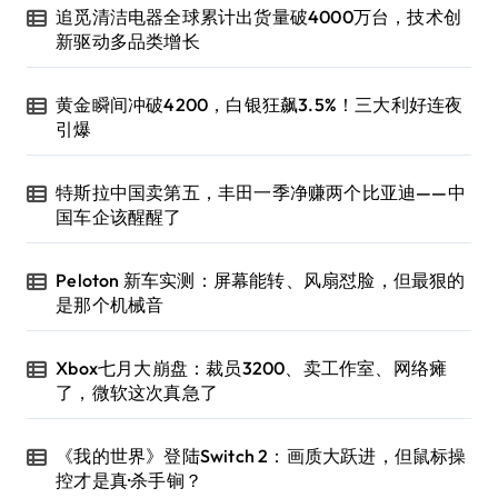
追觅清洁电器全球累计出货量破4000万台，技术创
新驱动多品类增长
黄金瞬间冲破4200，白银狂飙3.5%！三大利好连夜
引爆
特斯拉中国卖第五，丰田一季净赚两个比亚迪——中
国车企该醒醒了
Peloton 新车实测：屏幕能转、风扇怼脸，但最狠的
是那个机械音
Xbox七月大崩盘：裁员3200、卖工作室、网络瘫
了，微软这次真急了
《我的世界》登陆Switch 2：画质大跃进，但鼠标操
控才是真·杀手锏？