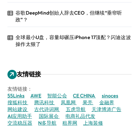
谷歌DeepMind创始人辞去CEO，但继续“垂帘听
政”？
全球最小U盘，容量却碾压iPhone 17顶配？闪迪这波
操作太狠了
友情链接
友情链接：
55Links
AWE
智能公会
CE CHINA
sinoces
搜狐科技
腾讯科技
凤凰网
果壳
金融界
网站建设
古代诗词网
五虎导航
天津博涛广告
AI应用助手
国际展会
电商礼品代发
交流稳压器
N多导航
租界网
上海装修