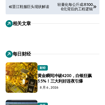
文
轻量化每公斤成本100
晋江鞋服巨头现状解读
0元背后的工程逻辑
章
导
相关文章
航
每日财经
财经
黄金瞬间冲破4200，白银狂飙
3.5%！三大利好连夜引爆
8 月 6 , 2026