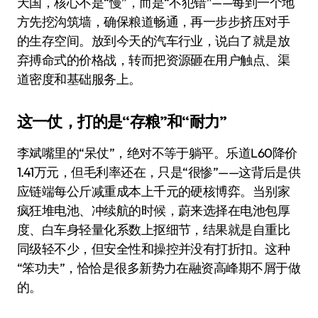
天国，核心不是“慢”，而是“不犯错”——每到一个地
方先挖沟筑墙，确保粮道畅通，再一步步挤压对手
的生存空间。放到今天的汽车行业，说白了就是放
弃搏命式的价格战，转而把资源砸在用户触点、渠
道密度和基础服务上。
这一仗，打的是“存粮”和“耐力”
李斌嘴里的“呆仗”，绝对不等于躺平。乐道L60降价
1.41万元，但毛利率还在，只是“很惨”——这背后是供
应链端每公斤减重成本上千元的硬核博弈。当别家
疯狂堆电池、冲续航的时候，蔚来选择在电池包厚
度、白车身轻量化系数上抠细节，结果就是自重比
同级轻不少，但安全性和操控并没有打折扣。这种
“笨功夫”，恰恰是很多新势力在融资高峰期不屑于做
的。