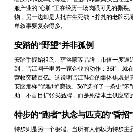
比Model 3便宜？不，比Model 3有
服产业的“心脏”正在经历一场肉眼可见的撕裂
物，另一边却是大批在生死线上挣扎的老牌玩家
550亿美金！沙特把EA买了，但背了
单叙事要复杂得多。
Xbox 25岁生日送壁纸送徽章，就
别再用汽车USB给MacBook充电了
安踏的“野望”并非孤例
花钱买宝马，启动先看蜘蛛侠？”车
安踏手握始祖鸟、萨洛蒙等品牌，市值一度逼近
Windows 11家庭版和专业版，选
到，晋江圈子里另一家企业的动作：361°。
营收突破百亿。这说明晋江鞋企的集体焦虑是
你的U盘格式对了吗？详解exFAT和N
安踏那样“优雅地”赚钱。361°选择了一条更“
维修店最怕的“作死”操作：把手机塞
助，不盲目扩张买品牌，而是死磕本土供应链
轻到忽略不计 大疆Mini 2S内录实
特步的“跑者”执念与匹克的“昏招”
从“卖电视”到“定规则”：海信拿下RGB-
对不起胖东来，我先不学了——永辉的
特步则是另一个极端。当所有人都以为特步主品