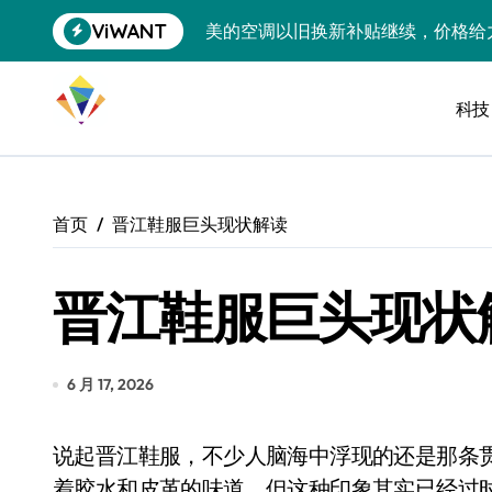
跳
ViWANT
美的空调以旧换新补贴继续，价格给
转
到
追觅清洁电器全球累计出货量破400
内
容
科技
黄金瞬间冲破4200，白银狂飙3.5
特斯拉中国卖第五，丰田一季净赚两
Peloton 新车实测：屏幕能转、
首页
晋江鞋服巨头现状解读
Xbox七月大崩盘：裁员3200、
晋江鞋服巨头现状
《我的世界》登陆Switch 2：画质
谷歌DeepMind创始人辞去CEO，但
全球最小U盘，容量却碾压iPhone 
6 月 17, 2026
400层堆叠、性能翻倍 三星把最新存
说起晋江鞋服，不少人脑海中浮现的还是那条贯穿陈埭镇的“鞋都路”，两侧招牌林立，空气中飘
召回X9、合作大众遇冷、高端梦碎：
着胶水和皮革的味道。但这种印象其实已经过