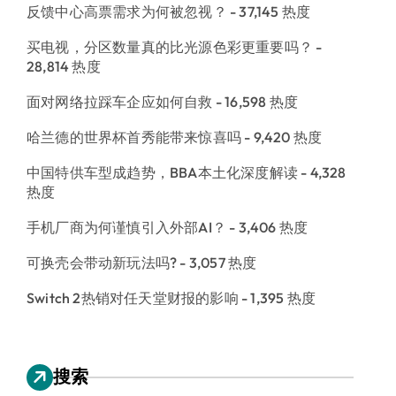
反馈中心高票需求为何被忽视？
- 37,145 热度
买电视，分区数量真的比光源色彩更重要吗？
-
28,814 热度
面对网络拉踩车企应如何自救
- 16,598 热度
哈兰德的世界杯首秀能带来惊喜吗
- 9,420 热度
中国特供车型成趋势，BBA本土化深度解读
- 4,328
热度
手机厂商为何谨慎引入外部AI？
- 3,406 热度
可换壳会带动新玩法吗?
- 3,057 热度
Switch 2热销对任天堂财报的影响
- 1,395 热度
搜索