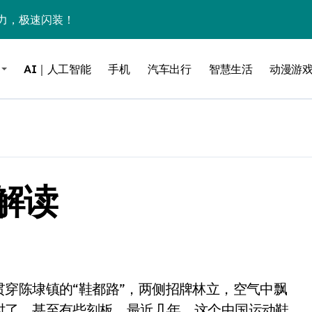
力，极速闪装！
0万台，技术创新驱动多品类增长
AI｜人工智能
手机
汽车出行
智慧生活
动漫游
%！三大利好连夜引爆
个比亚迪——中国车企该醒醒了
风扇怼脸，但最狠的是那个机械音
卖工作室、网络瘫了，微软这次真急了
解读
大跃进，但鼠标操控才是真·杀手锏？
继续“垂帘听政”？
17顶配？闪迪这波操作太狠了
储技术给了AI
小鹏的“多事之夏”
时了，甚至有些刻板。最近几年，这个中国运动鞋