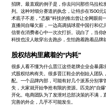
国际首次！中国钙钛矿探测器太空“
招牌。最直观的例子是，你去问问那些马拉松发烧
列。这种对细分赛道的执念，让特步在1500
小米涨价！K90跳上3099，小米17标
术底子不差，“态极”科技的推出曾让全网眼前
长鑫上市只是开胃菜：合肥正在下一
直播间自曝欠薪，一边高调搞球星中国行和亿元
耳机低音像白开水？90%的人第一步
信誉在消费者心中一次次打折。说白了，当你的
科技也没人敢穿出去跑步，生怕跑着跑着品牌
复古玩家狂喜：Anbernic第三次复刻
Xbox 360 游戏终于要登 PC，光
股权结构里藏着的“内耗”
AirTag 新版到底香不香？一篇帮你
很多人看不懂为什么晋江这些老牌企业会暴露
净利润暴跌7.7%，苏泊尔开始靠“擦
式股权结构有关。很多晋江鞋企的创始人团队，
配。一个品牌内部，可能有好几个派系分别掌
失，大家就开始争抢有限的资源。匹克的“自爆
开化。电商团队为了发泄对总部决策的不满，
完善的外企，几乎不可能发生。