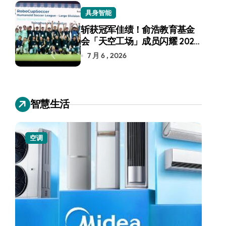
具身智能
斩获冠军佳绩！俞浩教育基金
会「天空工场」成员闪耀 2026
RoboCup 机器人世界杯
7 月 6 , 2026
智慧生活
空调