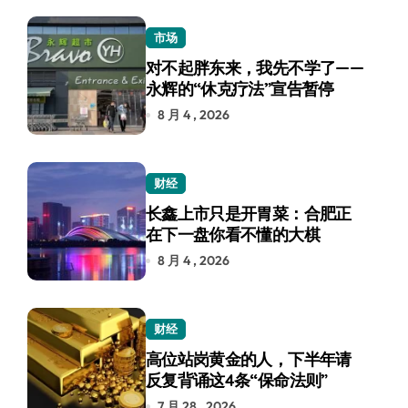
市场
对不起胖东来，我先不学了——
永辉的“休克疗法”宣告暂停
8 月 4 , 2026
财经
长鑫上市只是开胃菜：合肥正
在下一盘你看不懂的大棋
8 月 4 , 2026
财经
高位站岗黄金的人，下半年请
反复背诵这4条“保命法则”
7 月 28 , 2026