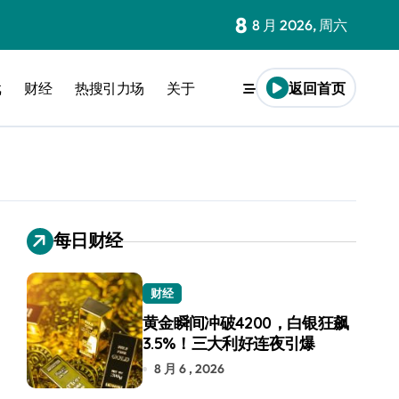
8
8 月 2026, 周六
戏
财经
热搜引力场
关于
返回首页
每日财经
财经
黄金瞬间冲破4200，白银狂飙
3.5%！三大利好连夜引爆
8 月 6 , 2026