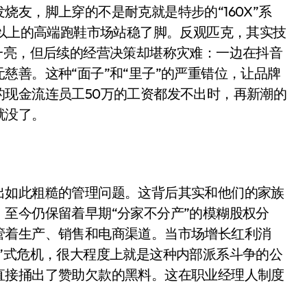
开箱”，一边探测射线一边光伏发电
友，脚上穿的不是耐克就是特步的“160X”系
元以上的高端跑鞋市场站稳了脚。反观匹克，其实技
准版逼近4800
一亮，但后续的经营决策却堪称灾难：一边在抖音
盘你看不懂的大棋
慈善。这种“面子”和“里子”的严重错位，让品牌
就做错了
现金流连员工50万的工资都发不出时，再新潮的
就没了。
GBA SP，情怀拉满
盘党也能“以盘换数”了？
避坑+种草
出如此粗糙的管理问题。这背后其实和他们的家族
边”续命了？
至今仍保留着早期“分家不分产”的模糊股权分
管着生产、销售和电商渠道。当市场增长红利消
”式危机，很大程度上就是这种内部派系斗争的公
直接捅出了赞助欠款的黑料。这在职业经理人制度