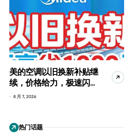
美的空调以旧换新补贴继
续，价格给力，极速闪
货
装！
8 月 7, 2026
8
热门话题