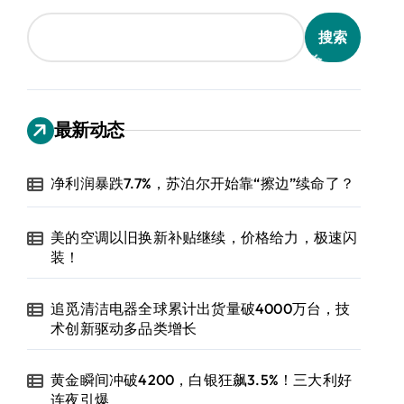
搜索
最新动态
净利润暴跌7.7%，苏泊尔开始靠“擦边”续命了？
美的空调以旧换新补贴继续，价格给力，极速闪
装！
追觅清洁电器全球累计出货量破4000万台，技
术创新驱动多品类增长
黄金瞬间冲破4200，白银狂飙3.5%！三大利好
连夜引爆