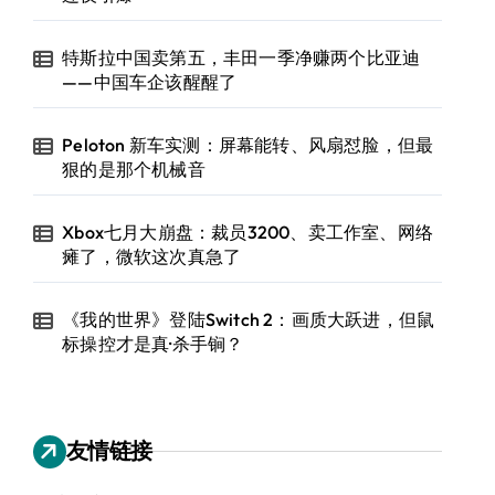
特斯拉中国卖第五，丰田一季净赚两个比亚迪
——中国车企该醒醒了
Peloton 新车实测：屏幕能转、风扇怼脸，但最
狠的是那个机械音
Xbox七月大崩盘：裁员3200、卖工作室、网络
瘫了，微软这次真急了
《我的世界》登陆Switch 2：画质大跃进，但鼠
标操控才是真·杀手锏？
友情链接