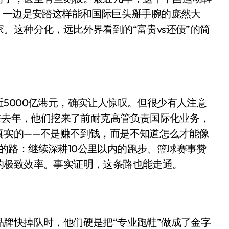
面儿——试驾雷克萨斯ES 500e
。一边是安踏这样能和国际巨头掰手腕的庞然大
。这种分化，远比外界看到的“富贵vs还债”的简
200亿的债
是不送主机，你领不领？
！老司机教你3招真·快充
主怒了：车内不是广告屏！
5000亿港元，确实让人惊叹。但很少有人注意
错真的会后悔吗？
就在去年，他们挖来了前耐克高管负责国际化业务，
真实的——不是赚不到钱，而是不知道怎么才能像
TFS的终极对决
笨”的路：继续深耕10公里以内的跑步、篮球赛事赞
冰箱，你中招了吗？
的极致效率。事实证明，这条路也能走通。
测，值不值得冲？
Mini LED全球话语权
“休克疗法”宣告暂停
牌快掉队时，他们硬是把“专业跑鞋”做成了金字