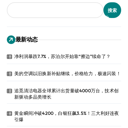
搜索
最新动态
净利润暴跌7.7%，苏泊尔开始靠“擦边”续命了？
美的空调以旧换新补贴继续，价格给力，极速闪装！
追觅清洁电器全球累计出货量破4000万台，技术创
新驱动多品类增长
黄金瞬间冲破4200，白银狂飙3.5%！三大利好连夜
引爆