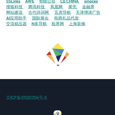
55Links
AWE
智能公会
CE CHINA
sinoces
搜狐科技
腾讯科技
凤凰网
果壳
金融界
网站建设
古代诗词网
五虎导航
天津博涛广告
AI应用助手
国际展会
电商礼品代发
交流稳压器
N多导航
租界网
上海装修
京ICP备07031704号-5