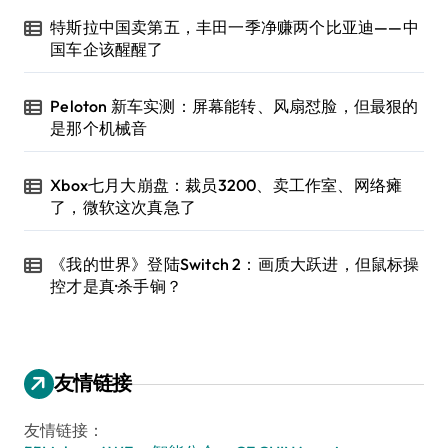
特斯拉中国卖第五，丰田一季净赚两个比亚迪——中
国车企该醒醒了
Peloton 新车实测：屏幕能转、风扇怼脸，但最狠的
是那个机械音
Xbox七月大崩盘：裁员3200、卖工作室、网络瘫
了，微软这次真急了
《我的世界》登陆Switch 2：画质大跃进，但鼠标操
控才是真·杀手锏？
友情链接
友情链接：