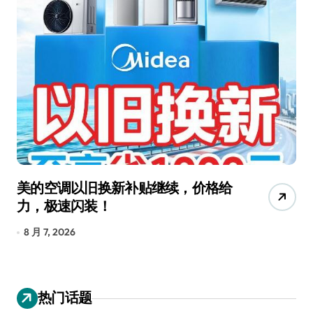
美的空调以旧换新补贴继续，价格给
追
力，极速闪装！
4
长
8 月 7, 2026
8
热门话题