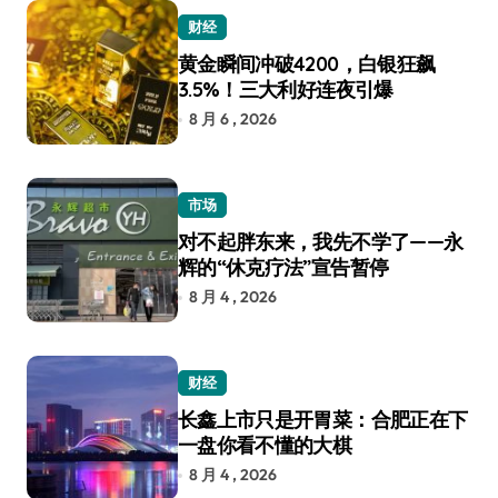
财经
黄金瞬间冲破4200，白银狂飙
3.5%！三大利好连夜引爆
8 月 6 , 2026
市场
对不起胖东来，我先不学了——永
辉的“休克疗法”宣告暂停
8 月 4 , 2026
财经
长鑫上市只是开胃菜：合肥正在下
一盘你看不懂的大棋
8 月 4 , 2026