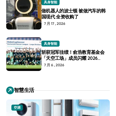
具身智能
做机器人的波士顿 被做汽车的韩
国现代 全资收购了
7 月 17 , 2026
具身智能
斩获冠军佳绩！俞浩教育基金会
「天空工场」成员闪耀 2026
RoboCup 机器人世界杯
7 月 6 , 2026
智慧生活
空调