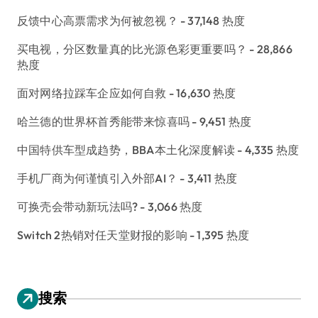
反馈中心高票需求为何被忽视？
- 37,148 热度
买电视，分区数量真的比光源色彩更重要吗？
- 28,866
热度
面对网络拉踩车企应如何自救
- 16,630 热度
哈兰德的世界杯首秀能带来惊喜吗
- 9,451 热度
中国特供车型成趋势，BBA本土化深度解读
- 4,335 热度
手机厂商为何谨慎引入外部AI？
- 3,411 热度
可换壳会带动新玩法吗?
- 3,066 热度
Switch 2热销对任天堂财报的影响
- 1,395 热度
搜索