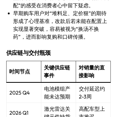
配”的感受在消费者心中留下疑虑。
早期购车用户对“堆料足、定价狠”的期待
形成了心理基准，改款后若未能在配置上
实现显著突破，容易被视为“换汤不换
药”，进而影响复购和口碑传播。
供应链与交付瓶颈
关键供应链
对销量的直
时间节点
事件
接影响
电池模组产
交付延迟约
2025 Q4
能未达预期
2-3周
激光雷达关
高配车型上
2026 Q1
键元件缺货
市推迟