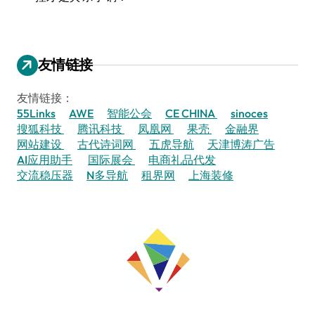
友情链接
友情链接：
55Links
AWE
智能公会
CE CHINA
sinoces
搜狐科技
腾讯科技
凤凰网
果壳
金融界
网站建设
古代诗词网
五虎导航
天津博涛广告
AI应用助手
国际展会
电商礼品代发
交流稳压器
N多导航
租界网
上海装修