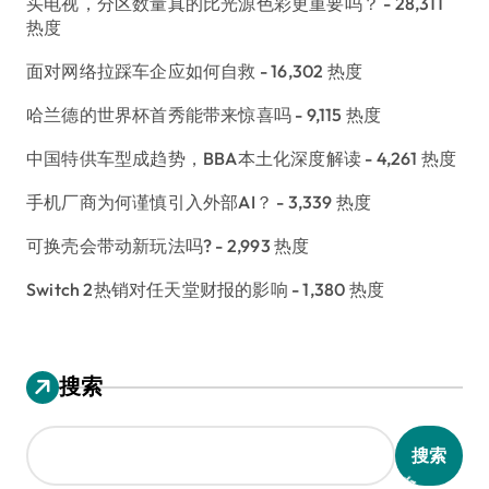
买电视，分区数量真的比光源色彩更重要吗？
- 28,311
热度
面对网络拉踩车企应如何自救
- 16,302 热度
哈兰德的世界杯首秀能带来惊喜吗
- 9,115 热度
中国特供车型成趋势，BBA本土化深度解读
- 4,261 热度
手机厂商为何谨慎引入外部AI？
- 3,339 热度
可换壳会带动新玩法吗?
- 2,993 热度
Switch 2热销对任天堂财报的影响
- 1,380 热度
搜索
搜索