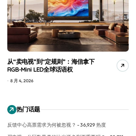
从“卖电视”到“定规则”：海信拿下
追
RGB-Mini LED全球话语权
已
8 月 4, 2026
7
热门话题
反馈中心高票需求为何被忽视？
- 36,929 热度