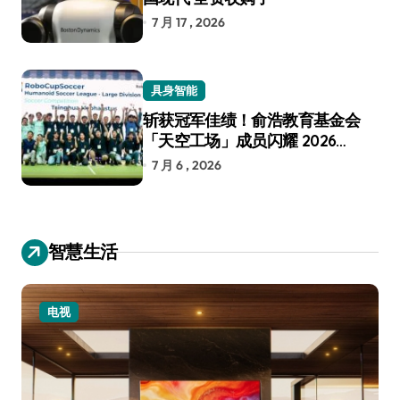
7 月 17 , 2026
具身智能
斩获冠军佳绩！俞浩教育基金会
「天空工场」成员闪耀 2026
RoboCup 机器人世界杯
7 月 6 , 2026
智慧生活
电视