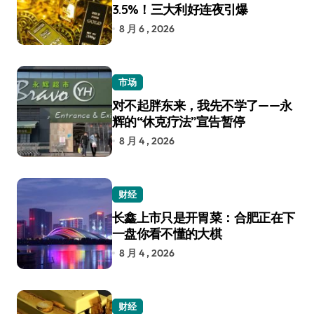
3.5%！三大利好连夜引爆
8 月 6 , 2026
市场
对不起胖东来，我先不学了——永
辉的“休克疗法”宣告暂停
8 月 4 , 2026
财经
长鑫上市只是开胃菜：合肥正在下
一盘你看不懂的大棋
8 月 4 , 2026
财经