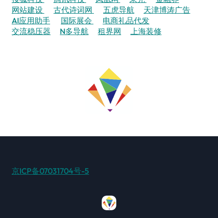
网站建设
古代诗词网
五虎导航
天津博涛广告
AI应用助手
国际展会
电商礼品代发
交流稳压器
N多导航
租界网
上海装修
京ICP备07031704号-5