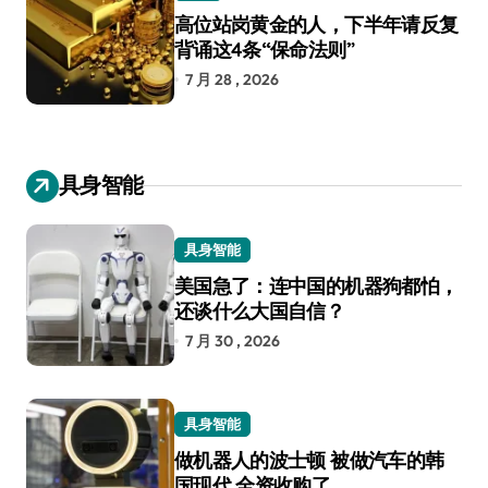
高位站岗黄金的人，下半年请反复
背诵这4条“保命法则”
7 月 28 , 2026
具身智能
具身智能
美国急了：连中国的机器狗都怕，
还谈什么大国自信？
7 月 30 , 2026
具身智能
做机器人的波士顿 被做汽车的韩
国现代 全资收购了