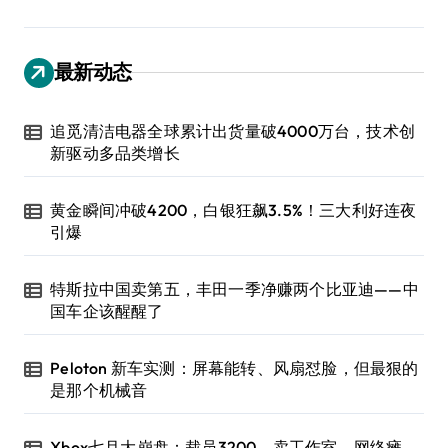
最新动态
追觅清洁电器全球累计出货量破4000万台，技术创
新驱动多品类增长
黄金瞬间冲破4200，白银狂飙3.5%！三大利好连夜
引爆
特斯拉中国卖第五，丰田一季净赚两个比亚迪——中
国车企该醒醒了
Peloton 新车实测：屏幕能转、风扇怼脸，但最狠的
是那个机械音
Xbox七月大崩盘：裁员3200、卖工作室、网络瘫