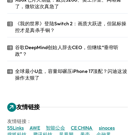
了，微软这次真急了
《我的世界》登陆Switch 2：画质大跃进，但鼠标操
控才是真·杀手锏？
谷歌DeepMind创始人辞去CEO，但继续“垂帘听
政”？
全球最小U盘，容量却碾压iPhone 17顶配？闪迪这波
操作太狠了
友情链接
友情链接：
55Links
AWE
智能公会
CE CHINA
sinoces
搜狐科技
腾讯科技
凤凰网
果壳
金融界