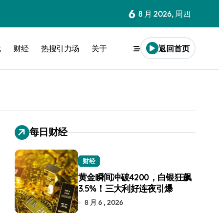
6
8 月 2026, 周四
戏
财经
热搜引力场
关于
返回首页
每日财经
财经
黄金瞬间冲破4200，白银狂飙
3.5%！三大利好连夜引爆
8 月 6 , 2026