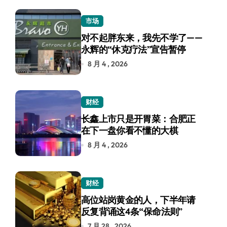
市场
对不起胖东来，我先不学了——
永辉的“休克疗法”宣告暂停
8 月 4 , 2026
财经
长鑫上市只是开胃菜：合肥正
在下一盘你看不懂的大棋
8 月 4 , 2026
财经
高位站岗黄金的人，下半年请
反复背诵这4条“保命法则”
7 月 28 , 2026