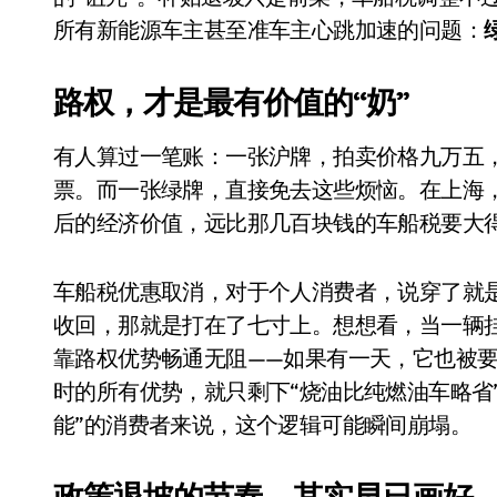
Xbox 25岁生日送壁纸送徽章，就
所有新能源车主甚至准车主心跳加速的问题：
别再用汽车USB给MacBook充电了
路权，才是最有价值的“奶”
花钱买宝马，启动先看蜘蛛侠？”车
有人算过一笔账：一张沪牌，拍卖价格九万五
Windows 11家庭版和专业版，选
票。而一张绿牌，直接免去这些烦恼。在上海
你的U盘格式对了吗？详解exFAT和N
后的经济价值，远比那几百块钱的车船税要大
维修店最怕的“作死”操作：把手机塞
车船税优惠取消，对于个人消费者，说穿了就是
轻到忽略不计 大疆Mini 2S内录实
收回，那就是打在了七寸上。想想看，当一辆
从“卖电视”到“定规则”：海信拿下RGB-
靠路权优势畅通无阻——如果有一天，它也被
对不起胖东来，我先不学了——永辉的
时的所有优势，就只剩下“烧油比纯燃油车略省
能”的消费者来说，这个逻辑可能瞬间崩塌。
国际首次！中国钙钛矿探测器太空“
小米涨价！K90跳上3099，小米17标
政策退坡的节奏，其实早已画好