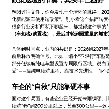
长鑫上市只是开胃菜：合肥正在下一
翻阅过往文件，你会发现一个清晰的脉络：2023
耳机低音像白开水？90%的人第一步
化新能源车使用端政策”。别小看这个措辞转变
复古玩家狂喜：Anbernic第三次复刻
很多行业分析师私下聊起来，都觉得这件事的
Xbox 360 游戏终于要登 PC，光
（车船税/购置税），最后才轮到最重量的城市
AirTag 新版到底香不香？一篇帮你
具体到时间点，业内的共识是：2026到2027
苹果三星偷偷在用的“无感切换”，索尼
前后释放明确信号。比如，缩小“不限行”车型
Apple Watch 表盘还能这么玩？
部分低续航纯电车型设置专属限行区域。说白
受”——靠纯电续航里程、靠技术先进性，而不
追觅清洁电器全球累计出货量破400
车企的“自救”只能靠硬本事
面对这个局面，有些企业已经开始未雨绸缪。
续航“卷”到200公里以上，甚至300公里—