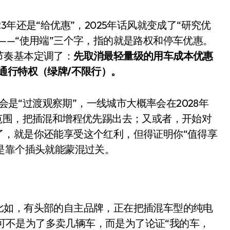
盘你看不懂的大棋
年还是“给优惠”，2025年话风就变成了“研究优
就做错了
——“使用端”三个字，指的就是路权和停车优惠。
GBA SP，情怀拉满
节奏基本定调了：
先取消最轻量级的用车成本优惠
盘党也能“以盘换数”了？
通行特权（绿牌/不限行）。
避坑+种草
年会是“过渡观察期”，一线城市大概率会在2028年
Bose却学不会？一文讲透
范围，把插混和增程优先踢出去；又或者，开始对
保姆级教程，有手就会！
了，就是你还能享受这个红利，但得证明你“值得享
是靠个插头就能蒙混过关。
0万台，技术创新驱动多品类增长
比如，有头部的自主品牌，正在把插混车型的纯电
—这可不是为了多卖几辆车，而是为了论证“我的车，