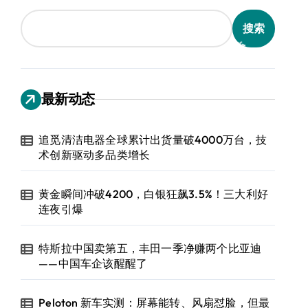
搜索
最新动态
追觅清洁电器全球累计出货量破4000万台，技
术创新驱动多品类增长
黄金瞬间冲破4200，白银狂飙3.5%！三大利好
连夜引爆
特斯拉中国卖第五，丰田一季净赚两个比亚迪
——中国车企该醒醒了
Peloton 新车实测：屏幕能转、风扇怼脸，但最