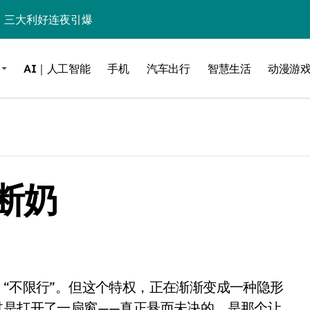
%！三大利好连夜引爆
个比亚迪——中国车企该醒醒了
AI｜人工智能
手机
汽车出行
智慧生活
动漫游
风扇怼脸，但最狠的是那个机械音
卖工作室、网络瘫了，微软这次真急了
大跃进，但鼠标操控才是真·杀手锏？
继续“垂帘听政”？
断奶
17顶配？闪迪这波操作太狠了
储技术给了AI
小鹏的“多事之夏”
面儿——试驾雷克萨斯ES 500e
200亿的债
过是打开了一扇窗——真正悬而未决的，是那个让