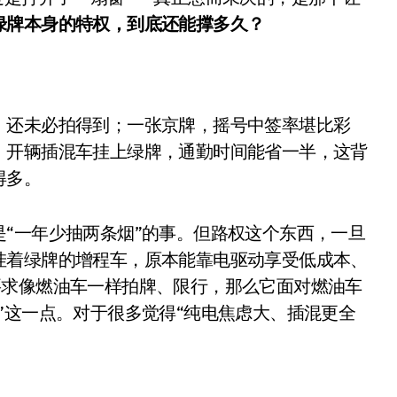
是不送主机，你领不领？
绿牌本身的特权，到底还能撑多久？
！老司机教你3招真·快充
主怒了：车内不是广告屏！
，还未必拍得到；一张京牌，摇号中签率堪比彩
错真的会后悔吗？
，开辆插混车挂上绿牌，通勤时间能省一半，这背
TFS的终极对决
得多。
冰箱，你中招了吗？
“一年少抽两条烟”的事。但路权这个东西，一旦
测，值不值得冲？
挂着绿牌的增程车，原本能靠电驱动享受低成本、
Mini LED全球话语权
要求像燃油车一样拍牌、限行，那么它面对燃油车
“休克疗法”宣告暂停
”这一点。对于很多觉得“纯电焦虑大、插混更全
开箱”，一边探测射线一边光伏发电
准版逼近4800