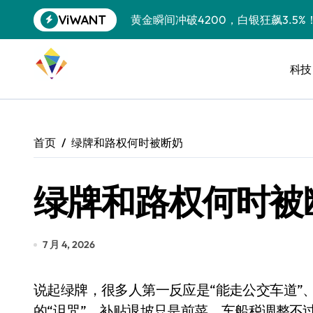
跳
ViWANT
黄金瞬间冲破4200，白银狂飙3.5
转
到
特斯拉中国卖第五，丰田一季净赚两
内
容
科技
Peloton 新车实测：屏幕能转、
Xbox七月大崩盘：裁员3200、
《我的世界》登陆Switch 2：画质
首页
绿牌和路权何时被断奶
谷歌DeepMind创始人辞去CEO，但
绿牌和路权何时被
全球最小U盘，容量却碾压iPhone 
400层堆叠、性能翻倍 三星把最新存
召回X9、合作大众遇冷、高端梦碎：
7 月 4, 2026
比Model 3便宜？不，比Model 3有
说起绿牌，很多人第一反应是“能走公交车道”、“不限行”。但这个特权，正在渐渐变成一种隐形
550亿美金！沙特把EA买了，但背了
的“诅咒”。补贴退坡只是前菜，车船税调整不