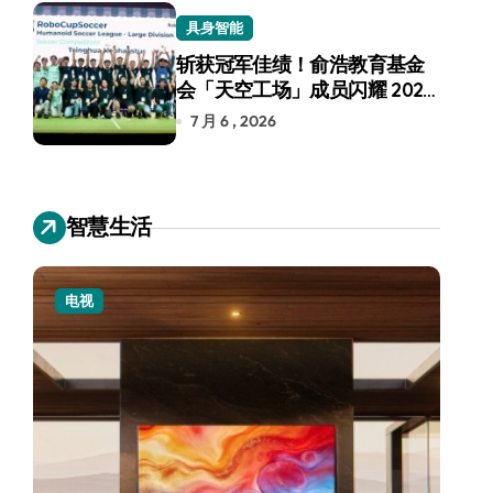
具身智能
斩获冠军佳绩！俞浩教育基金
会「天空工场」成员闪耀 2026
RoboCup 机器人世界杯
7 月 6 , 2026
智慧生活
小家电