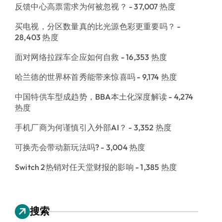
反馈中心高票需求为何被忽视？
- 37,007 热度
买电视，分区数量真的比光源色彩更重要吗？
-
28,403 热度
面对网络拉踩车企应如何自救
- 16,353 热度
哈兰德的世界杯首秀能带来惊喜吗
- 9,174 热度
中国特供车型成趋势，BBA本土化深度解读
- 4,274
热度
手机厂商为何谨慎引入外部AI？
- 3,352 热度
可换壳会带动新玩法吗?
- 3,004 热度
Switch 2热销对任天堂财报的影响
- 1,385 热度
搜索