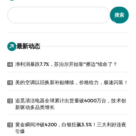
搜索
最新动态
净利润暴跌7.7%，苏泊尔开始靠“擦边”续命了？
美的空调以旧换新补贴继续，价格给力，极速闪装！
追觅清洁电器全球累计出货量破4000万台，技术创
新驱动多品类增长
黄金瞬间冲破4200，白银狂飙3.5%！三大利好连夜
引爆