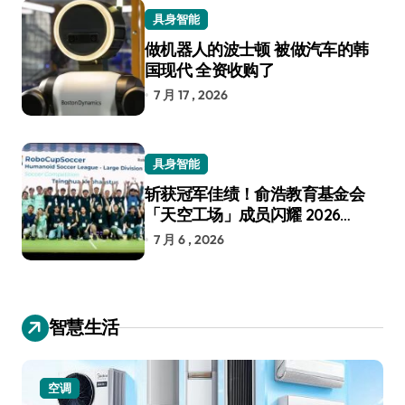
具身智能
做机器人的波士顿 被做汽车的韩
国现代 全资收购了
7 月 17 , 2026
具身智能
斩获冠军佳绩！俞浩教育基金会
「天空工场」成员闪耀 2026
RoboCup 机器人世界杯
7 月 6 , 2026
智慧生活
空调