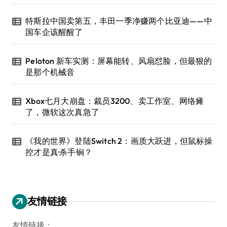
特斯拉中国卖第五，丰田一季净赚两个比亚迪——中
国车企该醒醒了
Peloton 新车实测：屏幕能转、风扇怼脸，但最狠的
是那个机械音
Xbox七月大崩盘：裁员3200、卖工作室、网络瘫
了，微软这次真急了
《我的世界》登陆Switch 2：画质大跃进，但鼠标操
控才是真·杀手锏？
友情链接
友情链接：