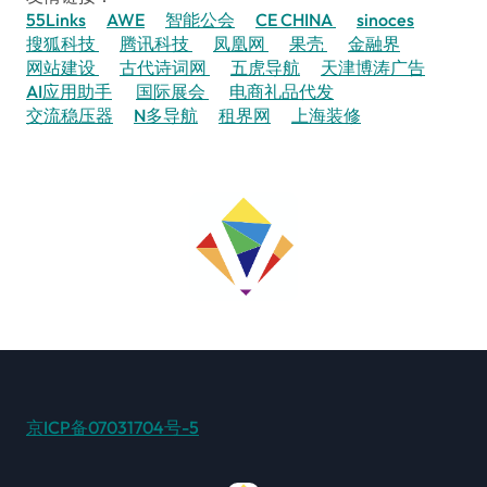
55Links
AWE
智能公会
CE CHINA
sinoces
搜狐科技
腾讯科技
凤凰网
果壳
金融界
网站建设
古代诗词网
五虎导航
天津博涛广告
AI应用助手
国际展会
电商礼品代发
交流稳压器
N多导航
租界网
上海装修
京ICP备07031704号-5