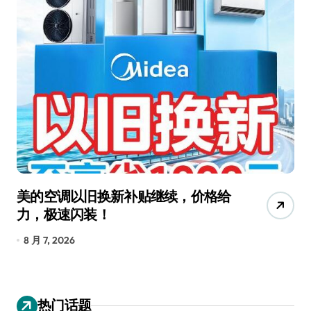
美的空调以旧换新补贴继续，价格给
追
力，极速闪装！
4
长
8 月 7, 2026
8
热门话题