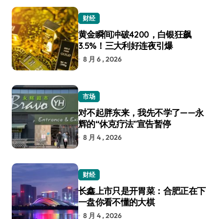
财经
黄金瞬间冲破4200，白银狂飙
3.5%！三大利好连夜引爆
8 月 6 , 2026
市场
对不起胖东来，我先不学了——永
辉的“休克疗法”宣告暂停
8 月 4 , 2026
财经
长鑫上市只是开胃菜：合肥正在下
一盘你看不懂的大棋
8 月 4 , 2026