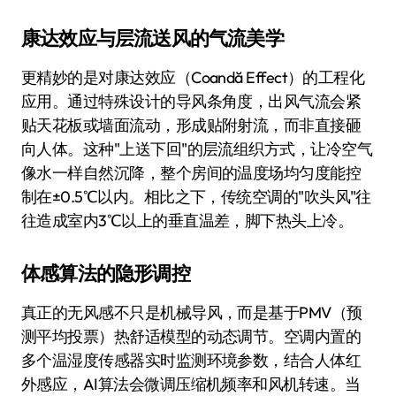
康达效应与层流送风的气流美学
更精妙的是对康达效应（Coandă Effect）的工程化
应用。通过特殊设计的导风条角度，出风气流会紧
贴天花板或墙面流动，形成贴附射流，而非直接砸
向人体。这种"上送下回"的层流组织方式，让冷空气
像水一样自然沉降，整个房间的温度场均匀度能控
制在±0.5℃以内。相比之下，传统空调的"吹头风"往
往造成室内3℃以上的垂直温差，脚下热头上冷。
体感算法的隐形调控
真正的无风感不只是机械导风，而是基于PMV（预
测平均投票）热舒适模型的动态调节。空调内置的
多个温湿度传感器实时监测环境参数，结合人体红
外感应，AI算法会微调压缩机频率和风机转速。当