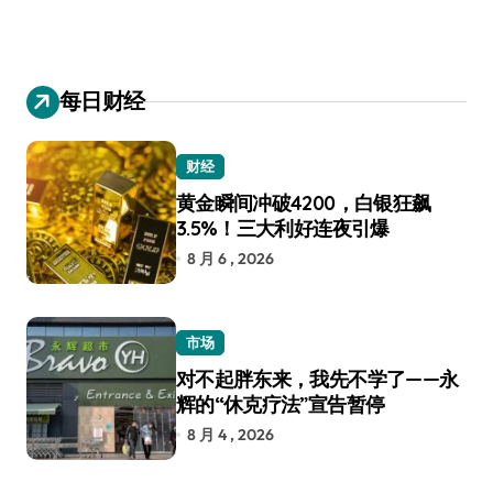
每日财经
财经
黄金瞬间冲破4200，白银狂飙
3.5%！三大利好连夜引爆
8 月 6 , 2026
市场
对不起胖东来，我先不学了——永
辉的“休克疗法”宣告暂停
8 月 4 , 2026