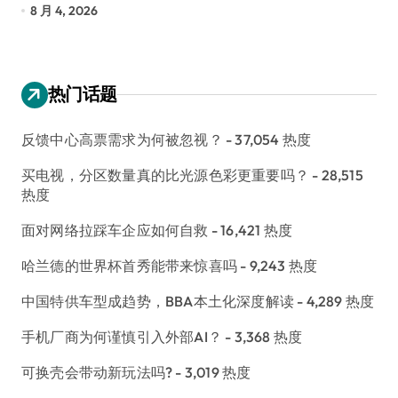
8 月 4, 2026
7
热门话题
反馈中心高票需求为何被忽视？
- 37,054 热度
买电视，分区数量真的比光源色彩更重要吗？
- 28,515
热度
面对网络拉踩车企应如何自救
- 16,421 热度
哈兰德的世界杯首秀能带来惊喜吗
- 9,243 热度
中国特供车型成趋势，BBA本土化深度解读
- 4,289 热度
手机厂商为何谨慎引入外部AI？
- 3,368 热度
可换壳会带动新玩法吗?
- 3,019 热度