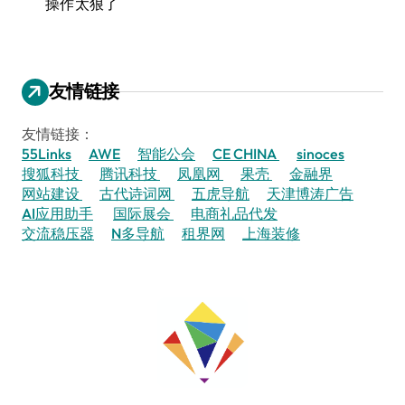
操作太狠了
友情链接
友情链接：
55Links
AWE
智能公会
CE CHINA
sinoces
搜狐科技
腾讯科技
凤凰网
果壳
金融界
网站建设
古代诗词网
五虎导航
天津博涛广告
AI应用助手
国际展会
电商礼品代发
交流稳压器
N多导航
租界网
上海装修