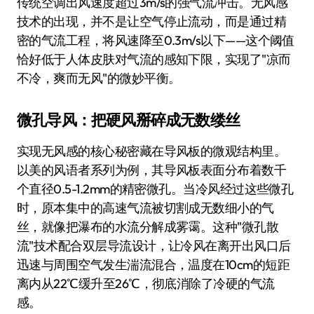
传统空调出风速度超过3m/s的强气流冲击。无风感
技术的出现，并不是让空气停止流动，而是通过精
密的气流工程，将风速降至0.3m/s以下——这个阈值
恰好低于人体皮肤对气流的感知下限，实现了"凉而
不冷，爽而无风"的微妙平衡。
微孔导风：把硬风掰碎成无数缕丝
实现无风感的核心秘密藏在导风板的微观结构里。
以美的风语者系列为例，其导风板表面分布着数千
个直径0.5-1.2mm的精密微孔。当冷风经过这些微孔
时，原本集中的高速气流被切割成无数细小的气
丝，就像把瀑布的水流分解成雾霭。这种"微孔散
流"技术配合双层导流设计，让冷风在离开出风口后
迅速与周围空气发生湍流混合，温度在10cm的短距
离内从22℃缓升至26℃，彻底消除了冷硬的气流
感。