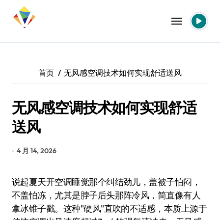
跳
转
到
内
容
首页
无风感空调技术如何实现舒适送风
无风感空调技术如何实现舒适
送风
4 月 14, 2026
说起夏天开空调睡觉那个纠结劲儿，盖被子怕闷，
不盖怕冻，尤其是脖子后头那阵冷风，简直像有人
拿冰锥子戳。这种"硬风"直吹的不适感，本质上源于