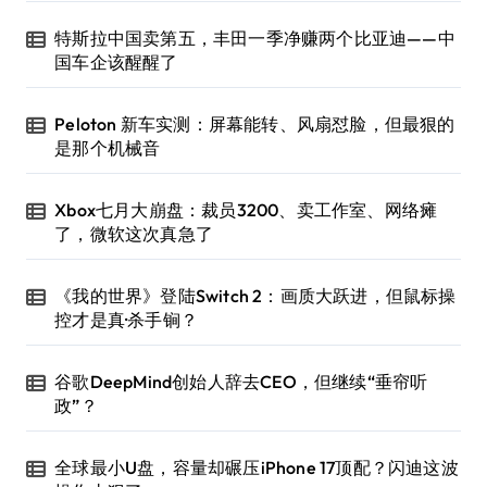
特斯拉中国卖第五，丰田一季净赚两个比亚迪——中
国车企该醒醒了
Peloton 新车实测：屏幕能转、风扇怼脸，但最狠的
是那个机械音
Xbox七月大崩盘：裁员3200、卖工作室、网络瘫
了，微软这次真急了
《我的世界》登陆Switch 2：画质大跃进，但鼠标操
控才是真·杀手锏？
谷歌DeepMind创始人辞去CEO，但继续“垂帘听
政”？
全球最小U盘，容量却碾压iPhone 17顶配？闪迪这波