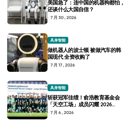
美国急了：连中国的机器狗都怕，
还谈什么大国自信？
7 月 30 , 2026
具身智能
做机器人的波士顿 被做汽车的韩
国现代 全资收购了
7 月 17 , 2026
具身智能
斩获冠军佳绩！俞浩教育基金会
「天空工场」成员闪耀 2026
RoboCup 机器人世界杯
7 月 6 , 2026