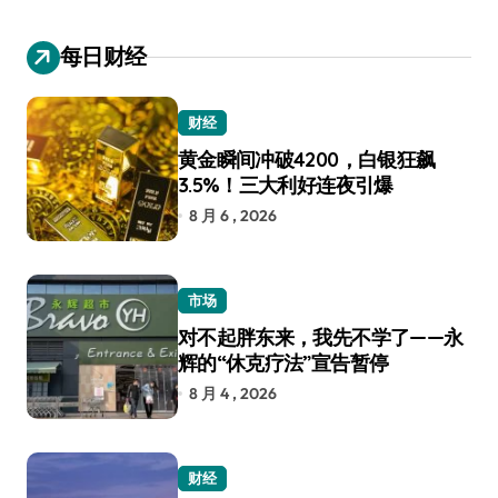
每日财经
财经
黄金瞬间冲破4200，白银狂飙
3.5%！三大利好连夜引爆
8 月 6 , 2026
市场
对不起胖东来，我先不学了——永
辉的“休克疗法”宣告暂停
8 月 4 , 2026
财经