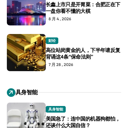
长鑫上市只是开胃菜：合肥正在下
一盘你看不懂的大棋
8 月 4 , 2026
财经
高位站岗黄金的人，下半年请反复
背诵这4条“保命法则”
7 月 28 , 2026
具身智能
具身智能
美国急了：连中国的机器狗都怕，
还谈什么大国自信？