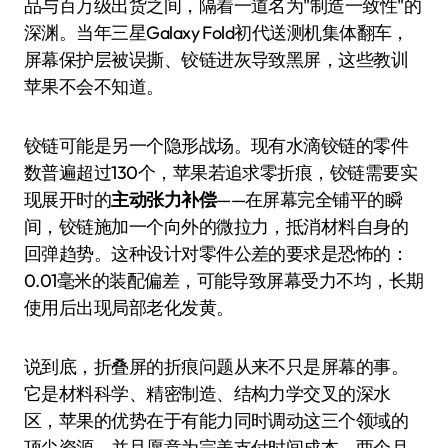
品与百万级出货之间，隔着一道名为"制造一致性"的
深渊。当年三星Galaxy Fold初代送测机集体翻车，
屏幕保护层被误撕、铰链进灰导致黑屏，这些教训
苹果不会不知道。
铰链可能是另一个隐形战场。现有水滴铰链的零件
数普遍超过130个，苹果若追求零折痕，铰链需要实
现展开时的
主动张力补偿
——在屏幕完全铺平的瞬
间，铰链施加一个向外的微拉力，抵消材料自身的
回弹趋势。这种设计对零件公差的要求是恐怖的：
0.01毫米的装配偏差，可能导致屏幕受力不均，长期
使用后出现局部老化发黄。
说到底，折叠屏的折痕问题从来不只是屏幕的事。
它是材料科学、精密制造、结构力学交叉的深水
区，苹果的优势在于有能力同时调动这三个领域的
顶尖资源，并且愿意为完美支付时间成本。两个月