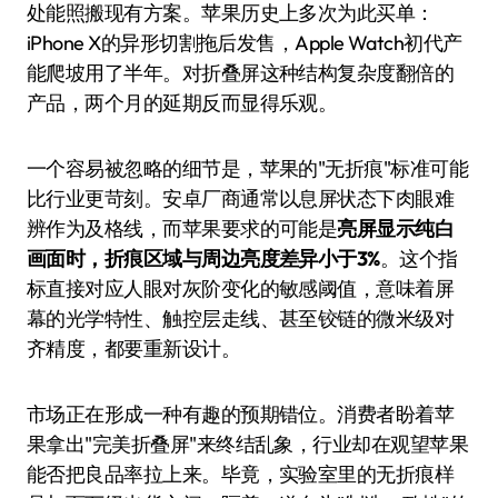
处能照搬现有方案。苹果历史上多次为此买单：
iPhone X的异形切割拖后发售，Apple Watch初代产
能爬坡用了半年。对折叠屏这种结构复杂度翻倍的
产品，两个月的延期反而显得乐观。
一个容易被忽略的细节是，苹果的"无折痕"标准可能
比行业更苛刻。安卓厂商通常以息屏状态下肉眼难
辨作为及格线，而苹果要求的可能是
亮屏显示纯白
画面时，折痕区域与周边亮度差异小于3%
。这个指
标直接对应人眼对灰阶变化的敏感阈值，意味着屏
幕的光学特性、触控层走线、甚至铰链的微米级对
齐精度，都要重新设计。
市场正在形成一种有趣的预期错位。消费者盼着苹
果拿出"完美折叠屏"来终结乱象，行业却在观望苹果
能否把良品率拉上来。毕竟，实验室里的无折痕样