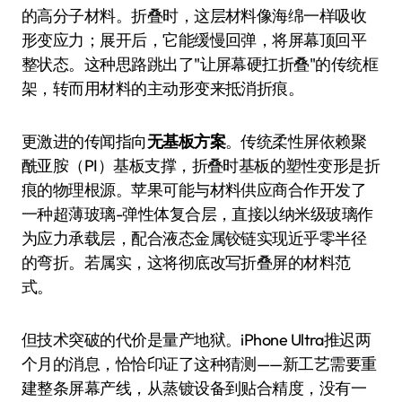
的高分子材料。折叠时，这层材料像海绵一样吸收
形变应力；展开后，它能缓慢回弹，将屏幕顶回平
整状态。这种思路跳出了"让屏幕硬扛折叠"的传统框
架，转而用材料的主动形变来抵消折痕。
更激进的传闻指向
无基板方案
。传统柔性屏依赖聚
酰亚胺（PI）基板支撑，折叠时基板的塑性变形是折
痕的物理根源。苹果可能与材料供应商合作开发了
一种超薄玻璃-弹性体复合层，直接以纳米级玻璃作
为应力承载层，配合液态金属铰链实现近乎零半径
的弯折。若属实，这将彻底改写折叠屏的材料范
式。
但技术突破的代价是量产地狱。iPhone Ultra推迟两
个月的消息，恰恰印证了这种猜测——新工艺需要重
建整条屏幕产线，从蒸镀设备到贴合精度，没有一