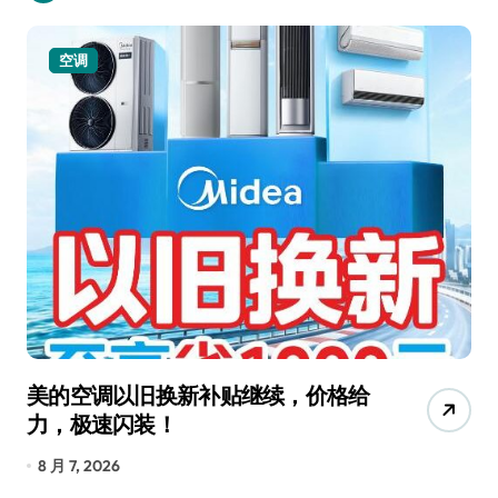
空调
美的空调以旧换新补贴继续，价格给
追
力，极速闪装！
4
长
8 月 7, 2026
8