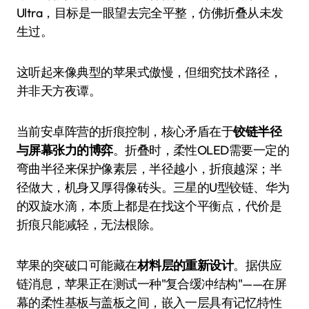
Ultra，目标是一眼望去完全平整，仿佛折叠从未发
生过。
这听起来像典型的苹果式傲慢，但细究技术路径，
并非天方夜谭。
当前安卓阵营的折痕控制，核心矛盾在于
铰链半径
与屏幕张力的博弈
。折叠时，柔性OLED需要一定的
弯曲半径来保护像素层，半径越小，折痕越深；半
径做大，机身又厚得像砖头。三星的U型铰链、华为
的双旋水滴，本质上都是在找这个平衡点，代价是
折痕只能减轻，无法根除。
苹果的突破口可能藏在
材料层的重新设计
。据供应
链消息，苹果正在测试一种"复合缓冲结构"——在屏
幕的柔性基板与盖板之间，嵌入一层具有记忆特性