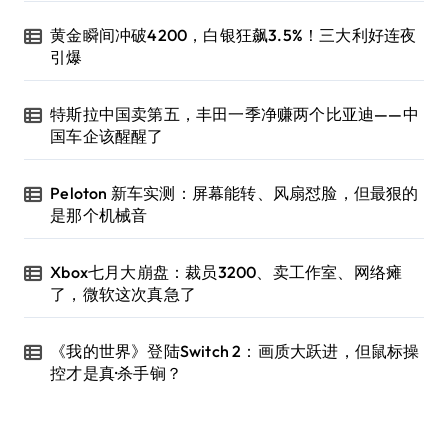
黄金瞬间冲破4200，白银狂飙3.5%！三大利好连夜
引爆
特斯拉中国卖第五，丰田一季净赚两个比亚迪——中
国车企该醒醒了
Peloton 新车实测：屏幕能转、风扇怼脸，但最狠的
是那个机械音
Xbox七月大崩盘：裁员3200、卖工作室、网络瘫
了，微软这次真急了
《我的世界》登陆Switch 2：画质大跃进，但鼠标操
控才是真·杀手锏？