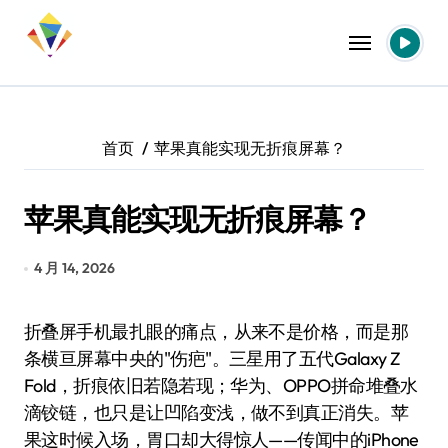
跳
转
到
内
容
首页
苹果真能实现无折痕屏幕？
苹果真能实现无折痕屏幕？
4 月 14, 2026
折叠屏手机最扎眼的痛点，从来不是价格，而是那
条横亘屏幕中央的"伤疤"。三星用了五代Galaxy Z
Fold，折痕依旧若隐若现；华为、OPPO拼命堆叠水
滴铰链，也只是让凹陷变浅，做不到真正消失。苹
果这时候入场，胃口却大得惊人——传闻中的iPhone