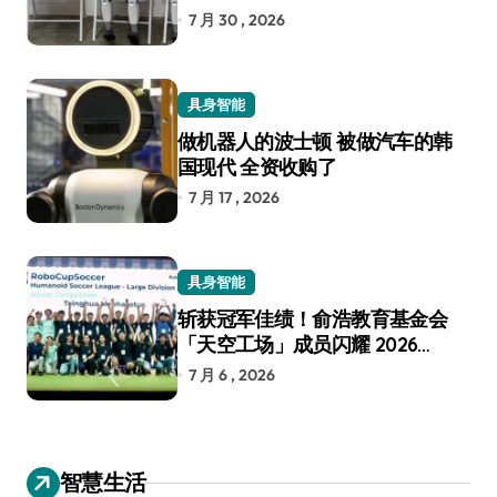
7 月 30 , 2026
具身智能
做机器人的波士顿 被做汽车的韩
国现代 全资收购了
7 月 17 , 2026
具身智能
斩获冠军佳绩！俞浩教育基金会
「天空工场」成员闪耀 2026
RoboCup 机器人世界杯
7 月 6 , 2026
智慧生活