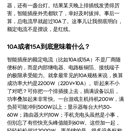
器，还有一盏台灯。结果某天晚上排插线发烫得厉
害，智能插座外壳都软了，幸好及时拔掉。事后一
算，总电流早就超过10A了。这事儿让我彻底明白，
额定电流不是摆设，是红线。
10A或者15A到底意味着什么？
智能插座的额定电流（比如10A或15A）不是厂商随
便标的，而是内部继电器、电路板铜箔、接线端子
的极限承受能力。就拿最常见的10A规格来说，换算
成功率大约是2200W（220V×10A）。听起来不小
了对吧？可你把一个排插接上去，插满设备以后，
功率叠加起来非常快。一台游戏主机待机200W，满
负荷可能冲到500W以上；显示器每台大约30-
60W；路由器大约10W；手机充电头虽然是小事，
但别忘了有些快充头峰值能到60W。这些加一起，
轻轻松松超过2000W。更关键的是，很多设备标称