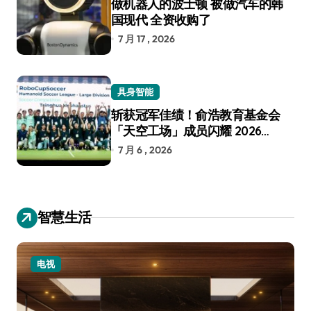
做机器人的波士顿 被做汽车的韩
国现代 全资收购了
7 月 17 , 2026
具身智能
斩获冠军佳绩！俞浩教育基金会
「天空工场」成员闪耀 2026
RoboCup 机器人世界杯
7 月 6 , 2026
智慧生活
电视