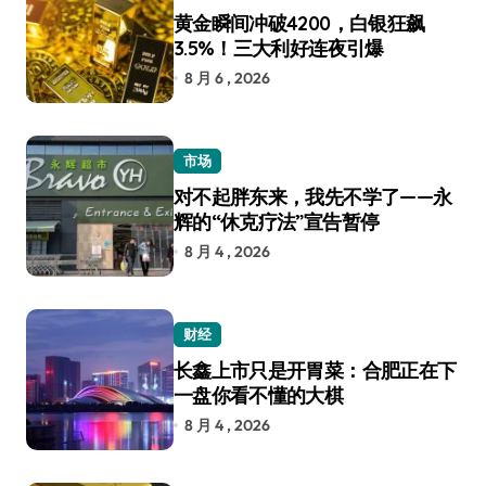
黄金瞬间冲破4200，白银狂飙
3.5%！三大利好连夜引爆
8 月 6 , 2026
市场
对不起胖东来，我先不学了——永
辉的“休克疗法”宣告暂停
8 月 4 , 2026
财经
长鑫上市只是开胃菜：合肥正在下
一盘你看不懂的大棋
8 月 4 , 2026