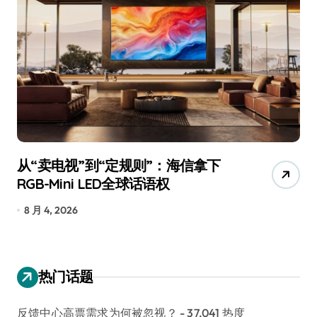
从“卖电视”到“定规则”：海信拿下
追
RGB-Mini LED全球话语权
已
8 月 4, 2026
7
热门话题
反馈中心高票需求为何被忽视？
- 37,041 热度