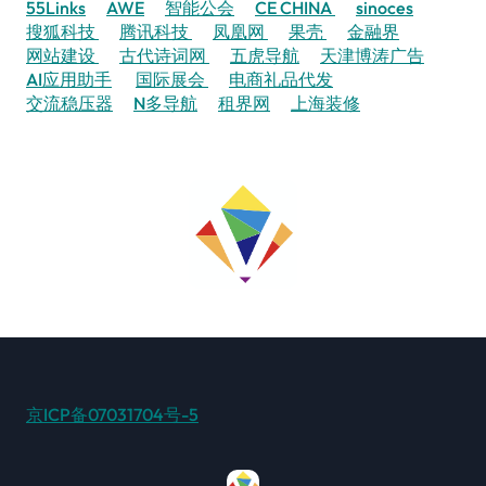
55Links
AWE
智能公会
CE CHINA
sinoces
搜狐科技
腾讯科技
凤凰网
果壳
金融界
网站建设
古代诗词网
五虎导航
天津博涛广告
AI应用助手
国际展会
电商礼品代发
交流稳压器
N多导航
租界网
上海装修
京ICP备07031704号-5