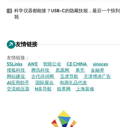
科学仪器都能接？USB-C的隐藏技能，最后一个惊到
我
友情链接
友情链接：
55Links
AWE
智能公会
CE CHINA
sinoces
搜狐科技
腾讯科技
凤凰网
果壳
金融界
网站建设
古代诗词网
五虎导航
天津博涛广告
AI应用助手
国际展会
电商礼品代发
交流稳压器
N多导航
租界网
上海装修