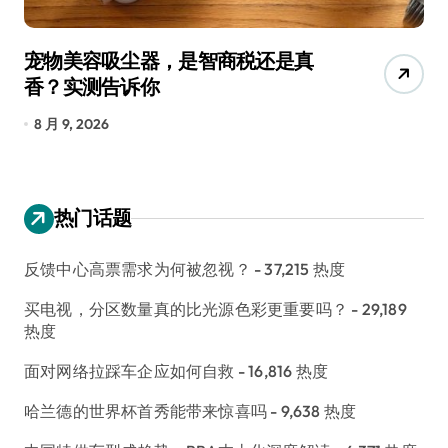
宠物美容吸尘器，是智商税还是真
三
香？实测告诉你
低
8 月 9, 2026
8
热门话题
反馈中心高票需求为何被忽视？
- 37,215 热度
买电视，分区数量真的比光源色彩更重要吗？
- 29,189
热度
面对网络拉踩车企应如何自救
- 16,816 热度
哈兰德的世界杯首秀能带来惊喜吗
- 9,638 热度