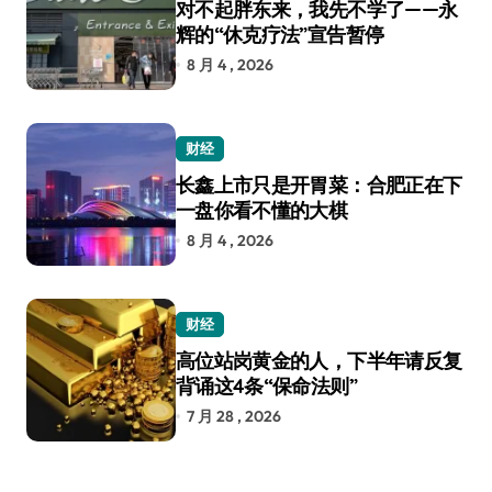
对不起胖东来，我先不学了——永
辉的“休克疗法”宣告暂停
8 月 4 , 2026
财经
长鑫上市只是开胃菜：合肥正在下
一盘你看不懂的大棋
8 月 4 , 2026
财经
高位站岗黄金的人，下半年请反复
背诵这4条“保命法则”
7 月 28 , 2026