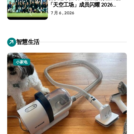
「天空工场」成员闪耀 2026
RoboCup 机器人世界杯
7 月 6 , 2026
智慧生活
小家电