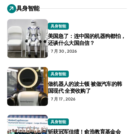
具身智能
具身智能
美国急了：连中国的机器狗都怕，
还谈什么大国自信？
7 月 30 , 2026
具身智能
做机器人的波士顿 被做汽车的韩
国现代 全资收购了
7 月 17 , 2026
具身智能
斩获冠军佳绩！俞浩教育基金会