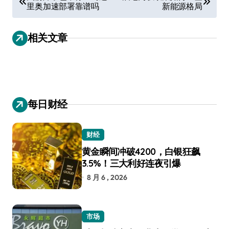
里奥加速部署靠谱吗
新能源格局
章
导
相关文章
航
每日财经
财经
黄金瞬间冲破4200，白银狂飙
3.5%！三大利好连夜引爆
8 月 6 , 2026
市场