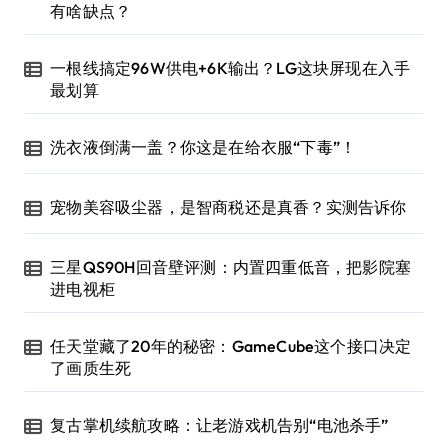
有啥缺点？
一根线搞定96W供电+6K输出？LG这块屏现在入手
最划算
洗衣液倒满一盖？你这是在给衣服“下毒”！
宠物美容吸尘器，是智商税还是真香？实测告诉你
三星QS90H回音壁评测：内置四重低音，把影院塞
进电视柜
任天堂藏了20年的秘密：GameCube这个接口决定
了画质生死
复古掌机续航攻略：让老游戏机告别“电池杀手”