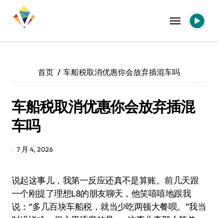
跳
转
到
内
容
首页
车船税取消优惠你会放弃插混车吗
车船税取消优惠你会放弃插混
车吗
7 月 4, 2026
说起这事儿，我第一反应还真不是算账。前几天跟
一个刚提了理想L8的朋友聊天，他笑嘻嘻地跟我
说：“多几百块车船税，就当少吃两顿大餐呗。”我当