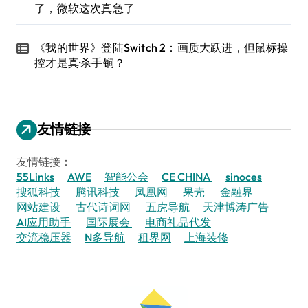
了，微软这次真急了
《我的世界》登陆Switch 2：画质大跃进，但鼠标操
控才是真·杀手锏？
友情链接
友情链接：
55Links
AWE
智能公会
CE CHINA
sinoces
搜狐科技
腾讯科技
凤凰网
果壳
金融界
网站建设
古代诗词网
五虎导航
天津博涛广告
AI应用助手
国际展会
电商礼品代发
交流稳压器
N多导航
租界网
上海装修