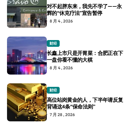
对不起胖东来，我先不学了——永
辉的“休克疗法”宣告暂停
8 月 4 , 2026
财经
长鑫上市只是开胃菜：合肥正在下
一盘你看不懂的大棋
8 月 4 , 2026
财经
高位站岗黄金的人，下半年请反复
背诵这4条“保命法则”
7 月 28 , 2026