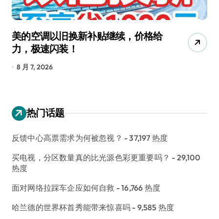
美的空调以旧换新补贴继续，价格给
追
力，极速闪装！
4
长
8 月 7, 2026
8
热门话题
反馈中心高票需求为何被忽视？
- 37,197 热度
买电视，分区数量真的比光源色彩更重要吗？
- 29,100
热度
面对网络拉踩车企应如何自救
- 16,766 热度
哈兰德的世界杯首秀能带来惊喜吗
- 9,585 热度