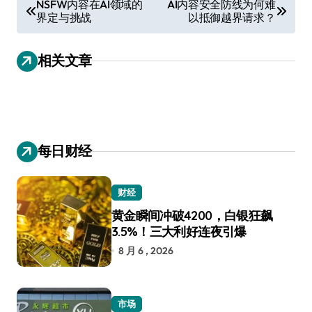
NSFW内容在AI领域的
AI内容安全防线为何难
界定与挑战
以抵御越界请求？
章
导
相关文章
航
每日财经
财经
黄金瞬间冲破4200，白银狂飙
3.5%！三大利好连夜引爆
8 月 6 , 2026
市场