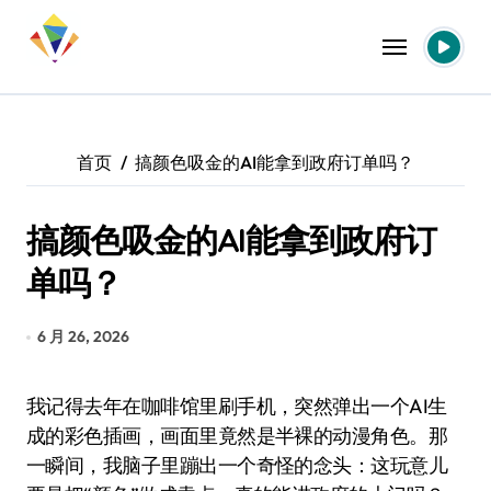
跳
转
到
内
容
首页
搞颜色吸金的AI能拿到政府订单吗？
搞颜色吸金的AI能拿到政府订
单吗？
6 月 26, 2026
我记得去年在咖啡馆里刷手机，突然弹出一个AI生
成的彩色插画，画面里竟然是半裸的动漫角色。那
一瞬间，我脑子里蹦出一个奇怪的念头：这玩意儿