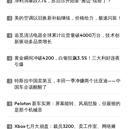
净利润暴跌7.7%，苏泊尔开始靠“擦边”续命了？
美的空调以旧换新补贴继续，价格给力，极速闪装！
追觅清洁电器全球累计出货量破4000万台，技术创
新驱动多品类增长
黄金瞬间冲破4200，白银狂飙3.5%！三大利好连夜
引爆
特斯拉中国卖第五，丰田一季净赚两个比亚迪——中
国车企该醒醒了
Peloton 新车实测：屏幕能转、风扇怼脸，但最狠的
是那个机械音
Xbox七月大崩盘：裁员3200、卖工作室、网络瘫