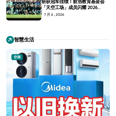
斩获冠军佳绩！俞浩教育基金会
「天空工场」成员闪耀 2026
RoboCup 机器人世界杯
7 月 6 , 2026
智慧生活
空调