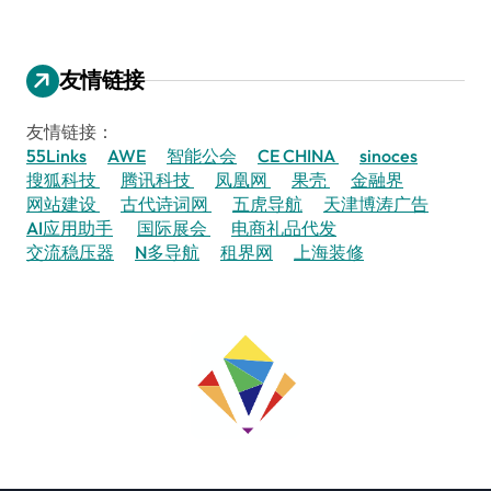
友情链接
友情链接：
55Links
AWE
智能公会
CE CHINA
sinoces
搜狐科技
腾讯科技
凤凰网
果壳
金融界
网站建设
古代诗词网
五虎导航
天津博涛广告
AI应用助手
国际展会
电商礼品代发
交流稳压器
N多导航
租界网
上海装修