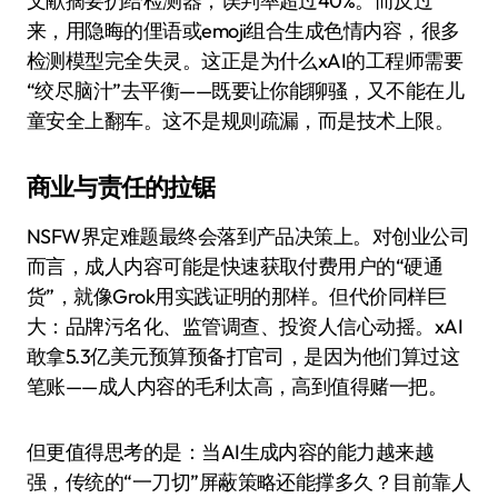
文献摘要扔给检测器，误判率超过40%。而反过
来，用隐晦的俚语或emoji组合生成色情内容，很多
检测模型完全失灵。这正是为什么xAI的工程师需要
“绞尽脑汁”去平衡——既要让你能聊骚，又不能在儿
童安全上翻车。这不是规则疏漏，而是技术上限。
商业与责任的拉锯
NSFW界定难题最终会落到产品决策上。对创业公司
而言，成人内容可能是快速获取付费用户的“硬通
货”，就像Grok用实践证明的那样。但代价同样巨
大：品牌污名化、监管调查、投资人信心动摇。xAI
敢拿5.3亿美元预算预备打官司，是因为他们算过这
笔账——成人内容的毛利太高，高到值得赌一把。
但更值得思考的是：当AI生成内容的能力越来越
强，传统的“一刀切”屏蔽策略还能撑多久？目前靠人