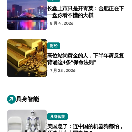
长鑫上市只是开胃菜：合肥正在下
一盘你看不懂的大棋
8 月 4 , 2026
财经
高位站岗黄金的人，下半年请反复
背诵这4条“保命法则”
7 月 28 , 2026
具身智能
具身智能
美国急了：连中国的机器狗都怕，