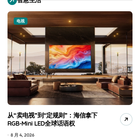
电视
从“卖电视”到“定规则”：海信拿下
追
RGB-Mini LED全球话语权
已
8 月 4, 2026
7