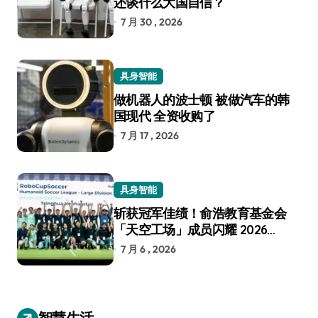
还谈什么大国自信？
7 月 30 , 2026
具身智能
做机器人的波士顿 被做汽车的韩
国现代 全资收购了
7 月 17 , 2026
具身智能
斩获冠军佳绩！俞浩教育基金会
「天空工场」成员闪耀 2026
RoboCup 机器人世界杯
7 月 6 , 2026
智慧生活