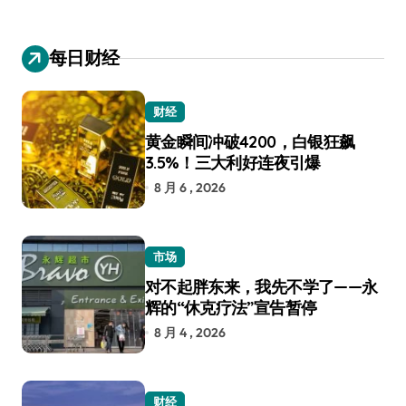
每日财经
财经
黄金瞬间冲破4200，白银狂飙
3.5%！三大利好连夜引爆
8 月 6 , 2026
市场
对不起胖东来，我先不学了——永
辉的“休克疗法”宣告暂停
8 月 4 , 2026
财经