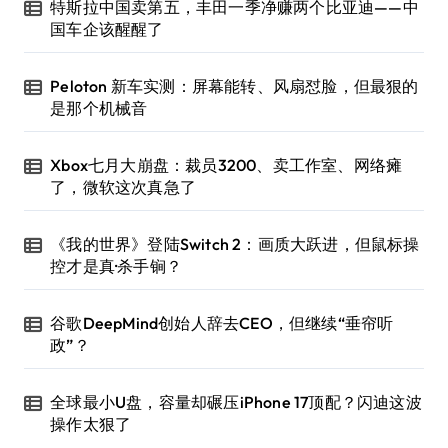
特斯拉中国卖第五，丰田一季净赚两个比亚迪——中
国车企该醒醒了
Peloton 新车实测：屏幕能转、风扇怼脸，但最狠的
是那个机械音
Xbox七月大崩盘：裁员3200、卖工作室、网络瘫
了，微软这次真急了
《我的世界》登陆Switch 2：画质大跃进，但鼠标操
控才是真·杀手锏？
谷歌DeepMind创始人辞去CEO，但继续“垂帘听
政”？
全球最小U盘，容量却碾压iPhone 17顶配？闪迪这波
操作太狠了