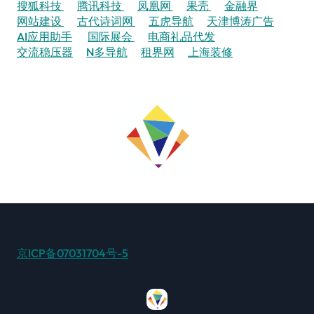
搜狐科技
腾讯科技
凤凰网
果壳
金融界
网站建设
古代诗词网
五虎导航
天津博涛广告
AI应用助手
国际展会
电商礼品代发
交流稳压器
N多导航
租界网
上海装修
京ICP备07031704号-5