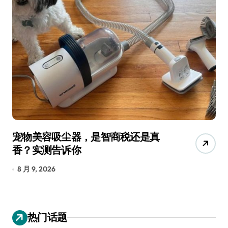
宠物美容吸尘器，是智商税还是真
三
香？实测告诉你
低
8 月 9, 2026
8
热门话题