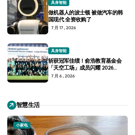
具身智能
做机器人的波士顿 被做汽车的韩
国现代 全资收购了
7 月 17 , 2026
具身智能
斩获冠军佳绩！俞浩教育基金会
「天空工场」成员闪耀 2026
RoboCup 机器人世界杯
7 月 6 , 2026
智慧生活
小家电