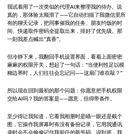
我试着用了一次类似的代理AI来整理我的待办。说
真的，那体验太顺滑了——它自动扫描了我微信里所
有的聊天记录，把同事催我的任务、朋友约饭的时
间、快递取件密码全提取出来，排好了优先级。那
一刻我差点喊出“真香”。
但冷静下来，我翻回手机设置界面，看着上面密密
麻麻的权限开关，想起了一句话：“当便利性足以模
糊边界时，人们往往会忘记问——这扇门谁在敲？”
所以现在回到最初的那个问题：你愿意把手机权限
交给AI吗？我的答案是——愿意，但得带条件。
至少得让我知道，它看我相册时是瞄一眼还是截个
图，它操作我屏幕时有没有备份记录，它用我通讯
录时会不会偷偷记住我前任的新号码。说到底，我