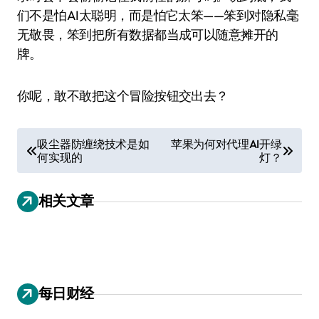
们不是怕AI太聪明，而是怕它太笨——笨到对隐私毫
无敬畏，笨到把所有数据都当成可以随意摊开的
牌。
你呢，敢不敢把这个冒险按钮交出去？
文
吸尘器防缠绕技术是如
苹果为何对代理AI开绿
何实现的
灯？
章
导
相关文章
航
每日财经