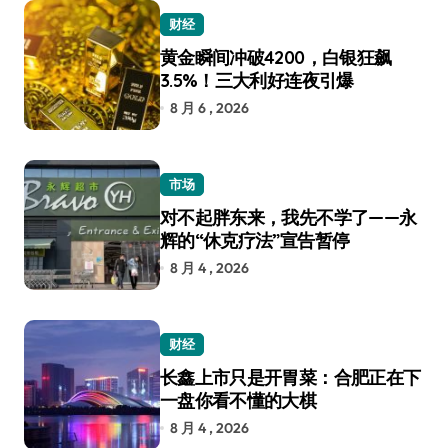
财经
黄金瞬间冲破4200，白银狂飙
3.5%！三大利好连夜引爆
8 月 6 , 2026
市场
对不起胖东来，我先不学了——永
辉的“休克疗法”宣告暂停
8 月 4 , 2026
财经
长鑫上市只是开胃菜：合肥正在下
一盘你看不懂的大棋
8 月 4 , 2026