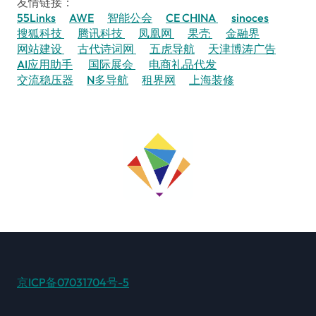
友情链接：
55Links
AWE
智能公会
CE CHINA
sinoces
搜狐科技
腾讯科技
凤凰网
果壳
金融界
网站建设
古代诗词网
五虎导航
天津博涛广告
AI应用助手
国际展会
电商礼品代发
交流稳压器
N多导航
租界网
上海装修
京ICP备07031704号-5