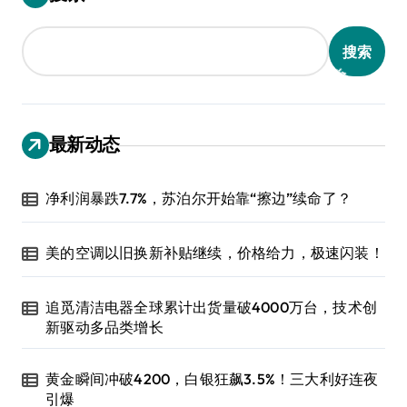
搜索
最新动态
净利润暴跌7.7%，苏泊尔开始靠“擦边”续命了？
美的空调以旧换新补贴继续，价格给力，极速闪装！
追觅清洁电器全球累计出货量破4000万台，技术创
新驱动多品类增长
黄金瞬间冲破4200，白银狂飙3.5%！三大利好连夜
引爆