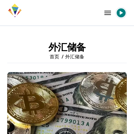
跳
转
到
内
容
外汇储备
首页
外汇储备