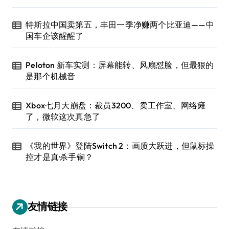
特斯拉中国卖第五，丰田一季净赚两个比亚迪——中
国车企该醒醒了
Peloton 新车实测：屏幕能转、风扇怼脸，但最狠的
是那个机械音
Xbox七月大崩盘：裁员3200、卖工作室、网络瘫
了，微软这次真急了
《我的世界》登陆Switch 2：画质大跃进，但鼠标操
控才是真·杀手锏？
友情链接