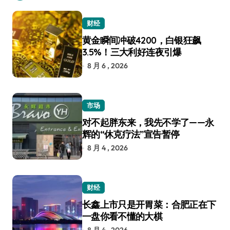
财经
黄金瞬间冲破4200，白银狂飙
3.5%！三大利好连夜引爆
8 月 6 , 2026
市场
对不起胖东来，我先不学了——永
辉的“休克疗法”宣告暂停
8 月 4 , 2026
财经
长鑫上市只是开胃菜：合肥正在下
一盘你看不懂的大棋