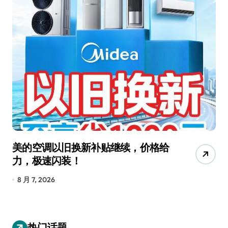
美的空调以旧换新补贴继续，价格给
追
力，极速闪装！
4
长
8 月 7, 2026
8
热门话题