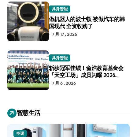
具身智能
做机器人的波士顿 被做汽车的韩
国现代 全资收购了
7 月 17 , 2026
具身智能
斩获冠军佳绩！俞浩教育基金会
「天空工场」成员闪耀 2026
RoboCup 机器人世界杯
7 月 6 , 2026
智慧生活
空调