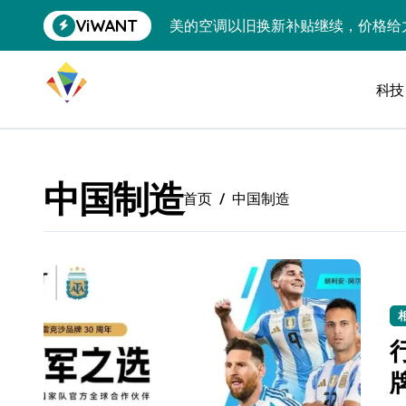
跳
ViWANT
美的空调以旧换新补贴继续，价格给
转
到
追觅清洁电器全球累计出货量破400
内
容
科技
黄金瞬间冲破4200，白银狂飙3.5
特斯拉中国卖第五，丰田一季净赚两
Peloton 新车实测：屏幕能转、
中国制造
首页
中国制造
Xbox七月大崩盘：裁员3200、
《我的世界》登陆Switch 2：画质
谷歌DeepMind创始人辞去CEO，但
全球最小U盘，容量却碾压iPhone 
400层堆叠、性能翻倍 三星把最新存
召回X9、合作大众遇冷、高端梦碎：