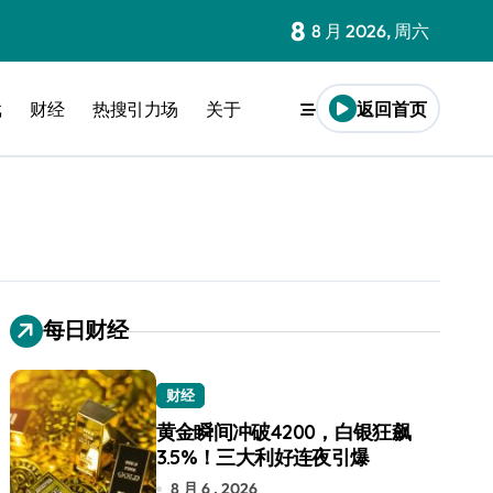
8
8 月 2026, 周六
戏
财经
热搜引力场
关于
返回首页
每日财经
财经
黄金瞬间冲破4200，白银狂飙
3.5%！三大利好连夜引爆
8 月 6 , 2026