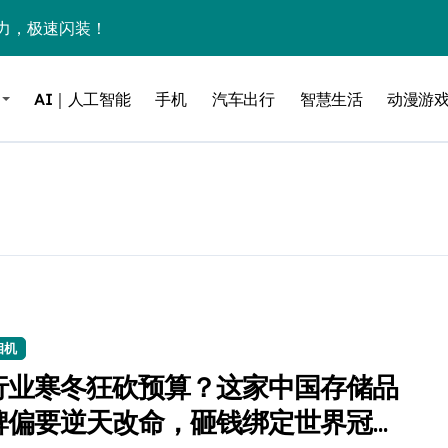
力，极速闪装！
0万台，技术创新驱动多品类增长
AI｜人工智能
手机
汽车出行
智慧生活
动漫游
%！三大利好连夜引爆
个比亚迪——中国车企该醒醒了
风扇怼脸，但最狠的是那个机械音
卖工作室、网络瘫了，微软这次真急了
大跃进，但鼠标操控才是真·杀手锏？
继续“垂帘听政”？
17顶配？闪迪这波操作太狠了
相机
行业寒冬狂砍预算？这家中国存储品
储技术给了AI
牌偏要逆天改命，砸钱绑定世界冠
小鹏的“多事之夏”