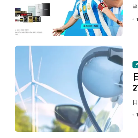
比Model 3便宜？不，比Model 3有
550亿美金！沙特把EA买了，但背了
Xbox 25岁生日送壁纸送徽章，就
别再用汽车USB给MacBook充电了
花钱买宝马，启动先看蜘蛛侠？”车
Windows 11家庭版和专业版，选
你的U盘格式对了吗？详解exFAT和N
维修店最怕的“作死”操作：把手机塞
轻到忽略不计 大疆Mini 2S内录实
从“卖电视”到“定规则”：海信拿下RGB-
对不起胖东来，我先不学了——永辉的