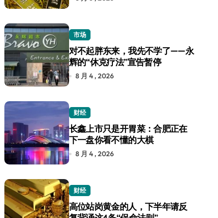
市场
对不起胖东来，我先不学了——永
辉的“休克疗法”宣告暂停
8 月 4 , 2026
财经
长鑫上市只是开胃菜：合肥正在
下一盘你看不懂的大棋
8 月 4 , 2026
财经
高位站岗黄金的人，下半年请反
复背诵这4条“保命法则”