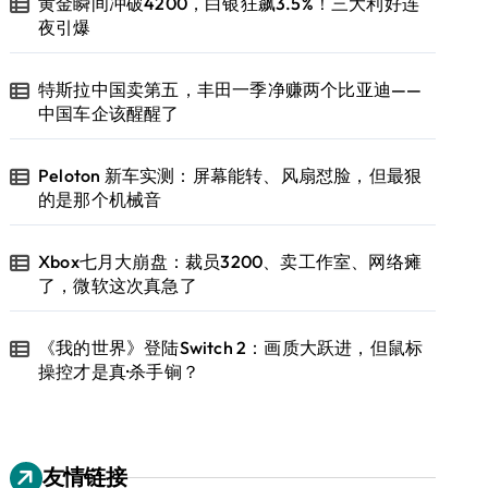
黄金瞬间冲破4200，白银狂飙3.5%！三大利好连
夜引爆
特斯拉中国卖第五，丰田一季净赚两个比亚迪——
中国车企该醒醒了
Peloton 新车实测：屏幕能转、风扇怼脸，但最狠
的是那个机械音
Xbox七月大崩盘：裁员3200、卖工作室、网络瘫
了，微软这次真急了
《我的世界》登陆Switch 2：画质大跃进，但鼠标
操控才是真·杀手锏？
友情链接