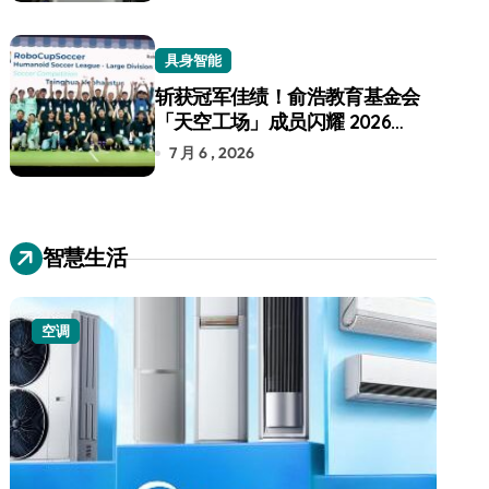
具身智能
斩获冠军佳绩！俞浩教育基金会
「天空工场」成员闪耀 2026
RoboCup 机器人世界杯
7 月 6 , 2026
智慧生活
空调