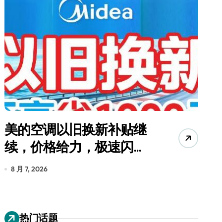
美的空调以旧换新补贴继
续，价格给力，极速闪
货
装！
8 月 7, 2026
8
热门话题