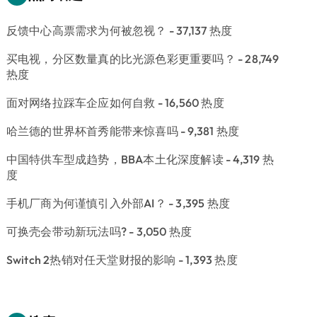
反馈中心高票需求为何被忽视？
- 37,137 热度
买电视，分区数量真的比光源色彩更重要吗？
- 28,749
热度
面对网络拉踩车企应如何自救
- 16,560 热度
哈兰德的世界杯首秀能带来惊喜吗
- 9,381 热度
中国特供车型成趋势，BBA本土化深度解读
- 4,319 热
度
手机厂商为何谨慎引入外部AI？
- 3,395 热度
可换壳会带动新玩法吗?
- 3,050 热度
Switch 2热销对任天堂财报的影响
- 1,393 热度