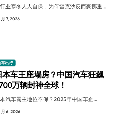
军！
当行业寒冬人人自保，为何雷克沙反而豪掷重…
面儿——试驾雷克萨斯ES 500e
200亿的债
1 月 7, 2026
是不送主机，你领不领？
！老司机教你3招真·快充
主怒了：车内不是广告屏！
汽车出行
错真的会后悔吗？
日本车王座塌房？中国汽车狂飙
TFS的终极对决
2700万辆封神全球！
冰箱，你中招了吗？
日本汽车霸主地位不保？2025年中国车企…
测，值不值得冲？
1 月 6, 2026
Mini LED全球话语权
“休克疗法”宣告暂停