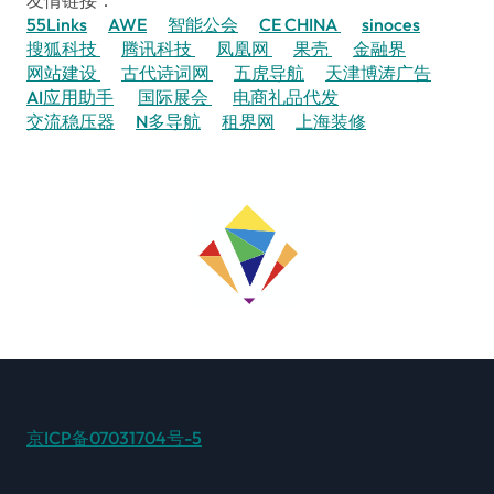
友情链接：
55Links
AWE
智能公会
CE CHINA
sinoces
搜狐科技
腾讯科技
凤凰网
果壳
金融界
网站建设
古代诗词网
五虎导航
天津博涛广告
AI应用助手
国际展会
电商礼品代发
交流稳压器
N多导航
租界网
上海装修
京ICP备07031704号-5