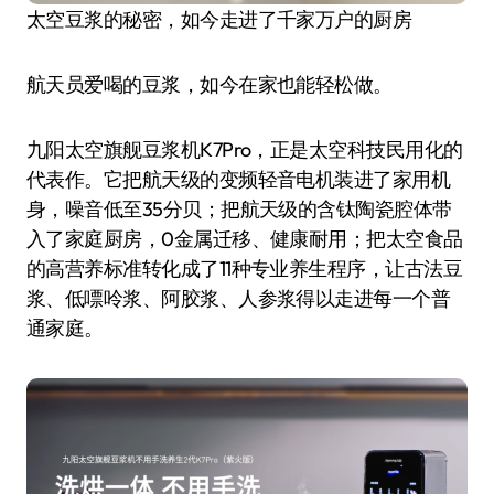
太空豆浆的秘密，如今走进了千家万户的厨房
航天员爱喝的豆浆，如今在家也能轻松做。
九阳太空旗舰豆浆机K7Pro，正是太空科技民用化的
代表作。它把航天级的变频轻音电机装进了家用机
身，噪音低至35分贝；把航天级的含钛陶瓷腔体带
入了家庭厨房，0金属迁移、健康耐用；把太空食品
的高营养标准转化成了11种专业养生程序，让古法豆
浆、低嘌呤浆、阿胶浆、人参浆得以走进每一个普
通家庭。