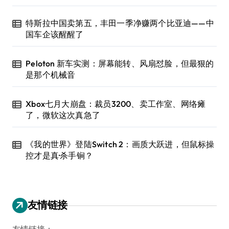
特斯拉中国卖第五，丰田一季净赚两个比亚迪——中
国车企该醒醒了
Peloton 新车实测：屏幕能转、风扇怼脸，但最狠的
是那个机械音
Xbox七月大崩盘：裁员3200、卖工作室、网络瘫
了，微软这次真急了
《我的世界》登陆Switch 2：画质大跃进，但鼠标操
控才是真·杀手锏？
友情链接