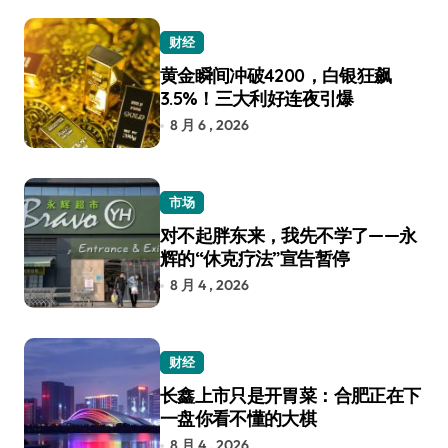
财经
黄金瞬间冲破4200，白银狂飙
3.5%！三大利好连夜引爆
8 月 6 , 2026
市场
对不起胖东来，我先不学了——永
辉的“休克疗法”宣告暂停
8 月 4 , 2026
财经
长鑫上市只是开胃菜：合肥正在下
一盘你看不懂的大棋
8 月 4 , 2026