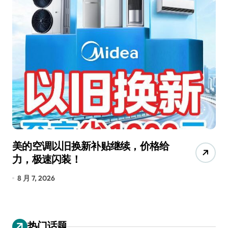
美的空调以旧换新补贴继续，价格给
追
力，极速闪装！
4
长
8 月 7, 2026
8
热门话题