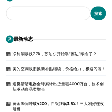
搜索
最新动态
净利润暴跌7.7%，苏泊尔开始靠“擦边”续命了？
美的空调以旧换新补贴继续，价格给力，极速闪装！
追觅清洁电器全球累计出货量破4000万台，技术创
新驱动多品类增长
黄金瞬间冲破4200，白银狂飙3.5%！三大利好连夜
引爆