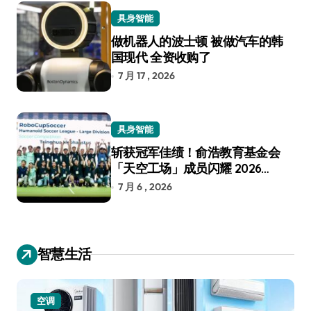
具身智能
做机器人的波士顿 被做汽车的韩
国现代 全资收购了
7 月 17 , 2026
具身智能
斩获冠军佳绩！俞浩教育基金会
「天空工场」成员闪耀 2026
RoboCup 机器人世界杯
7 月 6 , 2026
智慧生活
空调