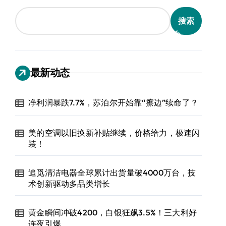
搜索
最新动态
净利润暴跌7.7%，苏泊尔开始靠“擦边”续命了？
美的空调以旧换新补贴继续，价格给力，极速闪
装！
追觅清洁电器全球累计出货量破4000万台，技
术创新驱动多品类增长
黄金瞬间冲破4200，白银狂飙3.5%！三大利好
连夜引爆