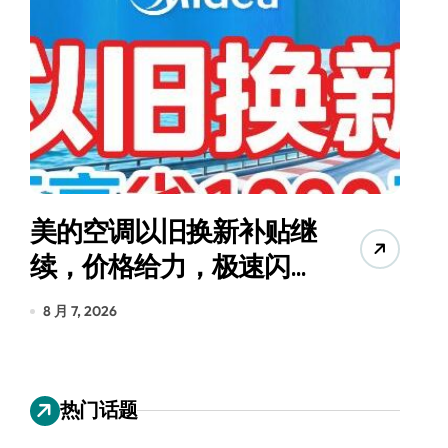
美的空调以旧换新补贴继
续，价格给力，极速闪
货
装！
8 月 7, 2026
8
热门话题