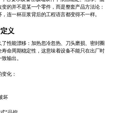
面儿——试驾雷克萨斯ES 500e
改变的并不是某一个零件，而是整套产品方法论：
环，连一杯豆浆背后的工程语言都变得不一样。
200亿的债
是不送主机，你领不领？
”定义
！老司机教你3招真·快充
久了性能漂移：加热忽冷忽热、刀头磨损、密封圈
主怒了：车内不是广告屏！
全寿命周期稳定性，这意味着设备不能只在出厂时
错真的会后悔吗？
一致输出。
TFS的终极对决
的变化：
冰箱，你中招了吗？
测，值不值得冲？
Mini LED全球话语权
破坏
“休克疗法”宣告暂停
式”品控