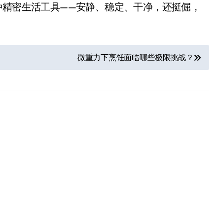
种精密生活工具——安静、稳定、干净，还挺倔，
微重力下烹饪面临哪些极限挑战？
净利润暴跌7.7%，苏泊尔
开始靠“擦边”续命了？
8 月 7, 2026