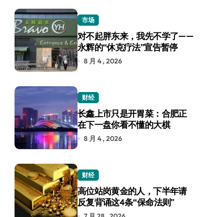
市场
对不起胖东来，我先不学了——
永辉的“休克疗法”宣告暂停
8 月 4 , 2026
财经
长鑫上市只是开胃菜：合肥正
在下一盘你看不懂的大棋
8 月 4 , 2026
财经
高位站岗黄金的人，下半年请
反复背诵这4条“保命法则”
7 月 28 , 2026