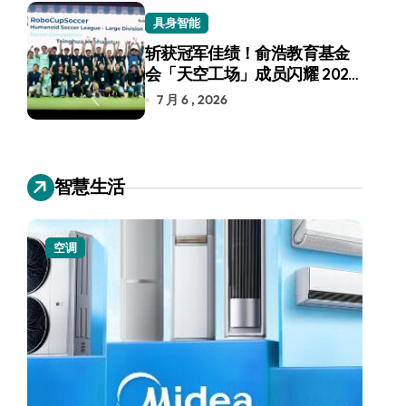
具身智能
斩获冠军佳绩！俞浩教育基金
会「天空工场」成员闪耀 2026
RoboCup 机器人世界杯
7 月 6 , 2026
智慧生活
空调