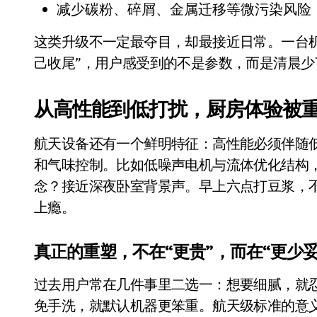
减少碳粉、碎屑、金属迁移等微污染风险
这类升级不一定最夺目，却最接近日常。一台机
己收尾”，用户感受到的不是参数，而是清晨少
从高性能到低打扰，厨房体验被
航天设备还有一个鲜明特征：高性能必须伴随
和气味控制。比如低噪声电机与流体优化结构，
念？接近深夜卧室背景声。早上六点打豆浆，
小家电
上瘾。
真正的重塑，不在“更贵”，而在“更少妥
过去用户常在几件事里二选一：想要细腻，就
免手洗，就默认机器更笨重。航天级标准的意