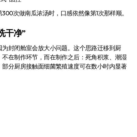
开箱”，一边探测射线一边光伏发电
300次做南瓜浓汤时，口感依然像第1次那样顺。
准版逼近4800
盘你看不懂的大棋
洗干净”
就做错了
因为封闭舱室会放大小问题。这个思路迁移到厨
GBA SP，情怀拉满
，不在制作环节，而在制作之后：死角积浆、潮湿
盘党也能“以盘换数”了？
，部分厨房接触面细菌繁殖速度可在数小时内显著
避坑+种草
边”续命了？