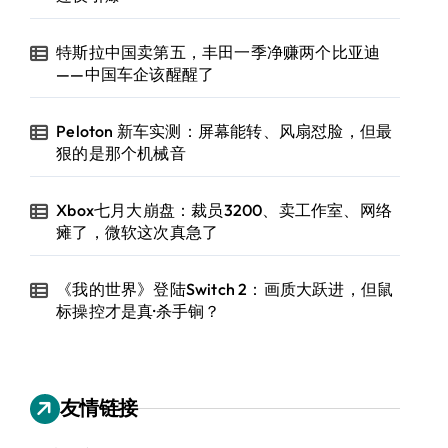
特斯拉中国卖第五，丰田一季净赚两个比亚迪
——中国车企该醒醒了
Peloton 新车实测：屏幕能转、风扇怼脸，但最
狠的是那个机械音
Xbox七月大崩盘：裁员3200、卖工作室、网络
瘫了，微软这次真急了
《我的世界》登陆Switch 2：画质大跃进，但鼠
标操控才是真·杀手锏？
友情链接