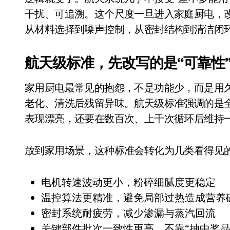
比Model 3便宜？不，比Model 3有
干扰、可追溯。这个尺度一旦进入家庭厨电，
从材料选择到噪声控制，从密封结构到清洁闭
550亿美金！沙特把EA买了，但背了
Xbox 25岁生日送壁纸送徽章，就
航天级标准，先改写的是“可靠性
别再用汽车USB给MacBook充电了
家用厨电最常见的抱怨，不是功能少，而是用
花钱买宝马，启动先看蜘蛛侠？”车
老化、清洗后残留异味。航天级标准强调的是
Windows 11家庭版和专业版，选
表现漂亮，还要在数百次、上千次循环后维持
你的U盘格式对了吗？详解exFAT和N
放到家用场景，这种标准会转化为几类看得见
维修店最怕的“作死”操作：把手机塞
轻到忽略不计 大疆Mini 2S内录实
电机转速波动更小，粉碎细腻度更稳定
从“卖电视”到“定规则”：海信拿下RGB-
温控算法更精准，避免局部过热造成营养
密封系统耐疲劳，减少渗漏与蒸汽回流
对不起胖东来，我先不学了——永辉的
关键部件批次一致性更高，不靠“抽中奖品