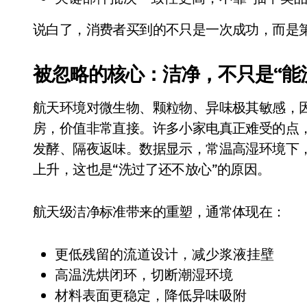
国际首次！中国钙钛矿探测器太空“
说白了，消费者买到的不只是一次成功，而是第
小米涨价！K90跳上3099，小米17标
长鑫上市只是开胃菜：合肥正在下一
被忽略的核心：洁净，不只是“能
耳机低音像白开水？90%的人第一步
航天环境对微生物、颗粒物、异味极其敏感，
复古玩家狂喜：Anbernic第三次复刻
房，价值非常直接。许多小家电真正难受的点
Xbox 360 游戏终于要登 PC，光
发酵、隔夜返味。数据显示，常温高湿环境下
上升，这也是“洗过了还不放心”的原因。
AirTag 新版到底香不香？一篇帮你
净利润暴跌7.7%，苏泊尔开始靠“擦
航天级洁净标准带来的重塑，通常体现在：
更低残留的流道设计，减少浆液挂壁
高温洗烘闭环，切断潮湿环境
材料表面更稳定，降低异味吸附