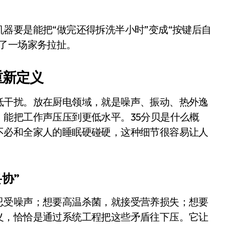
器要是能把“做完还得拆洗半小时”变成“按键后自
了一场家务拉扯。
重新定义
低干扰。放在厨电领域，就是噪声、振动、热外逸
能把工作声压压到更低水平。35分贝是什么概
不必和全家人的睡眠硬碰硬，这种细节很容易让人
小家电
协”
忍受噪声；想要高温杀菌，就接受营养损失；想要
义，恰恰是通过系统工程把这些矛盾往下压。它让