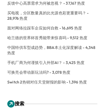
反馈中心高票需求为何被忽视？
- 37,167 热度
买电视，分区数量真的比光源色彩更重要吗？
-
28,976 热度
面对网络拉踩车企应如何自救
- 16,695 热度
哈兰德的世界杯首秀能带来惊喜吗
- 9,512 热度
中国特供车型成趋势，BBA本土化深度解读
- 4,348
热度
手机厂商为何谨慎引入外部AI？
- 3,425 热度
可换壳会带动新玩法吗?
- 3,078 热度
Switch 2热销对任天堂财报的影响
- 1,396 热度
搜索