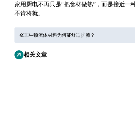
家用厨电不再只是“把食材做熟”，而是接近一
不肯将就。
文
非牛顿流体材料为何能舒适护膝？
章
相关文章
导
航
追觅、石头科技注意：你
们的扫地机已被美国认定
为“战略武器”
7 月 30, 2026