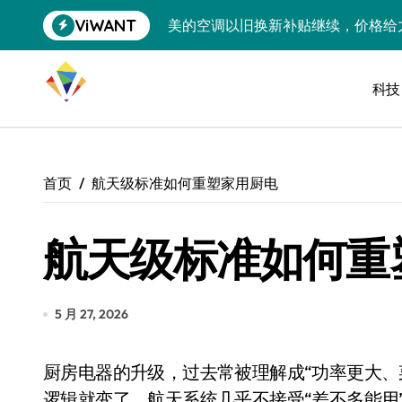
跳
ViWANT
美的空调以旧换新补贴继续，价格给
转
到
追觅清洁电器全球累计出货量破400
内
容
科技
黄金瞬间冲破4200，白银狂飙3.5
特斯拉中国卖第五，丰田一季净赚两
Peloton 新车实测：屏幕能转、
首页
航天级标准如何重塑家用厨电
Xbox七月大崩盘：裁员3200、
航天级标准如何重
《我的世界》登陆Switch 2：画质
谷歌DeepMind创始人辞去CEO，但
全球最小U盘，容量却碾压iPhone 
5 月 27, 2026
400层堆叠、性能翻倍 三星把最新存
厨房电器的升级，过去常被理解成“功率更大、菜单更多、颜值更高”。但把标准线抬到航天级，
召回X9、合作大众遇冷、高端梦碎：
逻辑就变了。航天系统几乎不接受“差不多能用