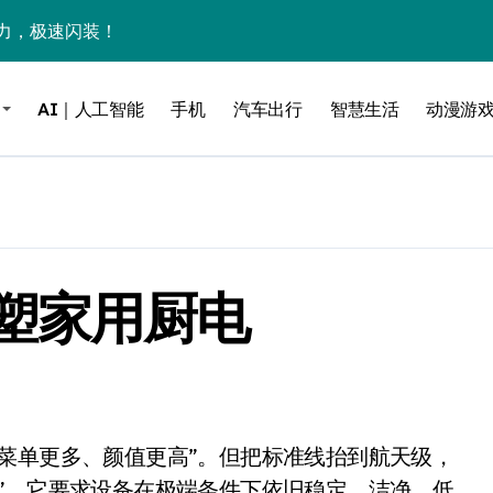
力，极速闪装！
0万台，技术创新驱动多品类增长
AI｜人工智能
手机
汽车出行
智慧生活
动漫游
%！三大利好连夜引爆
个比亚迪——中国车企该醒醒了
风扇怼脸，但最狠的是那个机械音
卖工作室、网络瘫了，微软这次真急了
塑家用厨电
大跃进，但鼠标操控才是真·杀手锏？
继续“垂帘听政”？
17顶配？闪迪这波操作太狠了
储技术给了AI
小鹏的“多事之夏”
”，它要求设备在极端条件下依旧稳定、洁净、低