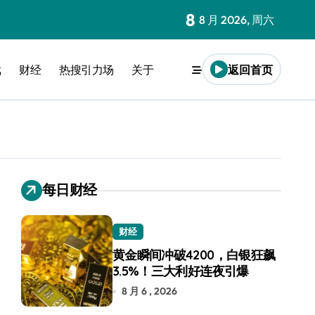
8
8 月 2026, 周六
戏
财经
热搜引力场
关于
返回首页
每日财经
财经
黄金瞬间冲破4200，白银狂飙
3.5%！三大利好连夜引爆
8 月 6 , 2026