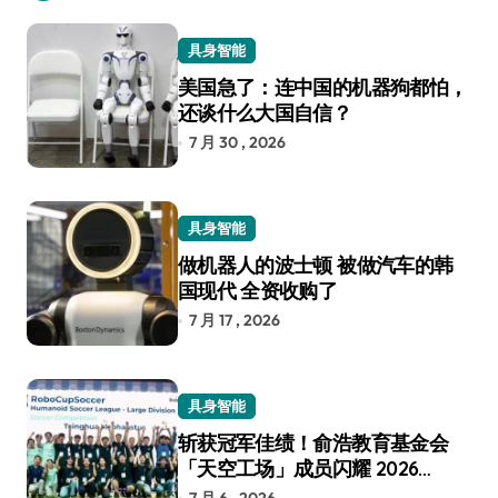
具身智能
美国急了：连中国的机器狗都怕，
还谈什么大国自信？
7 月 30 , 2026
具身智能
做机器人的波士顿 被做汽车的韩
国现代 全资收购了
7 月 17 , 2026
具身智能
斩获冠军佳绩！俞浩教育基金会
「天空工场」成员闪耀 2026
RoboCup 机器人世界杯