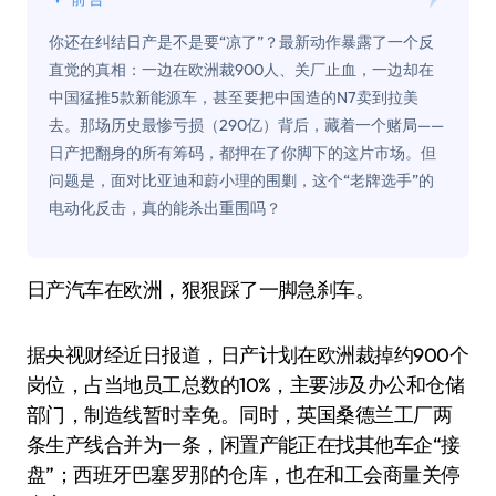
你还在纠结日产是不是要“凉了”？最新动作暴露了一个反
直觉的真相：一边在欧洲裁900人、关厂止血，一边却在
中国猛推5款新能源车，甚至要把中国造的N7卖到拉美
去。那场历史最惨亏损（290亿）背后，藏着一个赌局——
日产把翻身的所有筹码，都押在了你脚下的这片市场。但
问题是，面对比亚迪和蔚小理的围剿，这个“老牌选手”的
电动化反击，真的能杀出重围吗？
日产汽车在欧洲，狠狠踩了一脚急刹车。
据央视财经近日报道，日产计划在欧洲裁掉约900个
岗位，占当地员工总数的10%，主要涉及办公和仓储
部门，制造线暂时幸免。同时，英国桑德兰工厂两
条生产线合并为一条，闲置产能正在找其他车企“接
盘”；西班牙巴塞罗那的仓库，也在和工会商量关停