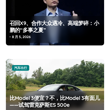
召回X9、合作大众遇冷、高端梦碎：小
鹏的“多事之夏”
8 月 5, 2026
汽车出行
比Model 3便宜？不，比Model 3有面儿
——试驾雷克萨斯ES 500e