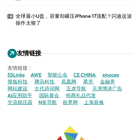
全球最小U盘，容量却碾压iPhone 17顶配？闪迪这波
操作太狠了
友情链接
友情链接：
55Links
AWE
智能公会
CE CHINA
sinoces
搜狐科技
腾讯科技
凤凰网
果壳
金融界
网站建设
古代诗词网
五虎导航
天津博涛广告
AI应用助手
国际展会
电商礼品代发
交流稳压器
N多导航
租界网
上海装修