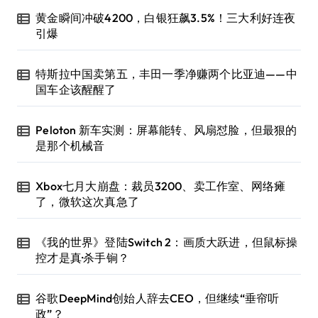
黄金瞬间冲破4200，白银狂飙3.5%！三大利好连夜
引爆
特斯拉中国卖第五，丰田一季净赚两个比亚迪——中
国车企该醒醒了
Peloton 新车实测：屏幕能转、风扇怼脸，但最狠的
是那个机械音
Xbox七月大崩盘：裁员3200、卖工作室、网络瘫
了，微软这次真急了
《我的世界》登陆Switch 2：画质大跃进，但鼠标操
控才是真·杀手锏？
谷歌DeepMind创始人辞去CEO，但继续“垂帘听
政”？