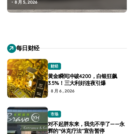
8 月 5, 2026
每日财经
财经
黄金瞬间冲破4200，白银狂飙
3.5%！三大利好连夜引爆
8 月 6 , 2026
市场
对不起胖东来，我先不学了——永
辉的“休克疗法”宣告暂停