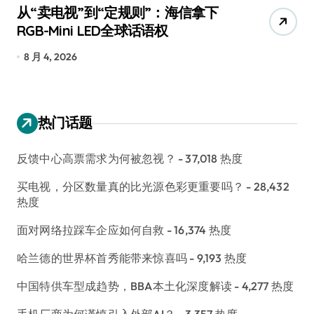
从“卖电视”到“定规则”：海信拿下
追
RGB-Mini LED全球话语权
已
8 月 4, 2026
7
热门话题
反馈中心高票需求为何被忽视？
- 37,018 热度
买电视，分区数量真的比光源色彩更重要吗？
- 28,432
热度
面对网络拉踩车企应如何自救
- 16,374 热度
哈兰德的世界杯首秀能带来惊喜吗
- 9,193 热度
中国特供车型成趋势，BBA本土化深度解读
- 4,277 热度