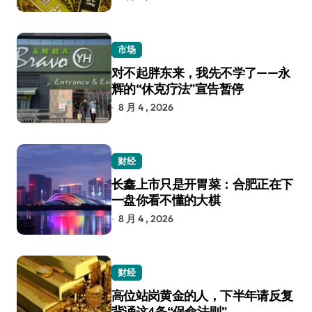
市场
对不起胖东来，我先不学了——永
辉的“休克疗法”宣告暂停
8 月 4 , 2026
财经
长鑫上市只是开胃菜：合肥正在下
一盘你看不懂的大棋
8 月 4 , 2026
财经
高位站岗黄金的人，下半年请反复
背诵这4条“保命法则”