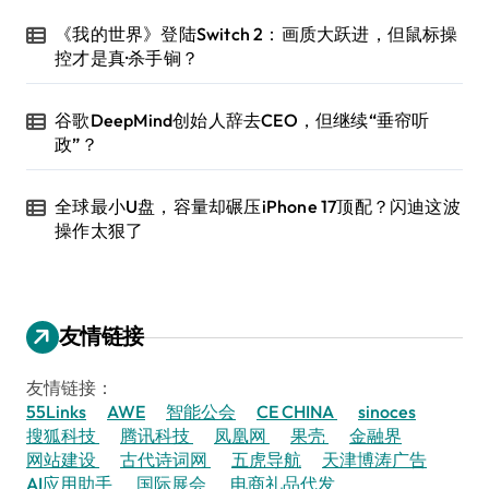
《我的世界》登陆Switch 2：画质大跃进，但鼠标操
控才是真·杀手锏？
谷歌DeepMind创始人辞去CEO，但继续“垂帘听
政”？
全球最小U盘，容量却碾压iPhone 17顶配？闪迪这波
操作太狠了
友情链接
友情链接：
55Links
AWE
智能公会
CE CHINA
sinoces
搜狐科技
腾讯科技
凤凰网
果壳
金融界
网站建设
古代诗词网
五虎导航
天津博涛广告
AI应用助手
国际展会
电商礼品代发