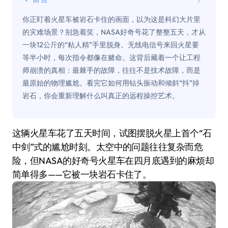
你正盯着火星车被岩石卡住的画面，以为这是科幻大片里
的灾难场景？别急着笑，NASA好奇号花了整整五天，才从
一块12公斤的“粘人精”手里脱身。无线电信号来回火星要
等半小时，每次指令都像在赌命。这背后藏着一个让工程
师崩溃的真相：最棘手的故障，往往不是技术故障，而是
最原始的物理尴尬。看完它如何用钻头振动和倾斜“抖”掉
岩石，你会重新理解什么叫真正的远程操控艺术。
这辆火星车花了五天时间，试图摆脱火星上首个“石
中剑”式的尴尬时刻。太空中的问题往往复杂而危
险，但NASA的好奇号火星车在四月底遇到的麻烦却
简单得多——它被一块岩石卡住了。