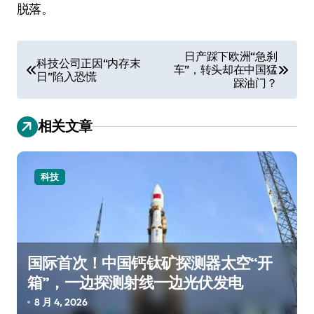
脱落。
文
日产踩下欧洲“急刹
科技公司正因“内存末
车”，转头却在中国猛
章
日”陷入恐慌
踩油门？
导
航
相关文章
科技
国际首次！中国钙钛矿探测器太空“开
箱”，一边探测射线一边光伏发电
8 月 4, 2026