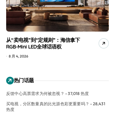
追觅、石头科技注意：你们的扫地机
已被美国认定为“战略武器”
7 月 30, 2026
7
热门话题
反馈中心高票需求为何被忽视？
- 37,018 热度
买电视，分区数量真的比光源色彩更重要吗？
- 28,431
热度