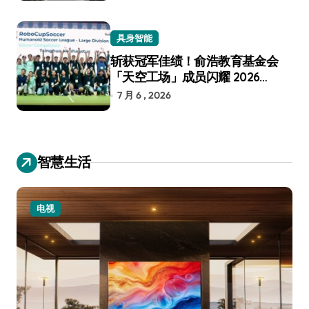
具身智能
斩获冠军佳绩！俞浩教育基金会
「天空工场」成员闪耀 2026
RoboCup 机器人世界杯
7 月 6 , 2026
智慧生活
小家电