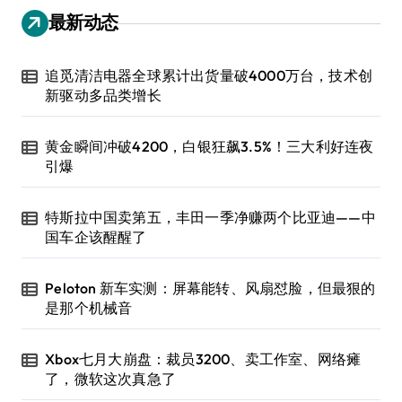
最新动态
追觅清洁电器全球累计出货量破4000万台，技术创
新驱动多品类增长
黄金瞬间冲破4200，白银狂飙3.5%！三大利好连夜
引爆
特斯拉中国卖第五，丰田一季净赚两个比亚迪——中
国车企该醒醒了
Peloton 新车实测：屏幕能转、风扇怼脸，但最狠的
是那个机械音
Xbox七月大崩盘：裁员3200、卖工作室、网络瘫
了，微软这次真急了