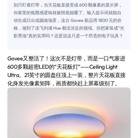
别只盯着灯带，当天花板直接变成 600 颗像素的显示屏，
你家里的氛围感逻辑就被彻底颠覆了。输入提示词就能自
动生成日出或蹦迪场景，这台 Govee 新品用 1800 元的价
格，做到了连飞利浦 Hue 都没涉足的领域。但把家装成“光
影秀场”真的实用吗？还是说这只是一个昂贵的电子玩具？
Govee又整活了！这次不是灯带，而是一口气塞进
600多颗超密LED的“天花板灯”——Ceiling Light
Ultra。21英寸的圆盘往顶上一装，整片天花板直接
化身发光像素矩阵，画质都快赶上屏幕级别了。