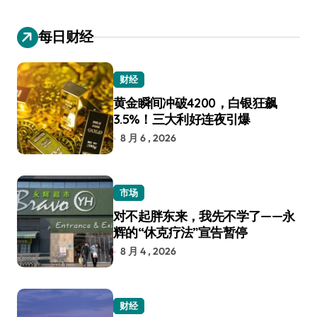
每日财经
财经
黄金瞬间冲破4200，白银狂飙
3.5%！三大利好连夜引爆
8 月 6 , 2026
市场
对不起胖东来，我先不学了——永
辉的“休克疗法”宣告暂停
8 月 4 , 2026
财经