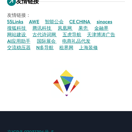
友情链接
友情链接：
55Links
AWE
智能公会
CE CHINA
sinoces
搜狐科技
腾讯科技
凤凰网
果壳
金融界
网站建设
古代诗词网
五虎导航
天津博涛广告
AI应用助手
国际展会
电商礼品代发
交流稳压器
N多导航
租界网
上海装修