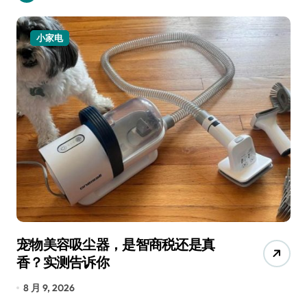
小家电
宠物美容吸尘器，是智商税还是真
三
香？实测告诉你
低
8 月 9, 2026
8