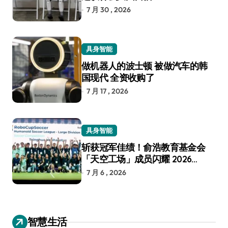
7 月 30 , 2026
具身智能
做机器人的波士顿 被做汽车的韩
国现代 全资收购了
7 月 17 , 2026
具身智能
斩获冠军佳绩！俞浩教育基金会
「天空工场」成员闪耀 2026
RoboCup 机器人世界杯
7 月 6 , 2026
智慧生活