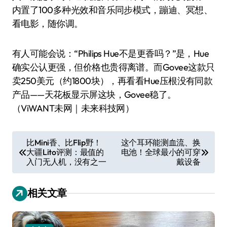
内置了100多种光效和音乐同步模式，蹦迪、冥想、
看电影，随你调。
有人可能会说：“Philips Hue不是更香吗？”是，Hue
确实公认更强，但价格也贵得离谱。而Govee这款只
卖250美元（约1800块），再看看Hue压根没有同款
产品——天花板显示屏这块，Govee稳了。
（ViWANT未网｜未来科技网）
文
比Mini香、比Flip野！
这个耳环能测血流、换
大疆Lito评测：最值的
电池！全球最小的可穿
章
入门无人机，没有之一
戴设备
导
航
相关文章