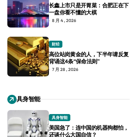
长鑫上市只是开胃菜：合肥正在下
一盘你看不懂的大棋
8 月 4 , 2026
财经
高位站岗黄金的人，下半年请反复
背诵这4条“保命法则”
7 月 28 , 2026
具身智能
具身智能
美国急了：连中国的机器狗都怕，
还谈什么大国自信？