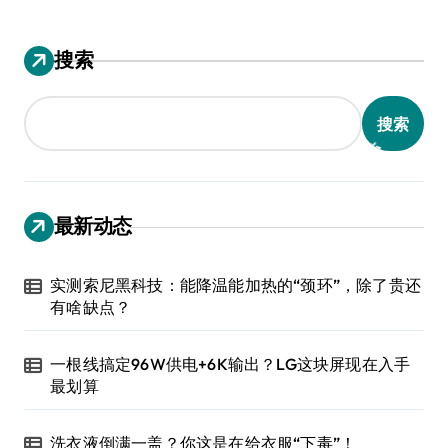
搜索
搜索
最新动态
实测索尼黑科技：能降温能加热的“颈环”，除了贵还
有啥缺点？
一根线搞定96W供电+6K输出？LG这块屏现在入手
最划算
洗衣液倒满一盖？你这是在给衣服“下毒”！