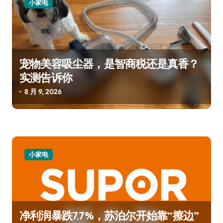
小家电
宠物美容吸尘器，是智商税还是真香？
实测告诉你
8 月 9, 2026
小家电
净利润暴跌7.7%，苏泊尔开始靠“擦边”