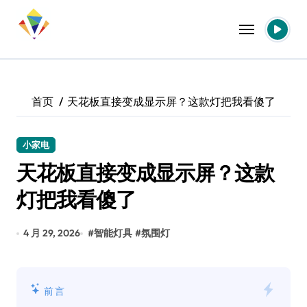
跳
转
到
内
容
首页
天花板直接变成显示屏？这款灯把我看傻了
小家电
天花板直接变成显示屏？这款
灯把我看傻了
4 月 29, 2026
#
智能灯具
#
氛围灯
前言