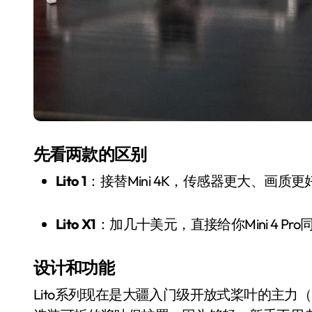
先看两款的区别
贴继
洗衣液倒满一盖？你这是
Lito 1
：接替Mini 4K，传感器更大、画质
闪
在给衣服“下毒”！
8 月 9, 2026
Lito X1
：加几十美元，直接给你Mini 4 P
设计和功能
Lito系列现在是大疆入门级开放式桨叶的主力