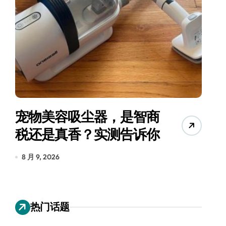
三星QS90H回音壁评
测：内置四重低音，把影
院塞进电视柜
8 月 9, 2026
热门话题