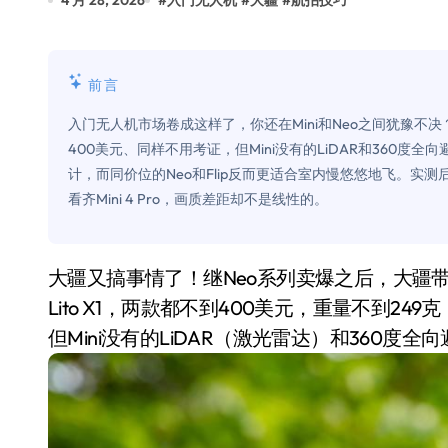
4 月 28, 2026
#
入门无人机
#
大疆
#
航拍技巧
追觅清洁电器全球累计出货量破400
黄金瞬间冲破4200，白银狂飙3.5
前言
特斯拉中国卖第五，丰田一季净赚两
入门无人机市场卷成这样了，你还在Mini和Neo之间犹豫不决
Peloton 新车实测：屏幕能转、
400美元、同样不用考证，但Mini没有的LiDAR和360度
计，而同价位的Neo和Flip反而更适合室内慢悠悠地飞。实
Xbox七月大崩盘：裁员3200、
看齐Mini 4 Pro，画质差距却不是线性的。
《我的世界》登陆Switch 2：画质
谷歌DeepMind创始人辞去CEO，但
大疆又搞事情了！继Neo系列卖爆之后，大疆带着全新的Lito系列杀回平价无人机市场。Lito 1和
全球最小U盘，容量却碾压iPhone 
Lito X1，两款都不到400美元，重量不到24
但Mini没有的LiDAR（激光雷达）和360度
400层堆叠、性能翻倍 三星把最新存
召回X9、合作大众遇冷、高端梦碎：
比Model 3便宜？不，比Model 3有