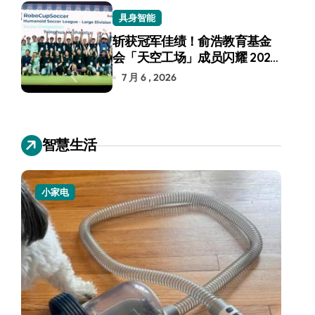
具身智能
斩获冠军佳绩！俞浩教育基金
会「天空工场」成员闪耀 2026
RoboCup 机器人世界杯
7 月 6 , 2026
智慧生活
电视