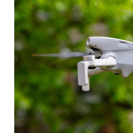
550亿美金！沙特把EA买了，但背了
Xbox 25岁生日送壁纸送徽章，就
别再用汽车USB给MacBook充电了
花钱买宝马，启动先看蜘蛛侠？”车
Windows 11家庭版和专业版，选
你的U盘格式对了吗？详解exFAT和N
维修店最怕的“作死”操作：把手机塞
实测索尼黑科技：能降温能加热的“