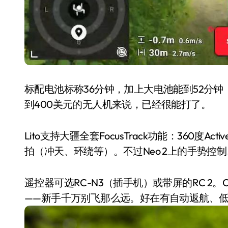
标配电池标称36分钟，加上大电池能到52分钟
到400美元的无人机来说，已经很能打了。
Lito支持大疆全套FocusTrack功能：360度A
拍（冲天、环绕等）。不过Neo 2上的手势控制
遥控器可选RC-N3（插手机）或带屏的RC 2。O4
——新手千万别飞那么远。好在有自动返航、