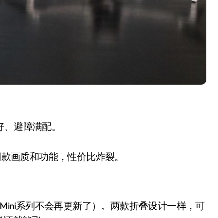
宠物美容吸尘器，是智商
更好、避障满配。
税还是真香？实测告诉你
8 月 9, 2026
ro同款画质和功能，性价比炸裂。
（Mini系列不会再更新了）。两款折叠设计一样，可