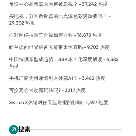
反馈中心高票需求为何被忽视？
- 37,242 热度
买电视，分区数量真的比光源色彩更重要吗？
-
29,302 热度
面对网络拉踩车企应如何自救
- 16,878 热度
哈兰德的世界杯首秀能带来惊喜吗
- 9,703 热度
中国特供车型成趋势，BBA本土化深度解读
- 4,382
热度
手机厂商为何谨慎引入外部AI？
- 3,462 热度
可换壳会带动新玩法吗?
- 3,117 热度
Switch 2热销对任天堂财报的影响
- 1,397 热度
搜索