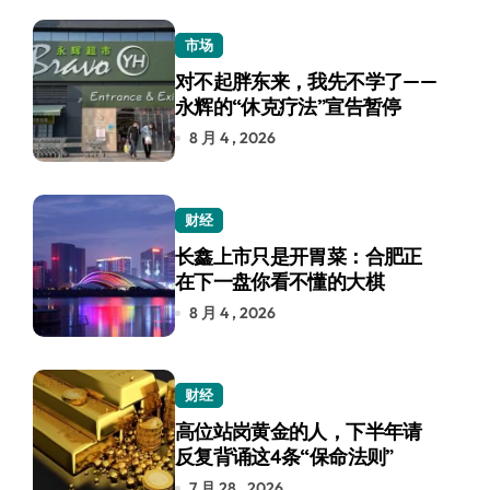
市场
对不起胖东来，我先不学了——
永辉的“休克疗法”宣告暂停
8 月 4 , 2026
财经
长鑫上市只是开胃菜：合肥正
在下一盘你看不懂的大棋
8 月 4 , 2026
财经
高位站岗黄金的人，下半年请
反复背诵这4条“保命法则”
7 月 28 , 2026