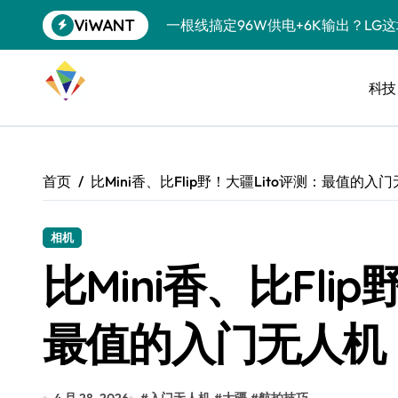
跳
ViWANT
一根线搞定96W供电+6K输出？LG
转
到
洗衣液倒满一盖？你这是在给衣服“下
内
容
科技
宠物美容吸尘器，是智商税还是真香
三星QS90H回音壁评测：内置四重
任天堂藏了20年的秘密：GameCu
首页
比Mini香、比Flip野！大疆Lito评测：最值的
复古掌机续航攻略：让老游戏机告别“
科学仪器都能接？USB-C的隐藏技
相机
比Mini香、比Fli
降噪耳机也搞“青春版”？索尼这招“
SSD涨到肉疼，U盘反而成了性价比
最值的入门无人机
净利润暴跌7.7%，苏泊尔开始靠“擦
美的空调以旧换新补贴继续，价格给