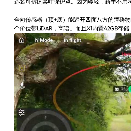
选装可拆的桨叶保护罩。因为够轻，新手不用
全向传感器（顶+底）能避开四面八方的障碍物。
个价位带LiDAR，离谱。而且X1内置42GB存储