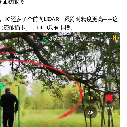
考证就能飞。
X1还多了个前向LiDAR，跟踪时精度更高——这
（还能插卡），Lito 1只有卡槽。