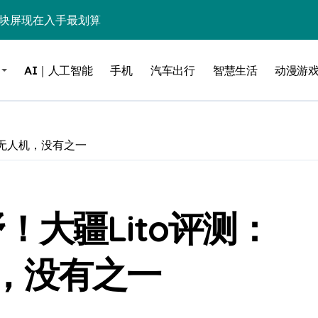
这块屏现在入手最划算
毒”！
AI｜人工智能
手机
汽车出行
智慧生活
动漫游
？实测告诉你
低音，把影院塞进电视柜
be这个接口决定了画质生死
入门无人机，没有之一
电池杀手”
能，最后一个惊到我
p野！大疆Lito评测：
借尸还魂”，是妙棋还是昏招？
之王？
，没有之一
边”续命了？
力，极速闪装！