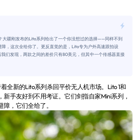
0万台，技术创新驱动多品类增长
%！三大利好连夜引爆
个比亚迪——中国车企该醒醒了
？大疆刚发布的Lito系列给出了一个你没想过的选择——同样不到
风扇怼脸，但最狠的是那个机械音
全向避障，这次全给你了。更反直觉的是，Lito专为户外高速跟拍设
测后我们发现，两款之间的差价只有80美元，但其中一个传感器直接
卖工作室、网络瘫了，微软这次真急了
大跃进，但鼠标操控才是真·杀手锏？
继续“垂帘听政”？
17顶配？闪迪这波操作太狠了
9克，新手友好到不用考证。它们剑指自家Mini系列，
全向避障，它们全给了。
储技术给了AI
小鹏的“多事之夏”
面儿——试驾雷克萨斯ES 500e