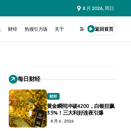
9
8 月 2026, 周日
戏
财经
热搜引力场
关于
返回首页
每日财经
财经
黄金瞬间冲破4200，白银狂飙
3.5%！三大利好连夜引爆
8 月 6 , 2026