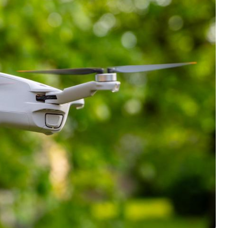
200亿的债
是不送主机，你领不领？
！老司机教你3招真·快充
主怒了：车内不是广告屏！
错真的会后悔吗？
TFS的终极对决
冰箱，你中招了吗？
颈环”，除了贵还有啥缺点？