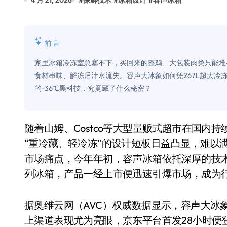
4 月 21, 2026
#
保鲜技术
#
冰箱设计
#
容声冰箱
Xbox 25岁生日送壁纸送徽章，就
别再用汽车USB给MacBook充电了
前言
花钱买宝马，启动先看蜘蛛侠？”车
家里冰箱冷冻室总塞不下，买回来的整鸡、大包装肉类只能堆在
Windows 11家庭版和专业版，选
食材串味、解冻后汁水流失。容声大冰象如何凭267L超大冷
的-36℃黑科技，究竟藏了什么秘密？
你的U盘格式对了吗？详解exFAT和N
维修店最怕的“作死”操作：把手机塞
随着山姆、Costco等大型量贩式超市在国内持续普及，家庭周期性囤货需求不断攀升，传统冰箱
轻到忽略不计 大疆Mini 2S内录实
“重冷藏、轻冷冻”的设计短板日益凸显，难以
从“卖电视”到“定规则”：海信拿下RGB-
市场痛点，今年年初，容声冰箱依托深厚的技
对不起胖东来，我先不学了——永辉的
列冰箱，产品一经上市便迅速引爆市场，成为
国际首次！中国钙钛矿探测器太空“
据奥维云网（AVC）权威数据显示，容声大冰象
小米涨价！K90跳上3099，小米17标
上渠道表现尤为亮眼，京东平台首发28小时便