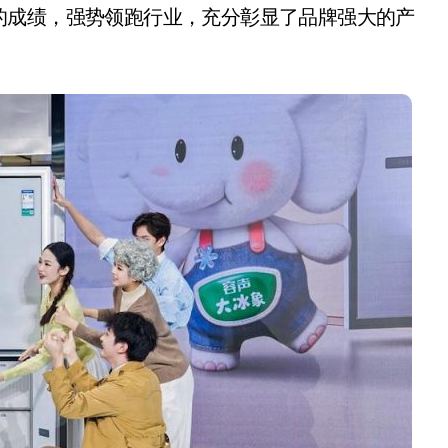
盘你看不懂的大棋
的成绩，强势领跑行业，充分彰显了品牌强大的产
就做错了
GBA SP，情怀拉满
盘党也能“以盘换数”了？
避坑+种草
Bose却学不会？一文讲透
保姆级教程，有手就会！
0万台，技术创新驱动多品类增长