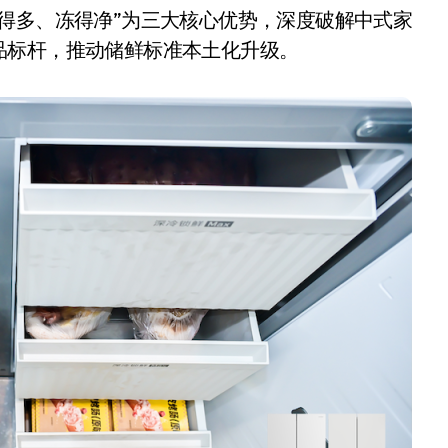
得多、冻得净”为三大核心优势，深度破解中式家
品标杆，推动储鲜标准本土化升级。
追觅清洁电器全球累计出
货量破4000万台，技术
创新驱动多品类增长
8 月 6, 2026