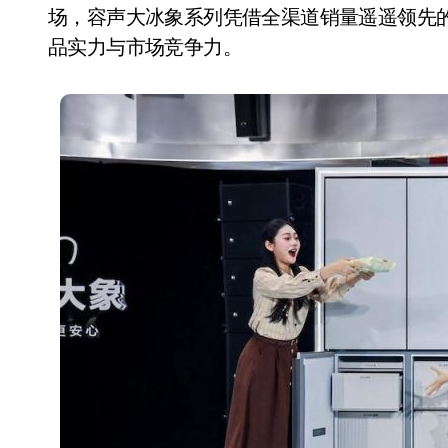
长鑫上市只是开胃菜：合肥正在下一
场，容声大冰象系列凭借全渠道销量遥遥领先
品实力与市场竞争力。
耳机低音像白开水？90%的人第一步
复古玩家狂喜：Anbernic第三次复刻
Xbox 360 游戏终于要登 PC，光
AirTag 新版到底香不香？一篇帮你
苹果三星偷偷在用的“无感切换”，索尼
Apple Watch 表盘还能这么玩？
追觅清洁电器全球累计出货量破400