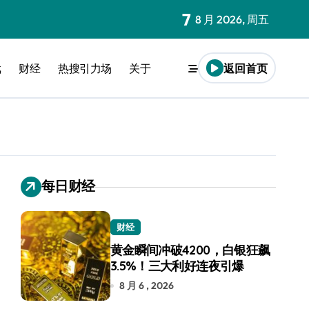
7
8 月 2026, 周五
戏
财经
热搜引力场
关于
返回首页
每日财经
财经
黄金瞬间冲破4200，白银狂飙
3.5%！三大利好连夜引爆
8 月 6 , 2026