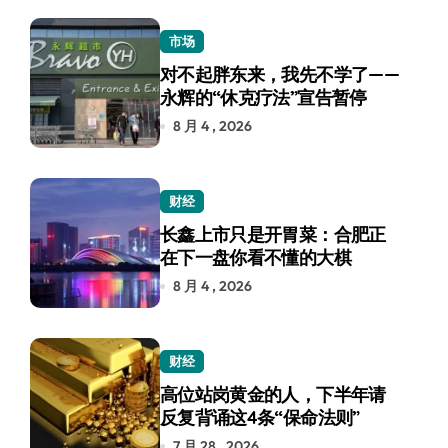
市场
对不起胖东来，我先不学了——
永辉的“休克疗法”宣告暂停
8 月 4 , 2026
财经
长鑫上市只是开胃菜：合肥正
在下一盘你看不懂的大棋
8 月 4 , 2026
财经
高位站岗黄金的人，下半年请
反复背诵这4条“保命法则”
7 月 28 , 2026