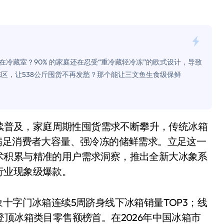
是不送主机，你领不领？
！老司机教你3招真·快充
主怒了：车内不是广告屏！
冷藏室？90% 的家庭还在忍受“重冷藏轻冷冻”的欧式设计，导致
错真的会后悔吗？
冻区，让538公斤囤货不再发愁？那个能让三文鱼生食级保鲜
TFS的终极对决
冰箱，你中招了吗？
测，值不值得冲？
满足消费者大容量、强冷冻的储鲜需求。立足这一
Mini LED全球话语权
术积累与精准的用户需求洞察，推出全新大冰象系
“休克疗法”宣告暂停
行业现象级爆款。
开箱”，一边探测射线一边光伏发电
十字门冰箱连续5周跻身线下冰箱销量TOP3；线
准版逼近4800
登顶冰箱类目零售额榜首。在2026年中国冰箱市