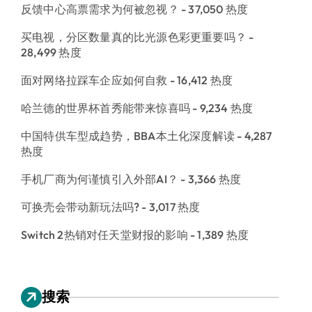
反馈中心高票需求为何被忽视？
- 37,050 热度
买电视，分区数量真的比光源色彩更重要吗？
-
28,499 热度
面对网络拉踩车企应如何自救
- 16,412 热度
哈兰德的世界杯首秀能带来惊喜吗
- 9,234 热度
中国特供车型成趋势，BBA本土化深度解读
- 4,287
热度
手机厂商为何谨慎引入外部AI？
- 3,366 热度
可换壳会带动新玩法吗?
- 3,017 热度
Switch 2热销对任天堂财报的影响
- 1,389 热度
搜索