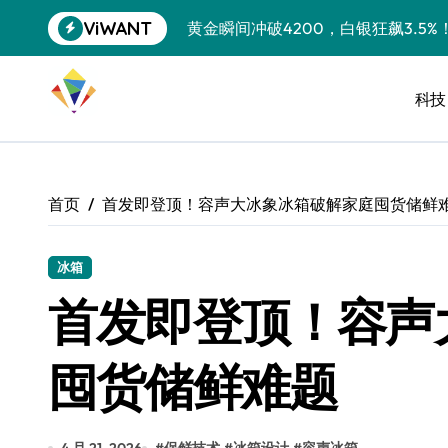
跳
ViWANT
黄金瞬间冲破4200，白银狂飙3.5
转
到
特斯拉中国卖第五，丰田一季净赚两
内
容
科技
Peloton 新车实测：屏幕能转、
Xbox七月大崩盘：裁员3200、
《我的世界》登陆Switch 2：画质
首页
首发即登顶！容声大冰象冰箱破解家庭囤货储鲜
谷歌DeepMind创始人辞去CEO，但
全球最小U盘，容量却碾压iPhone 
冰箱
首发即登顶！容声
400层堆叠、性能翻倍 三星把最新存
召回X9、合作大众遇冷、高端梦碎：
囤货储鲜难题
比Model 3便宜？不，比Model 3有
550亿美金！沙特把EA买了，但背了