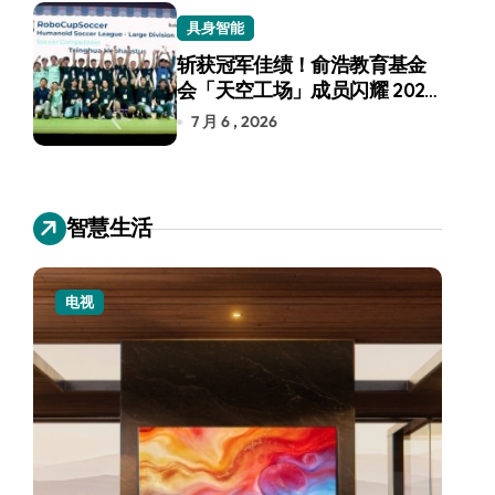
具身智能
斩获冠军佳绩！俞浩教育基金
会「天空工场」成员闪耀 2026
RoboCup 机器人世界杯
7 月 6 , 2026
智慧生活
电视