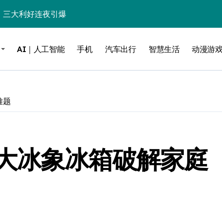
%！三大利好连夜引爆
个比亚迪——中国车企该醒醒了
AI｜人工智能
手机
汽车出行
智慧生活
动漫游
风扇怼脸，但最狠的是那个机械音
卖工作室、网络瘫了，微软这次真急了
大跃进，但鼠标操控才是真·杀手锏？
难题
继续“垂帘听政”？
17顶配？闪迪这波操作太狠了
大冰象冰箱破解家庭
储技术给了AI
小鹏的“多事之夏”
面儿——试驾雷克萨斯ES 500e
200亿的债