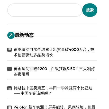
搜索
最新动态
追觅清洁电器全球累计出货量破4000万台，技
术创新驱动多品类增长
黄金瞬间冲破4200，白银狂飙3.5%！三大利好
连夜引爆
特斯拉中国卖第五，丰田一季净赚两个比亚迪
——中国车企该醒醒了
Peloton 新车实测：屏幕能转、风扇怼脸，但最