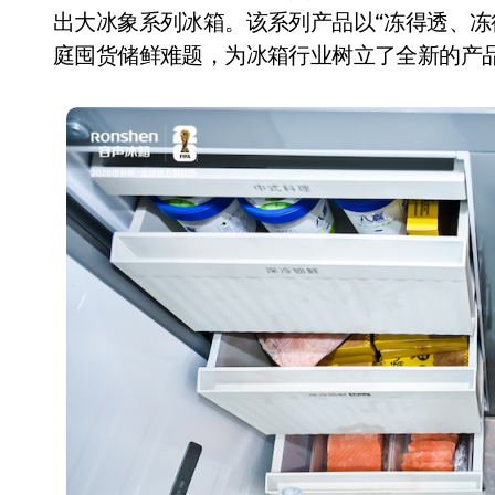
出大冰象系列冰箱。该系列产品以“冻得透、冻
庭囤货储鲜难题，为冰箱行业树立了全新的产
从电视一哥到声学霸主，
TCL用一套‘完整体系’砸
开了回音壁的顶级牌桌
7 月 27, 2026