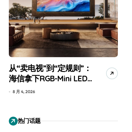
从“卖电视”到“定规则”：
海信拿下RGB-Mini LED
全球话语权
为
8 月 4, 2026
7
热门话题