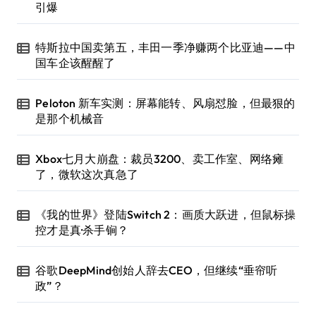
引爆
特斯拉中国卖第五，丰田一季净赚两个比亚迪——中
国车企该醒醒了
Peloton 新车实测：屏幕能转、风扇怼脸，但最狠的
是那个机械音
Xbox七月大崩盘：裁员3200、卖工作室、网络瘫
了，微软这次真急了
《我的世界》登陆Switch 2：画质大跃进，但鼠标操
控才是真·杀手锏？
谷歌DeepMind创始人辞去CEO，但继续“垂帘听
政”？