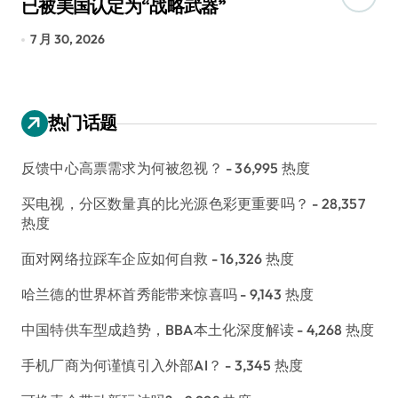
已被美国认定为“战略武器”
还
7 月 30, 2026
7
热门话题
反馈中心高票需求为何被忽视？
- 36,995 热度
买电视，分区数量真的比光源色彩更重要吗？
- 28,357
热度
面对网络拉踩车企应如何自救
- 16,326 热度
哈兰德的世界杯首秀能带来惊喜吗
- 9,143 热度
中国特供车型成趋势，BBA本土化深度解读
- 4,268 热度
手机厂商为何谨慎引入外部AI？
- 3,345 热度