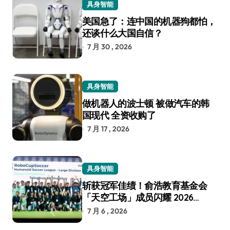
具身智能
美国急了：连中国的机器狗都怕，
还谈什么大国自信？
7 月 30 , 2026
具身智能
做机器人的波士顿 被做汽车的韩
国现代 全资收购了
7 月 17 , 2026
具身智能
斩获冠军佳绩！俞浩教育基金会
「天空工场」成员闪耀 2026
RoboCup 机器人世界杯
7 月 6 , 2026