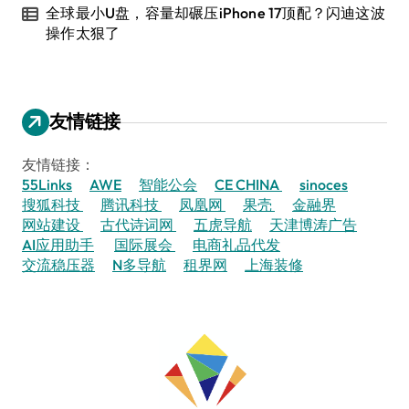
全球最小U盘，容量却碾压iPhone 17顶配？闪迪这波
操作太狠了
友情链接
友情链接：
55Links
AWE
智能公会
CE CHINA
sinoces
搜狐科技
腾讯科技
凤凰网
果壳
金融界
网站建设
古代诗词网
五虎导航
天津博涛广告
AI应用助手
国际展会
电商礼品代发
交流稳压器
N多导航
租界网
上海装修