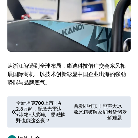
从浙江智造到全球布局，康迪科技借广交会东风拓
展国际商机，以技术创新彰显中国企业出海的强劲
势能与品牌底气。
文
全新坦克700上市：4
首发即登顶！容声大冰
2.8万起，配激光雷达
章
象冰箱破解家庭囤货储
+冰箱+大彩电，硬派越
鲜难题
导
野也能这么豪？
航