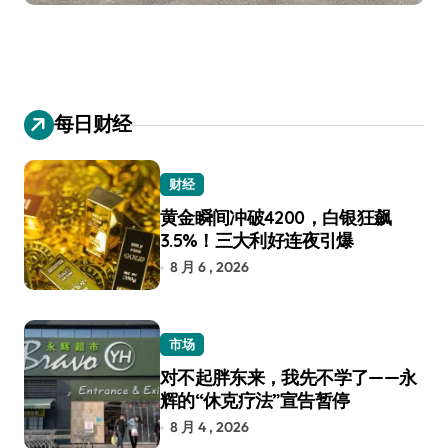
每日财经
财经
黄金瞬间冲破4200，白银狂飙
3.5%！三大利好连夜引爆
8 月 6 , 2026
市场
对不起胖东来，我先不学了——永
辉的“休克疗法”宣告暂停
8 月 4 , 2026