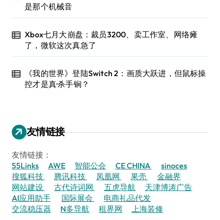
是那个机械音
Xbox七月大崩盘：裁员3200、卖工作室、网络瘫
了，微软这次真急了
《我的世界》登陆Switch 2：画质大跃进，但鼠标操
控才是真·杀手锏？
友情链接
友情链接：
55Links
AWE
智能公会
CE CHINA
sinoces
搜狐科技
腾讯科技
凤凰网
果壳
金融界
网站建设
古代诗词网
五虎导航
天津博涛广告
AI应用助手
国际展会
电商礼品代发
交流稳压器
N多导航
租界网
上海装修