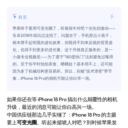
前言
苹果终于要用可变光圈了，听着很牛对吧？但先别激动——
安卓2018年就玩过这招了。问题在于，手机那点小底子，
根本撑不起明显的虚化效果，你既得不到单反级的背景虚
化，也得不到更多的进光量。这个升级真正服务的，是一
小撮专业视频党——为了遵守"180度快门"法则避免过曝用
的。至于你平时拍拍美食、晒晒娃？基本用不上，还可能
因为多了机械结构更容易坏。所以，别被"技术泄密"带节
奏，iPhone 18 Pro的相机可能让你白等一场。
如果你还在等 iPhone 18 Pro 搞出什么颠覆性的相机
升级，最近的消息可能让你白高兴一场。
中国供应链那边几乎实锤了：iPhone 18 Pro 的主摄
要上
可变光圈
。听起来挺唬人对吧？到时候苹果发