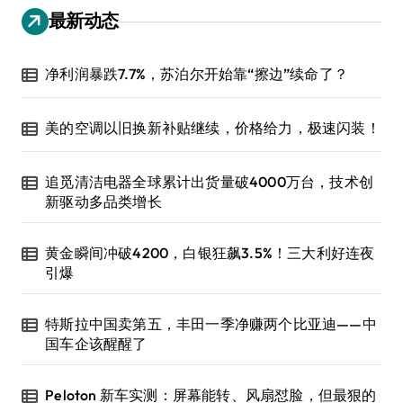
最新动态
净利润暴跌7.7%，苏泊尔开始靠“擦边”续命了？
美的空调以旧换新补贴继续，价格给力，极速闪装！
追觅清洁电器全球累计出货量破4000万台，技术创
新驱动多品类增长
黄金瞬间冲破4200，白银狂飙3.5%！三大利好连夜
引爆
特斯拉中国卖第五，丰田一季净赚两个比亚迪——中
国车企该醒醒了
Peloton 新车实测：屏幕能转、风扇怼脸，但最狠的