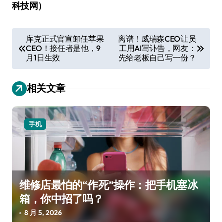
科技网）
文
库克正式官宣卸任苹果
离谱！威瑞森CEO让员
CEO！接任者是他，9
工用AI写讣告，网友：
章
月1日生效
先给老板自己写一份？
导
航
相关文章
手机
维修店最怕的“作死”操作：把手机塞冰
箱，你中招了吗？
8 月 5, 2026