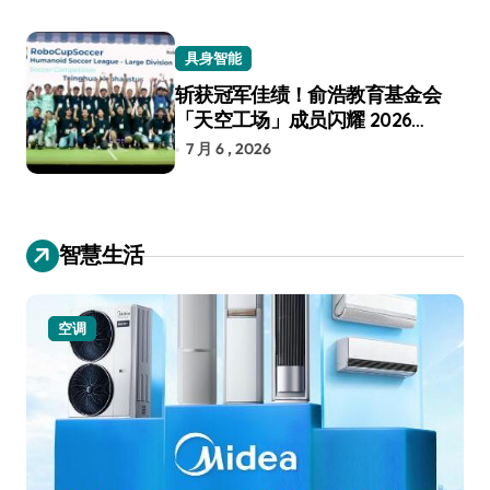
具身智能
斩获冠军佳绩！俞浩教育基金会
「天空工场」成员闪耀 2026
RoboCup 机器人世界杯
7 月 6 , 2026
智慧生活
空调