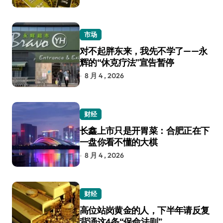
市场
对不起胖东来，我先不学了——永
辉的“休克疗法”宣告暂停
8 月 4 , 2026
财经
长鑫上市只是开胃菜：合肥正在下
一盘你看不懂的大棋
8 月 4 , 2026
财经
高位站岗黄金的人，下半年请反复
背诵这4条“保命法则”