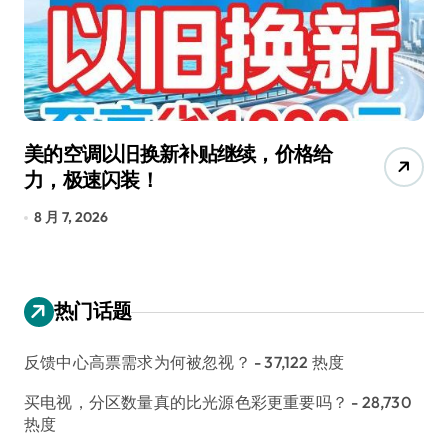
美的空调以旧换新补贴继续，价格给
追
力，极速闪装！
4
长
8 月 7, 2026
8
热门话题
反馈中心高票需求为何被忽视？
- 37,122 热度
买电视，分区数量真的比光源色彩更重要吗？
- 28,730
热度