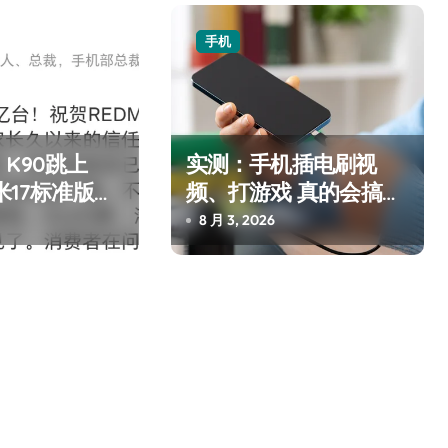
手机
K90跳上
实测：手机插电刷视
米17标准版逼
频、打游戏 真的会搞坏
电池吗？
8 月 3, 2026