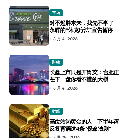
市场
对不起胖东来，我先不学了——
永辉的“休克疗法”宣告暂停
8 月 4 , 2026
财经
长鑫上市只是开胃菜：合肥正
在下一盘你看不懂的大棋
8 月 4 , 2026
财经
高位站岗黄金的人，下半年请
反复背诵这4条“保命法则”
7 月 28 , 2026