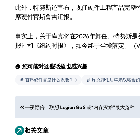
此外，特努斯还宣布，现任硬件工程产品完整性
席硬件官斯鲁吉汇报。
事实上，关于库克将在2026年卸任、特努斯
报》和《纽约时报》，如今终于尘埃落定。（Vi
您可能对这些话题也感兴趣
首席硬件官是什么职能？
库克卸任后苹果战略会如
文
一夜翻倍！联想 Legion Go S 成“内存灾难”最大冤种
章
导
相关文章