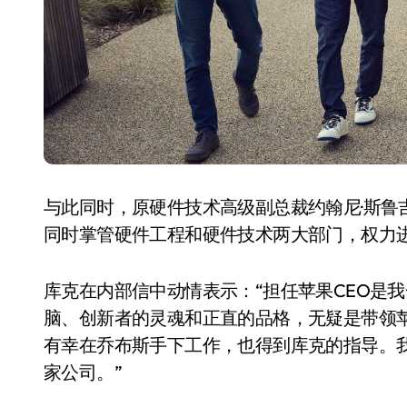
从电视一哥到声学霸主，
与此同时，原硬件技术高级副总裁约翰尼·斯鲁
同时掌管硬件工程和硬件技术两大部门，权力
TCL用一套‘完整体系’砸
开了回音壁的顶级牌桌
7 月 27, 2026
库克在内部信中动情表示：“担任苹果CEO是
脑、创新者的灵魂和正直的品格，无疑是带领苹
有幸在乔布斯手下工作，也得到库克的指导。
家公司。”