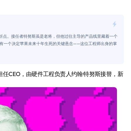
是不送主机，你领不领？
！老司机教你3招真·快充
主怒了：车内不是广告屏！
转折点。接任者特努斯虽是老将，但他过往主导的产品线里藏着一个
错真的会后悔吗？
有一个决定苹果未来十年生死的关键悬念——这位工程师出身的掌
TFS的终极对决
冰箱，你中招了吗？
测，值不值得冲？
Mini LED全球话语权
“休克疗法”宣告暂停
开箱”，一边探测射线一边光伏发电
准版逼近4800