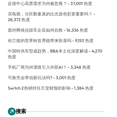
反馈中心高票需求为何被忽视？
- 37,001 热度
买电视，分区数量真的比光源色彩更重要吗？
-
28,372 热度
面对网络拉踩车企应如何自救
- 16,336 热度
哈兰德的世界杯首秀能带来惊喜吗
- 9,153 热度
中国特供车型成趋势，BBA本土化深度解读
- 4,270
热度
手机厂商为何谨慎引入外部AI？
- 3,348 热度
可换壳会带动新玩法吗?
- 3,001 热度
Switch 2热销对任天堂财报的影响
- 1,384 热度
搜索