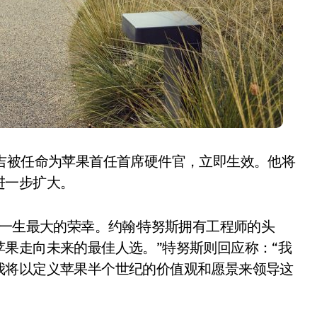
追觅清洁电器全球累计出
吉被任命为苹果首任首席硬件官，立即生效。他将
进一步扩大。
货量破4000万台，技术
创新驱动多品类增长
8 月 6, 2026
我一生最大的荣幸。约翰·特努斯拥有工程师的头
果走向未来的最佳人选。”特努斯则回应称：“我
我将以定义苹果半个世纪的价值观和愿景来领导这