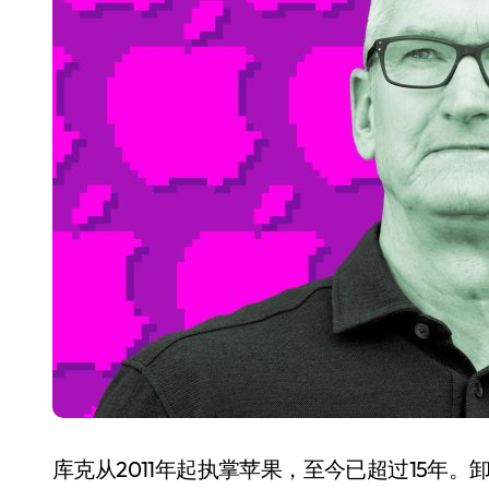
长鑫上市只是开胃菜：合肥正在下一
耳机低音像白开水？90%的人第一步
复古玩家狂喜：Anbernic第三次复刻
Xbox 360 游戏终于要登 PC，光
AirTag 新版到底香不香？一篇帮你
苹果三星偷偷在用的“无感切换”，索尼
Apple Watch 表盘还能这么玩？
追觅清洁电器全球累计出货量破400
库克从2011年起执掌苹果，至今已超过15年