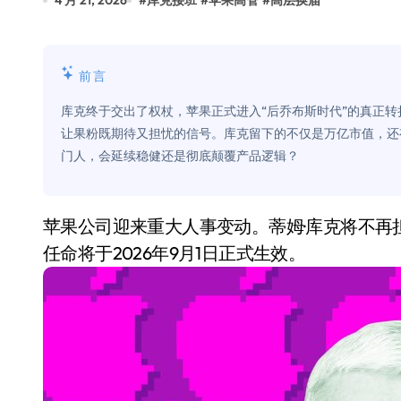
4 月 21, 2026
#
库克接班
#
苹果高管
#
高层换届
Xbox 25岁生日送壁纸送徽章，就
别再用汽车USB给MacBook充电了
前言
花钱买宝马，启动先看蜘蛛侠？”车
库克终于交出了权杖，苹果正式进入“后乔布斯时代”的真正
Windows 11家庭版和专业版，选
让果粉既期待又担忧的信号。库克留下的不仅是万亿市值，还
门人，会延续稳健还是彻底颠覆产品逻辑？
你的U盘格式对了吗？详解exFAT和N
维修店最怕的“作死”操作：把手机塞
苹果公司迎来重大人事变动。蒂姆·库克将不再担任CEO，由硬件工程负责人约翰·特努斯接替，新
轻到忽略不计 大疆Mini 2S内录实
任命将于2026年9月1日正式生效。
从“卖电视”到“定规则”：海信拿下RGB-
对不起胖东来，我先不学了——永辉的
国际首次！中国钙钛矿探测器太空“
小米涨价！K90跳上3099，小米17标