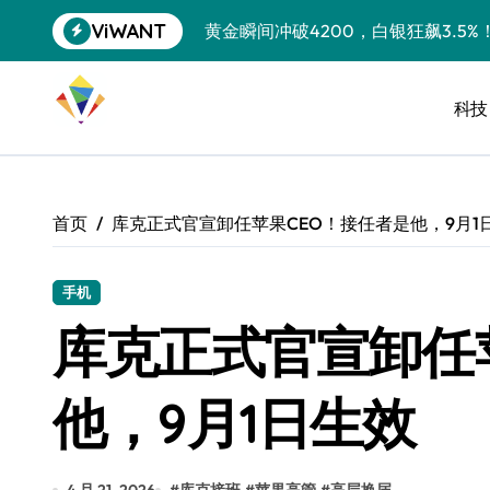
跳
ViWANT
黄金瞬间冲破4200，白银狂飙3.5
转
到
特斯拉中国卖第五，丰田一季净赚两
内
容
科技
Peloton 新车实测：屏幕能转、
Xbox七月大崩盘：裁员3200、
《我的世界》登陆Switch 2：画质
首页
库克正式官宣卸任苹果CEO！接任者是他，9月1
谷歌DeepMind创始人辞去CEO，但
全球最小U盘，容量却碾压iPhone 
手机
库克正式官宣卸任
400层堆叠、性能翻倍 三星把最新存
召回X9、合作大众遇冷、高端梦碎：
他，9月1日生效
比Model 3便宜？不，比Model 3有
550亿美金！沙特把EA买了，但背了