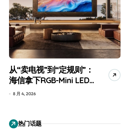
从“卖电视”到“定规则”：
海信拿下RGB-Mini LED
全球话语权
为
8 月 4, 2026
7
热门话题