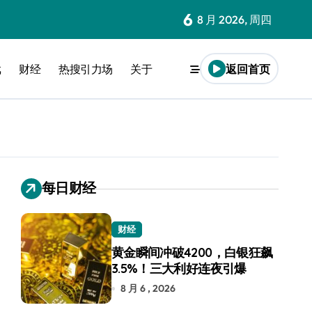
6
8 月 2026, 周四
戏
财经
热搜引力场
关于
返回首页
每日财经
财经
黄金瞬间冲破4200，白银狂飙
3.5%！三大利好连夜引爆
8 月 6 , 2026