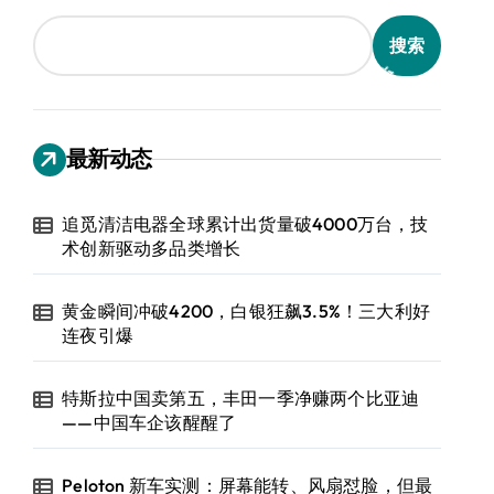
搜索
最新动态
追觅清洁电器全球累计出货量破4000万台，技
术创新驱动多品类增长
黄金瞬间冲破4200，白银狂飙3.5%！三大利好
连夜引爆
特斯拉中国卖第五，丰田一季净赚两个比亚迪
——中国车企该醒醒了
Peloton 新车实测：屏幕能转、风扇怼脸，但最