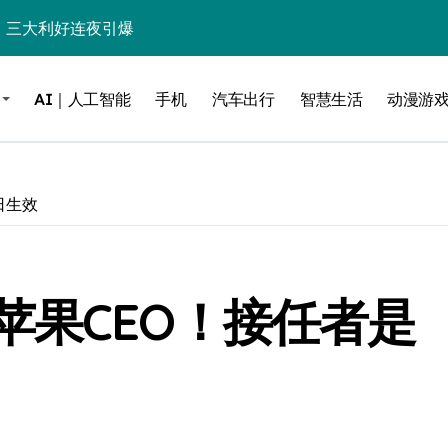
%！三大利好连夜引爆
个比亚迪——中国车企该醒醒了
AI｜人工智能
手机
汽车出行
智慧生活
动漫游
风扇怼脸，但最狠的是那个机械音
卖工作室、网络瘫了，微软这次真急了
大跃进，但鼠标操控才是真·杀手锏？
日生效
继续“垂帘听政”？
17顶配？闪迪这波操作太狠了
苹果CEO！接任者是
储技术给了AI
小鹏的“多事之夏”
面儿——试驾雷克萨斯ES 500e
200亿的债