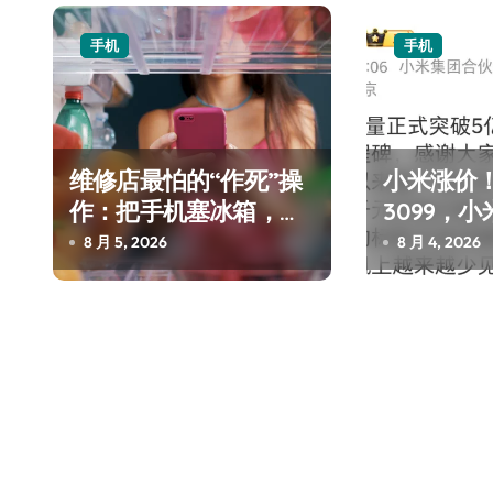
航
手机
手机
维修店最怕的“作死”操
小米涨价！
作：把手机塞冰箱，你
3099，小
中招了吗？
近4800
8 月 5, 2026
8 月 4, 2026