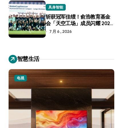
具身智能
斩获冠军佳绩！俞浩教育基金
会「天空工场」成员闪耀 2026
RoboCup 机器人世界杯
7 月 6 , 2026
智慧生活
电视