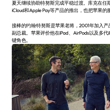
夏天继续协助特努斯完成平稳过渡。库克在任期间主导了App
iCloud和Apple Pay等产品的推出，也
接棒的约翰·特努斯是苹果老将，2001年加入
副总裁。苹果评价他在iPad、AirPods以及多代iP
键角色。
电视