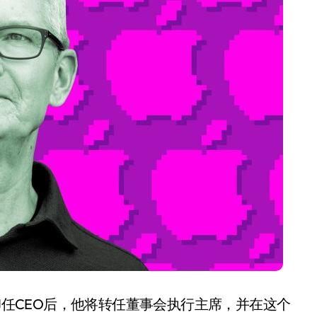
盘你看不懂的大棋
就做错了
GBA SP，情怀拉满
盘党也能“以盘换数”了？
避坑+种草
Bose却学不会？一文讲透
保姆级教程，有手就会！
0万台，技术创新驱动多品类增长
。卸任CEO后，他将转任董事会执行主席，并在这个