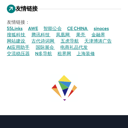
友情链接
友情链接：
55Links
AWE
智能公会
CE CHINA
sinoces
搜狐科技
腾讯科技
凤凰网
果壳
金融界
网站建设
古代诗词网
五虎导航
天津博涛广告
AI应用助手
国际展会
电商礼品代发
交流稳压器
N多导航
租界网
上海装修