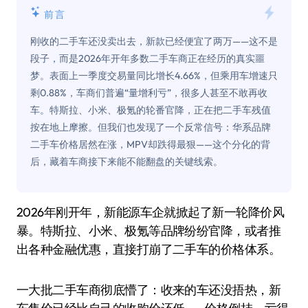
前言
刚收的二手车还没卖出去，新款已经便宜了两万——这不是
段子，而是2026年开年多数二手车商正在经历的真实噩
梦。表面上一季度交易量同比增长4.66%，但乘用车增速只
剩0.88%，车商们普遍“量增利亏”，很多人甚至不敢再收
车。特斯拉、小米、极氪的轮番官降，正在把二手车残值
按在地上摩擦。但我们也发现了一个反常信号：华系品牌
二手车价格居然在涨，MPV却跌得最狠——这个分化的背
后，藏着车商接下来能不能翻盘的关键线索。
2026年刚开年，新能源车企就掀起了新一轮降价风
暴。特斯拉、小米、极氪等品牌纷纷官降，或者推
出各种金融优惠，直接打崩了二手车的价格体系。
一大批二手车商彻底懵了：收来的车还没捂热，新