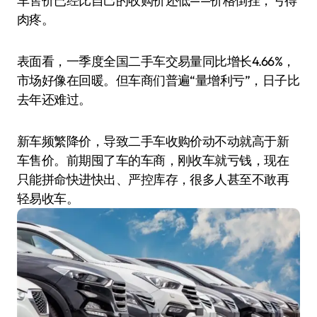
车售价已经比自己的收购价还低——价格倒挂，亏得
肉疼。
表面看，一季度全国二手车交易量同比增长4.66%，
市场好像在回暖。但车商们普遍“量增利亏”，日子比
去年还难过。
新车频繁降价，导致二手车收购价动不动就高于新
车售价。前期囤了车的车商，刚收车就亏钱，现在
只能拼命快进快出、严控库存，很多人甚至不敢再
轻易收车。