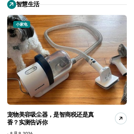
智慧生活
小家电
宠物美容吸尘器，是智商税还是真
三
香？实测告诉你
低
8 月 9, 2026
8