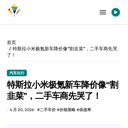
跳
转
到
内
容
首页
特斯拉小米极氪新车降价像“割韭菜”，二手车商先哭
了！
汽车出行
特斯拉小米极氪新车降价像“割
韭菜”，二手车商先哭了！
4 月 20, 2026
#
二手车价
#
价格策略
#
保值率