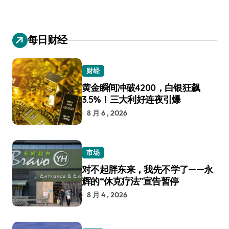
每日财经
财经
黄金瞬间冲破4200，白银狂飙
3.5%！三大利好连夜引爆
8 月 6 , 2026
市场
对不起胖东来，我先不学了——永
辉的“休克疗法”宣告暂停
8 月 4 , 2026