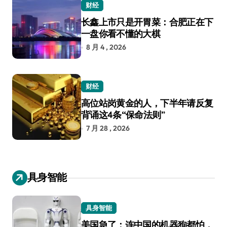
财经
长鑫上市只是开胃菜：合肥正在下
一盘你看不懂的大棋
8 月 4 , 2026
财经
高位站岗黄金的人，下半年请反复
背诵这4条“保命法则”
7 月 28 , 2026
具身智能
具身智能
美国急了：连中国的机器狗都怕，