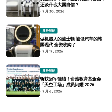
还谈什么大国自信？
7 月 30 , 2026
具身智能
做机器人的波士顿 被做汽车的韩
国现代 全资收购了
7 月 17 , 2026
具身智能
斩获冠军佳绩！俞浩教育基金会
「天空工场」成员闪耀 2026
RoboCup 机器人世界杯
7 月 6 , 2026