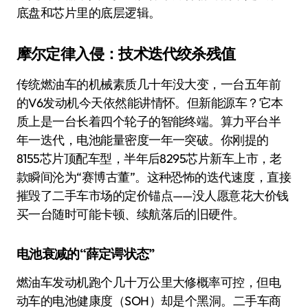
底盘和芯片里的底层逻辑。
摩尔定律入侵：技术迭代绞杀残值
传统燃油车的机械素质几十年没大变，一台五年前
的V6发动机今天依然能讲情怀。但新能源车？它本
质上是一台长着四个轮子的智能终端。算力平台半
年一迭代，电池能量密度一年一突破。你刚提的
8155芯片顶配车型，半年后8295芯片新车上市，老
款瞬间沦为“赛博古董”。这种恐怖的迭代速度，直接
摧毁了二手车市场的定价锚点——没人愿意花大价钱
买一台随时可能卡顿、续航落后的旧硬件。
电池衰减的“薛定谔状态”
燃油车发动机跑个几十万公里大修概率可控，但电
动车的电池健康度（SOH）却是个黑洞。二手车商