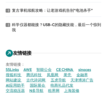
复古掌机续航攻略：让老游戏机告别“电池杀手”
科学仪器都能接？USB-C的隐藏技能，最后一个惊到
我
友情链接
友情链接：
55Links
AWE
智能公会
CE CHINA
sinoces
搜狐科技
腾讯科技
凤凰网
果壳
金融界
网站建设
古代诗词网
五虎导航
天津博涛广告
AI应用助手
国际展会
电商礼品代发
交流稳压器
N多导航
租界网
上海装修