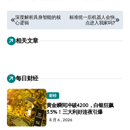
文
深度解析具身智能的核
标准统一后机器人会快
心逻辑
点进入我家吗?
章
导
相关文章
航
每日财经
财经
黄金瞬间冲破4200，白银狂飙
3.5%！三大利好连夜引爆
8 月 6 , 2026