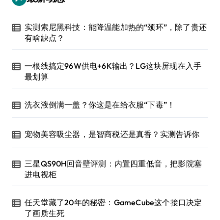
实测索尼黑科技：能降温能加热的“颈环”，除了贵还
有啥缺点？
一根线搞定96W供电+6K输出？LG这块屏现在入手
最划算
洗衣液倒满一盖？你这是在给衣服“下毒”！
宠物美容吸尘器，是智商税还是真香？实测告诉你
三星QS90H回音壁评测：内置四重低音，把影院塞
进电视柜
任天堂藏了20年的秘密：GameCube这个接口决定
了画质生死