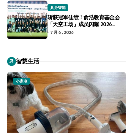
具身智能
斩获冠军佳绩！俞浩教育基金会
「天空工场」成员闪耀 2026
RoboCup 机器人世界杯
7 月 6 , 2026
智慧生活
小家电