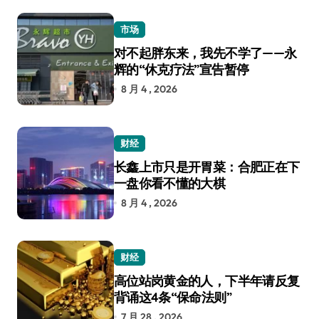
市场
对不起胖东来，我先不学了——永
辉的“休克疗法”宣告暂停
8 月 4 , 2026
财经
长鑫上市只是开胃菜：合肥正在下
一盘你看不懂的大棋
8 月 4 , 2026
财经
高位站岗黄金的人，下半年请反复
背诵这4条“保命法则”
7 月 28 , 2026