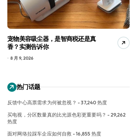
宠物美容吸尘器，是智商税还是真
三
香？实测告诉你
低
8 月 9, 2026
8
热门话题
反馈中心高票需求为何被忽视？
- 37,240 热度
买电视，分区数量真的比光源色彩更重要吗？
- 29,262
热度
面对网络拉踩车企应如何自救
- 16,855 热度