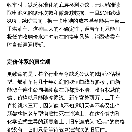
收车时，缺乏标准化的底层检测协议，无法精准读
取电池包的循环次数和微衰减数据。一旦SOH跌破
80%，续航雪崩，换一块电池的成本甚至能买一台二
手燃油车。这种巨大的不确定性，逼着车商只能用
极低的收购价来对冲潜在的换电风险，消费者卖车
时自然遭遇腰斩。
定价体系的真空期
更致命的是，整个行业至今缺乏公认的残值评估模
型。燃油车有几十年沉淀的残值曲线做参考，而新
能源车连生命周期终点在哪都摸不清。没有权威的
锚，价格就只能随波逐流。新车官降两万，二手车
直接跳水三万，因为谁也不知道明天会不会又出个
新架构把老车型彻底拍死在沙滩上。在这个算力和
化学公式主导的新赛道上，旧车连成为“经典”的资格
都没有，它们只是等待被算法淘汰的旧硬件。