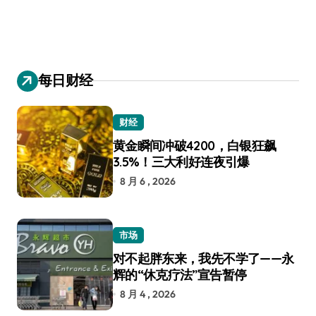
每日财经
财经
黄金瞬间冲破4200，白银狂飙
3.5%！三大利好连夜引爆
8 月 6 , 2026
市场
对不起胖东来，我先不学了——永
辉的“休克疗法”宣告暂停
8 月 4 , 2026