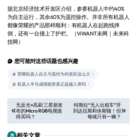
据北京经济技术开发区介绍，参赛机器人中约40%
为自主运行，其余60%为遥控操作。并非所有机器人
都像荣耀的产品那样顺利：有机器人在起跑线摔
倒，还有一台撞上了护栏。（ViWANT未网｜未来科
技网）
您可能对这些话题也感兴趣
荣耀机器人自主与遥控为何差距这么大
机器人半马成绩能算真正超越人类吗
文
无反光+高刷 三星新发
特斯拉“无人出租车”开
布的Micro RGB电视值
到达拉斯和休斯顿！但
章
得买吗？
每城只有一辆？
导
航
相关文章