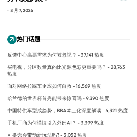
长
8 月 7, 2026
8
热门话题
反馈中心高票需求为何被忽视？
- 37,141 热度
买电视，分区数量真的比光源色彩更重要吗？
- 28,763
热度
面对网络拉踩车企应如何自救
- 16,569 热度
哈兰德的世界杯首秀能带来惊喜吗
- 9,390 热度
中国特供车型成趋势，BBA本土化深度解读
- 4,321 热度
手机厂商为何谨慎引入外部AI？
- 3,399 热度
可换壳会带动新玩法吗?
- 3,052 热度