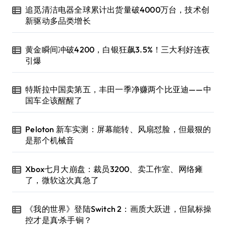
追觅清洁电器全球累计出货量破4000万台，技术创
新驱动多品类增长
黄金瞬间冲破4200，白银狂飙3.5%！三大利好连夜
引爆
特斯拉中国卖第五，丰田一季净赚两个比亚迪——中
国车企该醒醒了
Peloton 新车实测：屏幕能转、风扇怼脸，但最狠的
是那个机械音
Xbox七月大崩盘：裁员3200、卖工作室、网络瘫
了，微软这次真急了
《我的世界》登陆Switch 2：画质大跃进，但鼠标操
控才是真·杀手锏？