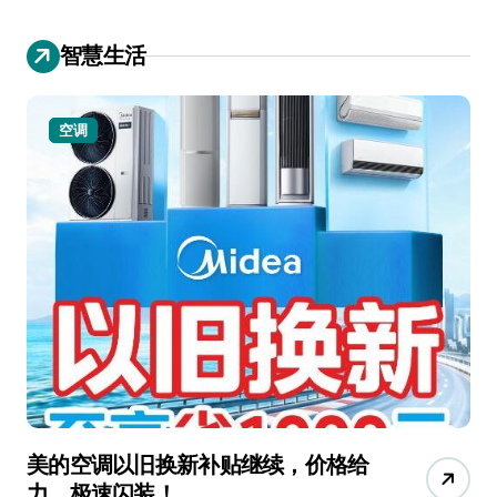
智慧生活
空调
美的空调以旧换新补贴继续，价格给
追
力，极速闪装！
4