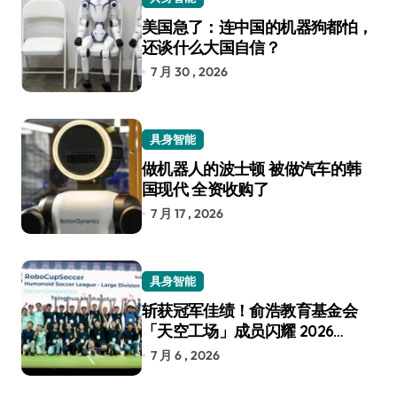
美国急了：连中国的机器狗都怕，
还谈什么大国自信？
7 月 30 , 2026
具身智能
做机器人的波士顿 被做汽车的韩
国现代 全资收购了
7 月 17 , 2026
具身智能
斩获冠军佳绩！俞浩教育基金会
「天空工场」成员闪耀 2026
RoboCup 机器人世界杯
7 月 6 , 2026