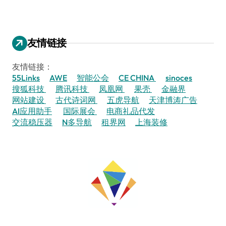
友情链接
友情链接：
55Links
AWE
智能公会
CE CHINA
sinoces
搜狐科技
腾讯科技
凤凰网
果壳
金融界
网站建设
古代诗词网
五虎导航
天津博涛广告
AI应用助手
国际展会
电商礼品代发
交流稳压器
N多导航
租界网
上海装修