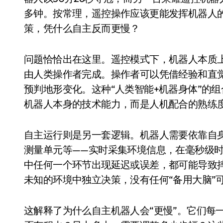
追觅清洁电器全球累计出货量破400
多钟。按常理，遥控操作应该更能发挥机器人
策，凭什么自主反而更慢？
黄金瞬间冲破4200，白银狂飙3.5
特斯拉中国卖第五，丰田一季净赚两
问题恰恰出在这里。遥控模式下，机器人本质
Peloton 新车实测：屏幕能转、
由人类操作者完成。操作者可以凭借经验和直
预判地形变化。这种“人类智能+机器身体”的
Xbox七月大崩盘：裁员3200、
机器人本身的技术能力，而是人机配合的熟练
《我的世界》登陆Switch 2：画质
谷歌DeepMind创始人辞去CEO，但
自主运行则是另一套逻辑。机器人需要依靠自
测量单元等——实时采集环境信息，在毫秒级
全球最小U盘，容量却碾压iPhone 
中任何一个环节出现延迟或误差，都可能导致
400层堆叠、性能翻倍 三星把最新存
未知的环境中独立决策，没有任何“备用大脑”
召回X9、合作大众遇冷、高端梦碎：
这解释了为什么自主机器人会“更慢”。它们每
比Model 3便宜？不，比Model 3有