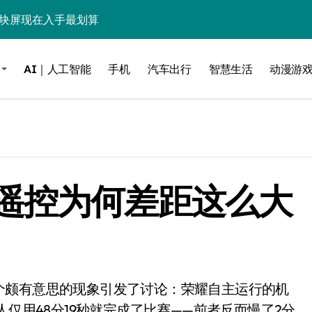
这块屏现在入手最划算
毒”！
AI｜人工智能
手机
汽车出行
智慧生活
动漫游
？实测告诉你
低音，把影院塞进电视柜
be这个接口决定了画质生死
电池杀手”
遥控为何差距这么大
能，最后一个惊到我
借尸还魂”，是妙棋还是昏招？
之王？
边”续命了？
力，极速闪装！
人仅用48分19秒就完成了比赛——前者反而慢了2分