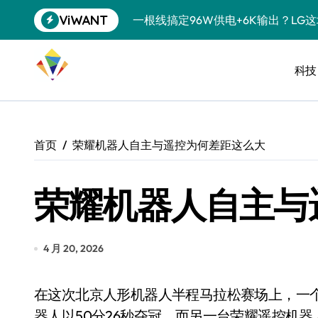
跳
ViWANT
一根线搞定96W供电+6K输出？LG
转
到
洗衣液倒满一盖？你这是在给衣服“下
内
容
科技
宠物美容吸尘器，是智商税还是真香
三星QS90H回音壁评测：内置四重
任天堂藏了20年的秘密：GameCu
首页
荣耀机器人自主与遥控为何差距这么大
复古掌机续航攻略：让老游戏机告别“
荣耀机器人自主与
科学仪器都能接？USB-C的隐藏技
降噪耳机也搞“青春版”？索尼这招“
SSD涨到肉疼，U盘反而成了性价比
4 月 20, 2026
净利润暴跌7.7%，苏泊尔开始靠“擦
在这次北京人形机器人半程马拉松赛场上，一个颇有意思的现象引发了讨论：荣耀自主运行的机
美的空调以旧换新补贴继续，价格给
器人以50分26秒夺冠，而另一台荣耀遥控机器