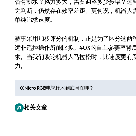
否有积水？风力多大，需要调整多少步幅？这
550亿美金！沙特把EA买了，但背了
觉判断，仍然存在效率差距。更何况，机器人
Xbox 25岁生日送壁纸送徽章，就
单纯追求速度。
别再用汽车USB给MacBook充电了
赛事采用加权评分的机制，正是为了区分这两
花钱买宝马，启动先看蜘蛛侠？”车
远非遥控操作所能比拟。40%的自主参赛率背
Windows 11家庭版和专业版，选
求。当我们谈论机器人马拉松时，比速度更有意
你的U盘格式对了吗？详解exFAT和N
力。
维修店最怕的“作死”操作：把手机塞
文
Micro RGB电视技术到底强在哪？
实测索尼黑科技：能降温能加热的“
章
相关文章
导
航