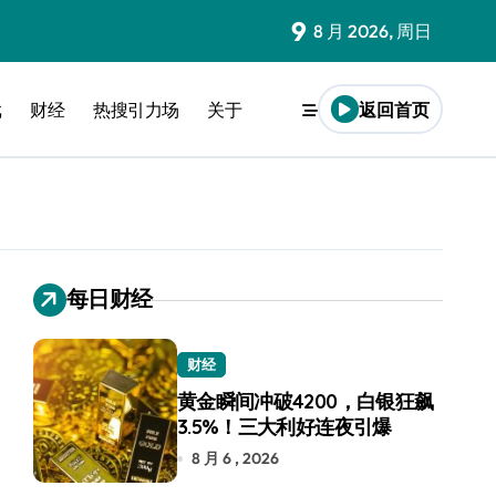
9
8 月 2026, 周日
戏
财经
热搜引力场
关于
返回首页
每日财经
财经
黄金瞬间冲破4200，白银狂飙
3.5%！三大利好连夜引爆
8 月 6 , 2026