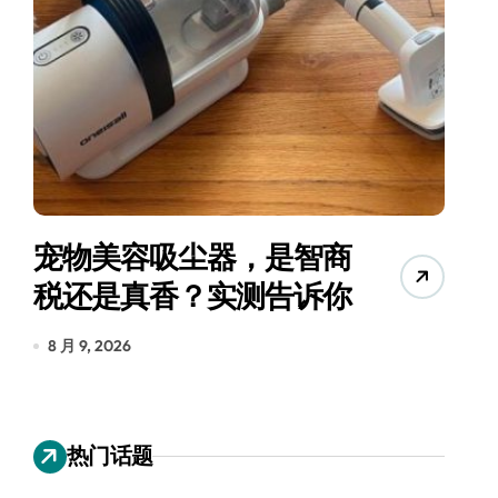
宠物美容吸尘器，是智商
三
税还是真香？实测告诉你
8 月 9, 2026
8
热门话题