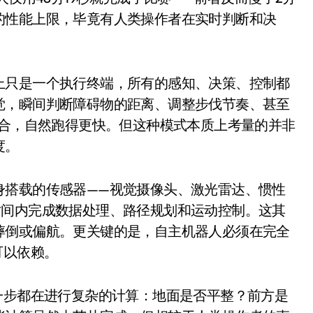
0万台，技术创新驱动多品类增长
的性能上限，毕竟有人类操作者在实时判断和决
%！三大利好连夜引爆
个比亚迪——中国车企该醒醒了
上只是一个执行终端，所有的感知、决策、控制都
风扇怼脸，但最狠的是那个机械音
觉，瞬间判断障碍物的距离、调整步伐节奏、甚至
组合，自然跑得更快。但这种模式本质上考量的并非
卖工作室、网络瘫了，微软这次真急了
度。
大跃进，但鼠标操控才是真·杀手锏？
继续“垂帘听政”？
身搭载的传感器——视觉摄像头、激光雷达、惯性
时间内完成数据处理、路径规划和运动控制。这其
17顶配？闪迪这波操作太狠了
摔倒或偏航。更关键的是，自主机器人必须在完全
储技术给了AI
可以依赖。
小鹏的“多事之夏”
一步都在进行复杂的计算：地面是否平整？前方是
面儿——试驾雷克萨斯ES 500e