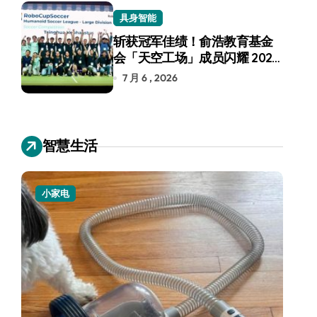
具身智能
斩获冠军佳绩！俞浩教育基金
会「天空工场」成员闪耀 2026
RoboCup 机器人世界杯
7 月 6 , 2026
智慧生活
小家电