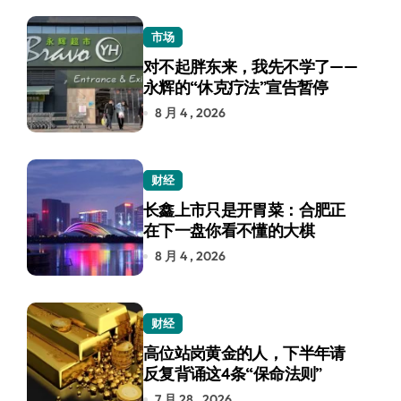
市场
对不起胖东来，我先不学了——
永辉的“休克疗法”宣告暂停
8 月 4 , 2026
财经
长鑫上市只是开胃菜：合肥正
在下一盘你看不懂的大棋
8 月 4 , 2026
财经
高位站岗黄金的人，下半年请
反复背诵这4条“保命法则”
7 月 28 , 2026