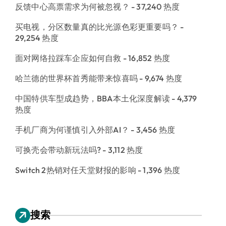
反馈中心高票需求为何被忽视？
- 37,240 热度
买电视，分区数量真的比光源色彩更重要吗？
-
29,254 热度
面对网络拉踩车企应如何自救
- 16,852 热度
哈兰德的世界杯首秀能带来惊喜吗
- 9,674 热度
中国特供车型成趋势，BBA本土化深度解读
- 4,379
热度
手机厂商为何谨慎引入外部AI？
- 3,456 热度
可换壳会带动新玩法吗?
- 3,112 热度
Switch 2热销对任天堂财报的影响
- 1,396 热度
搜索