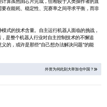
些计算虽然由芯片完成，但相较于人类操作者的直
200亿的债
需要在能耗、稳定性、完赛率之间寻求平衡，而非
是不送主机，你领不领？
！老司机教你3招真·快充
种模式的技术含量。自主运行机器人面临的挑战，
主怒了：车内不是广告屏！
后，是整个机器人行业对自主控制技术的不懈追
错真的会后悔吗？
义的，或许是那些“自己想办法解决问题”的能
TFS的终极对决
冰箱，你中招了吗？
外资为何此刻大举加仓中国？
颈环”，除了贵还有啥缺点？