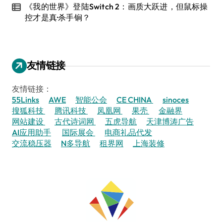
《我的世界》登陆Switch 2：画质大跃进，但鼠标操
控才是真·杀手锏？
友情链接
友情链接：
55Links
AWE
智能公会
CE CHINA
sinoces
搜狐科技
腾讯科技
凤凰网
果壳
金融界
网站建设
古代诗词网
五虎导航
天津博涛广告
AI应用助手
国际展会
电商礼品代发
交流稳压器
N多导航
租界网
上海装修