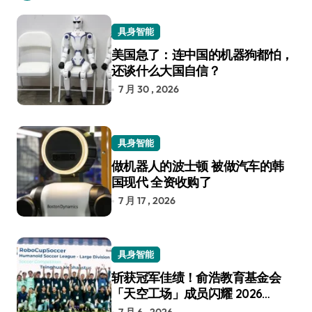
具身智能
美国急了：连中国的机器狗都怕，
还谈什么大国自信？
7 月 30 , 2026
具身智能
做机器人的波士顿 被做汽车的韩
国现代 全资收购了
7 月 17 , 2026
具身智能
斩获冠军佳绩！俞浩教育基金会
「天空工场」成员闪耀 2026
RoboCup 机器人世界杯