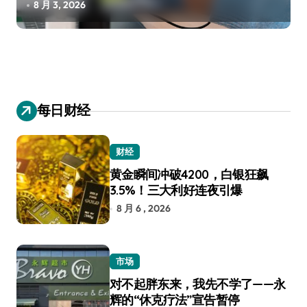
8 月 3, 2026
每日财经
财经
黄金瞬间冲破4200，白银狂飙
3.5%！三大利好连夜引爆
8 月 6 , 2026
市场
对不起胖东来，我先不学了——永
辉的“休克疗法”宣告暂停