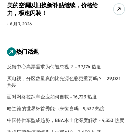
美的空调以旧换新补贴继续，价格给
追
力，极速闪装！
4
长
8 月 7, 2026
8
热门话题
反馈中心高票需求为何被忽视？
- 37,174 热度
买电视，分区数量真的比光源色彩更重要吗？
- 29,021
热度
面对网络拉踩车企应如何自救
- 16,723 热度
哈兰德的世界杯首秀能带来惊喜吗
- 9,537 热度
中国特供车型成趋势，BBA本土化深度解读
- 4,353 热度