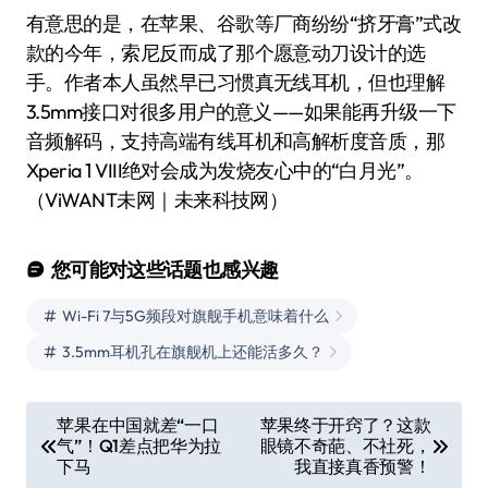
有意思的是，在苹果、谷歌等厂商纷纷“挤牙膏”式改
款的今年，索尼反而成了那个愿意动刀设计的选
手。作者本人虽然早已习惯真无线耳机，但也理解
3.5mm接口对很多用户的意义——如果能再升级一下
音频解码，支持高端有线耳机和高解析度音质，那
Xperia 1 VIII绝对会成为发烧友心中的“白月光”。
（ViWANT未网｜未来科技网）
您可能对这些话题也感兴趣
Wi-Fi 7与5G频段对旗舰手机意味着什么
3.5mm耳机孔在旗舰机上还能活多久？
文
苹果在中国就差“一口
苹果终于开窍了？这款
气”！Q1差点把华为拉
眼镜不奇葩、不社死，
章
下马
我直接真香预警！