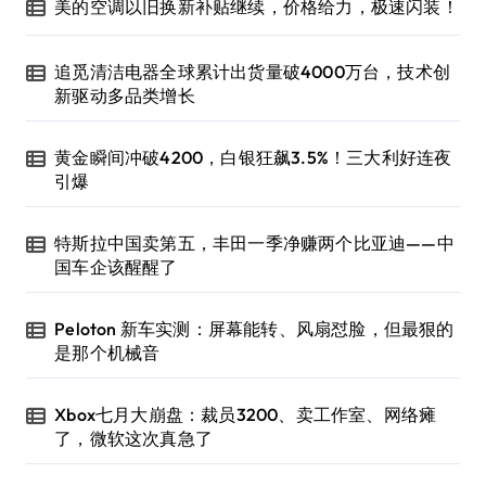
美的空调以旧换新补贴继续，价格给力，极速闪装！
追觅清洁电器全球累计出货量破4000万台，技术创
新驱动多品类增长
黄金瞬间冲破4200，白银狂飙3.5%！三大利好连夜
引爆
特斯拉中国卖第五，丰田一季净赚两个比亚迪——中
国车企该醒醒了
Peloton 新车实测：屏幕能转、风扇怼脸，但最狠的
是那个机械音
Xbox七月大崩盘：裁员3200、卖工作室、网络瘫
了，微软这次真急了