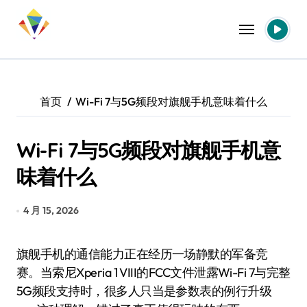
跳
转
到
内
容
首页
Wi-Fi 7与5G频段对旗舰手机意味着什么
Wi-Fi 7与5G频段对旗舰手机意
味着什么
4 月 15, 2026
旗舰手机的通信能力正在经历一场静默的军备竞
赛。当索尼Xperia 1 VIII的FCC文件泄露Wi-Fi 7与完整
5G频段支持时，很多人只当是参数表的例行升级