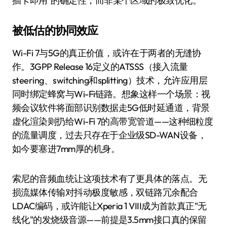
插卡即用"的确定性，而非某个区域的极致优化。
被低估的协同效应
Wi-Fi 7与5G的真正价值，或许在于两者的无缝协
作。3GPP Release 16定义的ATSSS（接入流量
steering、switching和splitting）技术，允许应用层
同时绑定蜂窝与Wi-Fi链路。想象这样一个场景：视
频会议软件将面部识别数据走5G低时延通道，背景
虚化渲染则扔给Wi-Fi 7的高带宽管道——这种细粒度
的流量调度，过去只存在于企业级SD-WAN设备，
如今要塞进7mm厚的机身。
索尼的音频血统让这项技术有了更具体的落点。无
损流媒体传输对抖动极度敏感，双链路冗余配合
LDAC编码，或许能让Xperia 1 VIII成为首款真正"无
线化"的发烧级音源——前提是3.5mm接口真的保留