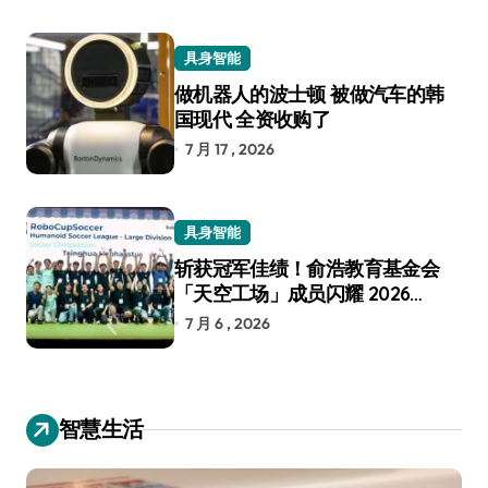
具身智能
做机器人的波士顿 被做汽车的韩
国现代 全资收购了
7 月 17 , 2026
具身智能
斩获冠军佳绩！俞浩教育基金会
「天空工场」成员闪耀 2026
RoboCup 机器人世界杯
7 月 6 , 2026
智慧生活