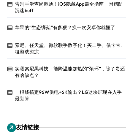
告别手滑查岗尴尬！iOS隐藏App最全指南，附赠防
沉迷buff
苹果的“生态绑架”有多狠？换一次安卓你就懂了
索尼、任天堂、微软联手数字化！买二手、借卡带、
租游戏凉凉
实测索尼黑科技：能降温能加热的“颈环”，除了贵还
有啥缺点？
一根线搞定96W供电+6K输出？LG这块屏现在入手
最划算
友情链接