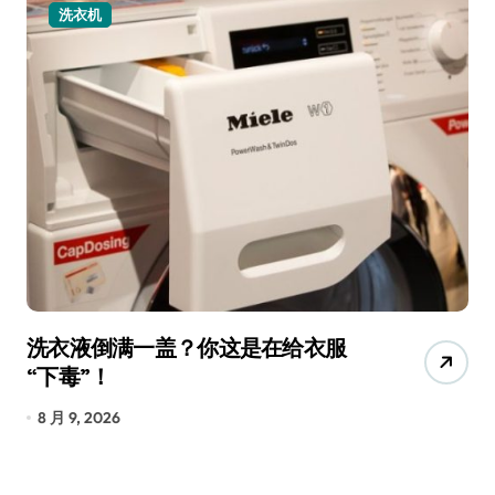
洗衣机
洗衣液倒满一盖？你这是在给衣服
宠
“下毒”！
香
8 月 9, 2026
8