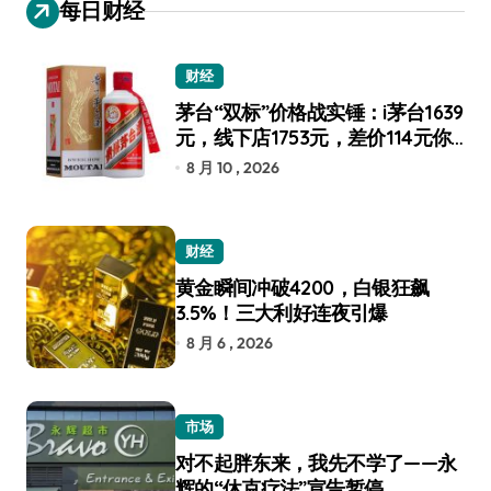
每日财经
财经
茅台“双标”价格战实锤：i茅台1639
元，线下店1753元，差价114元你
选谁？
8 月 10 , 2026
财经
黄金瞬间冲破4200，白银狂飙
3.5%！三大利好连夜引爆
8 月 6 , 2026
市场
对不起胖东来，我先不学了——永
辉的“休克疗法”宣告暂停