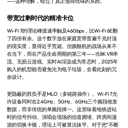
——这种理解，错过了真正值得玩味的东西。
带宽过剩时代的精准卡位
Wi-Fi 7的理论峰值速率触及46Gbps，比Wi-Fi 6E翻
了四倍有余。这个数字放在家庭宽带普遍千兆封顶
的现实里，显得近乎荒诞。但旗舰机的战场从来不
在当下，而在产品生命周期的第三年——当8K VR串
流、无损云游戏、实时AI渲染成为常态时，2025年
购入的机型能否避免沦为电子垃圾，全看此刻的冗
余设计。
更隐蔽的胜负手是MLO（多链路操作）。Wi-Fi 7允
许设备同时在2.4GHz、5GHz、6GHz三个频段收发
数据，而非传统的单频段择一。这意味着地铁进站
时的信号抖动、演唱会现场的信道拥堵、跨房间漫
游的切换卡顿，理论上可被算法抹平。对于把"不断