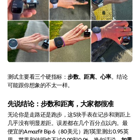
测试主要看三个硬指标：
步数、距离、心率
。结论
可能跟你想象的不太一样。
先说结论：步数和距离，大家都很准
无论你是走路还是跑步，这5块手表在记步和测距上
几乎没有明显差距。误差都在几个百分点以内。最
便宜的Amazfit Bip 6（80美元）跑1英里测出0.95英
里，苹果和佳明也不过0.99和0.96。换句话说，
如果