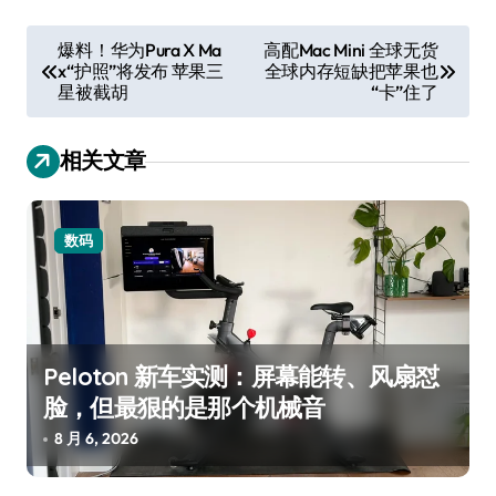
文
爆料！华为Pura X Ma
高配Mac Mini 全球无货
x“护照”将发布 苹果三
全球内存短缺把苹果也
章
星被截胡
“卡”住了
导
航
相关文章
数码
Peloton 新车实测：屏幕能转、风扇怼
脸，但最狠的是那个机械音
8 月 6, 2026