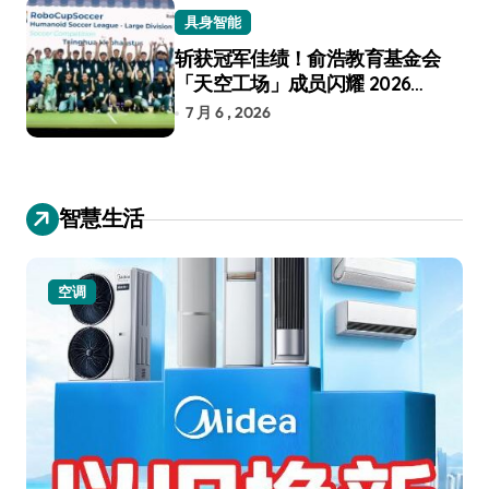
具身智能
斩获冠军佳绩！俞浩教育基金会
「天空工场」成员闪耀 2026
RoboCup 机器人世界杯
7 月 6 , 2026
智慧生活
小家电