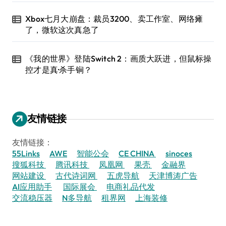
Xbox七月大崩盘：裁员3200、卖工作室、网络瘫
了，微软这次真急了
《我的世界》登陆Switch 2：画质大跃进，但鼠标操
控才是真·杀手锏？
友情链接
友情链接：
55Links
AWE
智能公会
CE CHINA
sinoces
搜狐科技
腾讯科技
凤凰网
果壳
金融界
网站建设
古代诗词网
五虎导航
天津博涛广告
AI应用助手
国际展会
电商礼品代发
交流稳压器
N多导航
租界网
上海装修