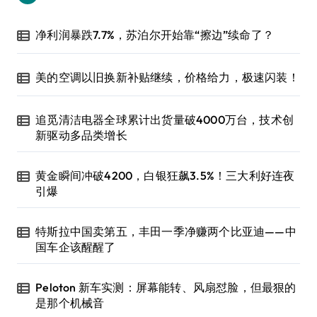
净利润暴跌7.7%，苏泊尔开始靠“擦边”续命了？
美的空调以旧换新补贴继续，价格给力，极速闪装！
追觅清洁电器全球累计出货量破4000万台，技术创
新驱动多品类增长
黄金瞬间冲破4200，白银狂飙3.5%！三大利好连夜
引爆
特斯拉中国卖第五，丰田一季净赚两个比亚迪——中
国车企该醒醒了
Peloton 新车实测：屏幕能转、风扇怼脸，但最狠的
是那个机械音