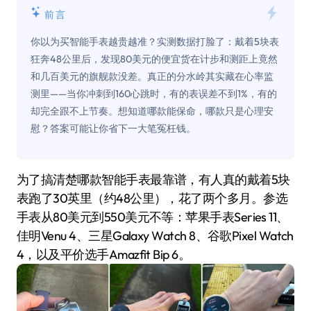
前言
你以为买智能手表越贵越准？实测数据打脸了：戴着5块表
狂奔48公里后，发现80美元的便宜货在计步和测距上竟然
和几百美元的旗舰款没差。真正的分水岭其实藏在心率监
测里——当你冲刺到160心跳时，有的表误差不到1%，有的
却完全跟不上节奏。想知道哪款能保命，哪款只是心理安
慰？答案可能让你省下一大笔冤枉钱。
为了搞清楚哪款智能手表最靠谱，有人真的戴着5块
表跑了30英里（约48公里），花了两个多月。参选
手表从80美元到550美元不等：苹果手表Series 11、
佳明Venu 4、三星Galaxy Watch 8、谷歌Pixel Watch
4，以及平价选手Amazfit Bip 6。