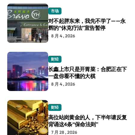
市场
对不起胖东来，我先不学了——永
辉的“休克疗法”宣告暂停
8 月 4 , 2026
财经
长鑫上市只是开胃菜：合肥正在下
一盘你看不懂的大棋
8 月 4 , 2026
财经
高位站岗黄金的人，下半年请反复
背诵这4条“保命法则”
7 月 28 , 2026