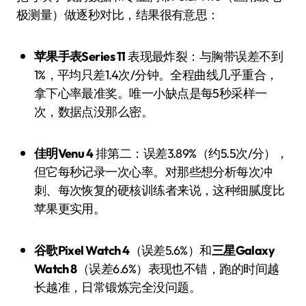
极测量）做逐秒对比，结果很有意思：
苹果手表Series 11
表现最炸裂：与胸带误差不到
1%，平均只差1.4次/分钟。全程曲线几乎重合，
拿下心率最准奖。唯一小缺点是每5秒采样一
次，数据点没那么密。
佳明Venu 4
排第二：误差3.89%（约5.5次/分），
但它每秒记录一次心率。对那些想分析每次冲
刺、每次恢复的硬核训练者来说，这种细腻度比
苹果更实用。
谷歌Pixel Watch 4
（误差5.6%）和
三星Galaxy
Watch 8
（误差6.6%）表现也不错，跑的时间越
长越准，日常锻炼完全没问题。