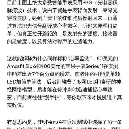
目前市面上绝大多数智能手表采用PPG（光电容积
脉搏波）技术，说白了就是手表背面发射一束绿光
穿透皮肤，碰到血管里的红细胞后反射回来，再通
过算法把光信号翻译成心率数字。听起来原理很简
单，但真正拉开差距的，是发射光的强度、接收器
的灵敏度，以及算法对噪声的过滤能力。
这就能解释为什么同样标称“心率监测”，80美元的
Amazfit Bip 6和400美元的苹果手表Series 11在实测
中能差出近7个百分点的误差。前者用的可能是单颗
LED加简单算法，后者则堆叠了多颗LED和自研的神
经网络模型，后者能在你冲刺时迅速捕捉心率跳
变，而前者往往“慢半拍”，等你歇下来才慢慢追上真
实数值。
有意思的是，佳明Venu 4在这次测试中选择了另一条