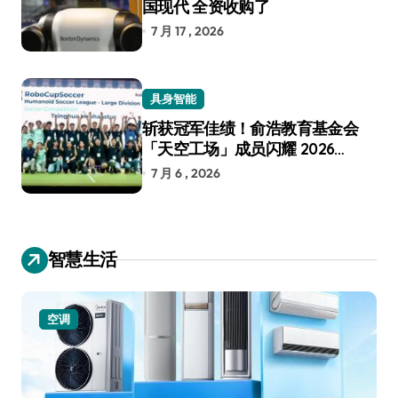
国现代 全资收购了
7 月 17 , 2026
具身智能
斩获冠军佳绩！俞浩教育基金会
「天空工场」成员闪耀 2026
RoboCup 机器人世界杯
7 月 6 , 2026
智慧生活
空调