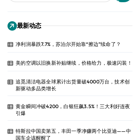
最新动态
净利润暴跌7.7%，苏泊尔开始靠“擦边”续命了？
美的空调以旧换新补贴继续，价格给力，极速闪装！
追觅清洁电器全球累计出货量破4000万台，技术创
新驱动多品类增长
黄金瞬间冲破4200，白银狂飙3.5%！三大利好连夜
引爆
特斯拉中国卖第五，丰田一季净赚两个比亚迪——中
国车企该醒醒了