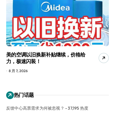
美的空调以旧换新补贴继续，价格给
追
力，极速闪装！
4
长
8 月 7, 2026
8
热门话题
反馈中心高票需求为何被忽视？
- 37,195 热度