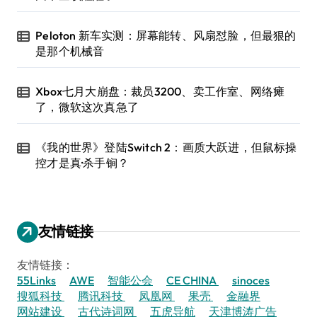
Peloton 新车实测：屏幕能转、风扇怼脸，但最狠的
是那个机械音
Xbox七月大崩盘：裁员3200、卖工作室、网络瘫
了，微软这次真急了
《我的世界》登陆Switch 2：画质大跃进，但鼠标操
控才是真·杀手锏？
友情链接
友情链接：
55Links
AWE
智能公会
CE CHINA
sinoces
搜狐科技
腾讯科技
凤凰网
果壳
金融界
网站建设
古代诗词网
五虎导航
天津博涛广告