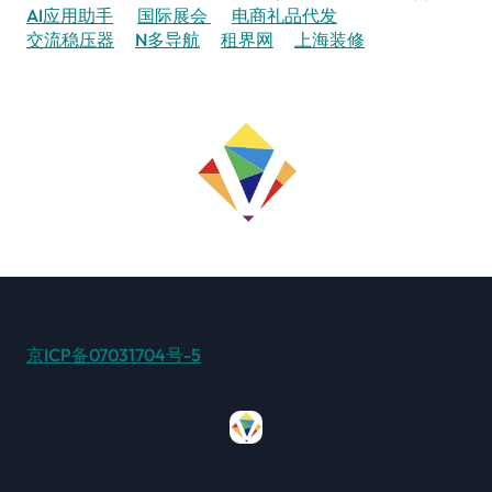
AI应用助手
国际展会
电商礼品代发
交流稳压器
N多导航
租界网
上海装修
京ICP备07031704号-5