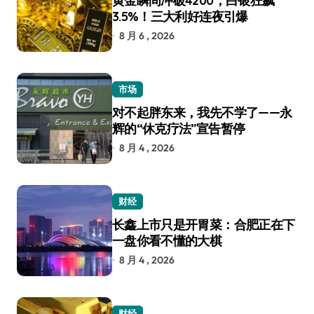
黄金瞬间冲破4200，白银狂飙
3.5%！三大利好连夜引爆
8 月 6 , 2026
市场
对不起胖东来，我先不学了——永
辉的“休克疗法”宣告暂停
8 月 4 , 2026
财经
长鑫上市只是开胃菜：合肥正在下
一盘你看不懂的大棋
8 月 4 , 2026
财经