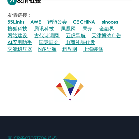
友情链接
友情链接：
55Links
AWE
智能公会
CE CHINA
sinoces
搜狐科技
腾讯科技
凤凰网
果壳
金融界
网站建设
古代诗词网
五虎导航
天津博涛广告
AI应用助手
国际展会
电商礼品代发
交流稳压器
N多导航
租界网
上海装修
京ICP备07031704号-5