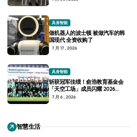
具身智能
做机器人的波士顿 被做汽车的韩
国现代 全资收购了
7 月 17 , 2026
具身智能
斩获冠军佳绩！俞浩教育基金会
「天空工场」成员闪耀 2026
RoboCup 机器人世界杯
7 月 6 , 2026
智慧生活