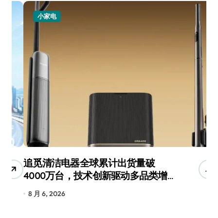
小家电
追觅清洁电器全球累计出货量破
从
4000万台，技术创新驱动多品类增
R
长
8 月 6, 2026
8