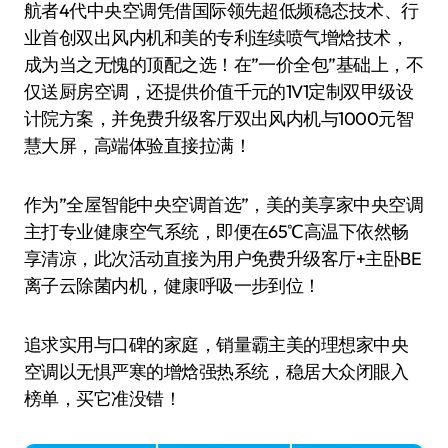
航者4代中央空调凭借国际领先超低频稳态技术、行
业首创双出风内机和美的专利连续喷气增焓技术，
成为当之无愧的顶配之选！在”一价全包”基础上，不
仅送厨房空调，还提供价值千元的1V1定制双甲级设
计院方案，并免费升级客厅双出风内机与1000元智
慧大屏，高端体验直接拉满！
作为”全屋智能中央空调首选”，美的美享家中央空调
主打专业健康空气系统，即便在65℃高温下依然畅
享清凉，此次活动直接为用户免费升级客厅+主卧BE
离子云除菌内机，健康呼吸一步到位！
追求实用与口碑的家庭，销量霸主美的理想家中央
空调以无惧严寒的增焓强热系统，稳居大众闭眼入
榜单，买它准没错！