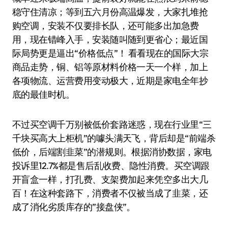
稳守住清凉；等到五六月份高温爆发，大家扎堆抢
购空调，安装不仅要排长队，还可能多出加急费
用，现在错峰入手，安装随叫随到更省心；最近国
际局势更是逼出“价格低点”！ 看看现在的国际大宗
商品走势，铜、铝等原材料价格一天一个样，加上
各项物流、运营费用变动极大，近期是家电全年抄
底的最佳时机。
不过买空调千万别被低价套路迷惑，现在行业里“三
千块买高大上柜机”的噱头满天飞，背后却是“前端杀
低价，后端割韭菜”的潜规则。根据消协数据，家电
投诉里12.7%都是售后乱收费、隐性消费。买空调跟
开盲盒一样，打孔费、支架费加起来凭空多出大几
百！在这种套路下，消费者不仅被当成了韭菜，还
成了消化劣质库存的”接盘侠”。