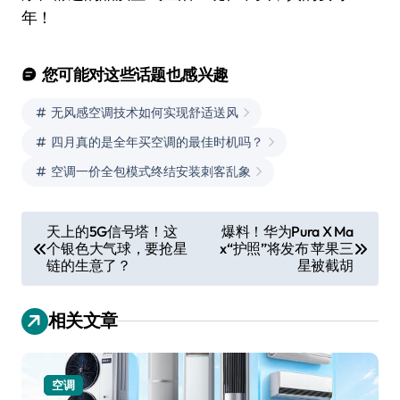
年！
您可能对这些话题也感兴趣
无风感空调技术如何实现舒适送风
四月真的是全年买空调的最佳时机吗？
空调一价全包模式终结安装刺客乱象
文
天上的5G信号塔！这
爆料！华为Pura X Ma
个银色大气球，要抢星
x“护照”将发布 苹果三
章
链的生意了？
星被截胡
导
航
相关文章
空调