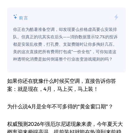
前言
你正在为酷暑准备空调，却发现要么价格虚高要么安装排
队。但真正的坑其实在后头——消协数据显示12.7%的投诉
都是安装乱收费，打孔费、支架费随时让你多掏好几百。
美的这次直接把所有费用打包成"一价全包"，可你知道这
种透明化消费是如何倒逼整个行业改变游戏规则的吗？
如果你还在犹豫什么时候买空调，直接告诉你答
案：就是现在，4月，马上买，马上装！
为什么说4月是全年不可多得的“黄金窗口期”？
权威预测2026年强厄尔尼诺现象来袭，今年夏天大
概率迎来极端高温，提前装好就能在热浪到来前稳