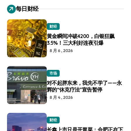
每日财经
财经
黄金瞬间冲破4200，白银狂飙
3.5%！三大利好连夜引爆
8 月 6 , 2026
市场
对不起胖东来，我先不学了——永
辉的“休克疗法”宣告暂停
8 月 4 , 2026
财经
长鑫上市只是开胃菜：合肥正在下