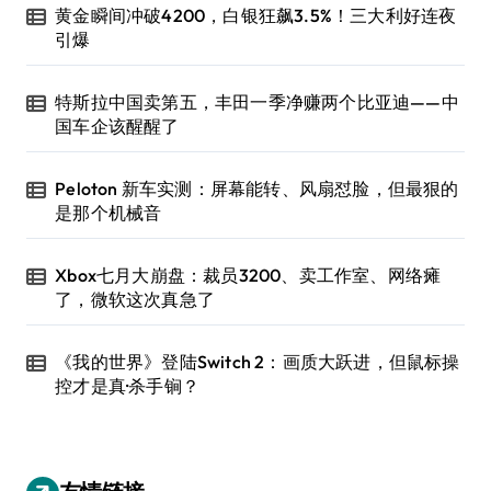
黄金瞬间冲破4200，白银狂飙3.5%！三大利好连夜
引爆
特斯拉中国卖第五，丰田一季净赚两个比亚迪——中
国车企该醒醒了
Peloton 新车实测：屏幕能转、风扇怼脸，但最狠的
是那个机械音
Xbox七月大崩盘：裁员3200、卖工作室、网络瘫
了，微软这次真急了
《我的世界》登陆Switch 2：画质大跃进，但鼠标操
控才是真·杀手锏？