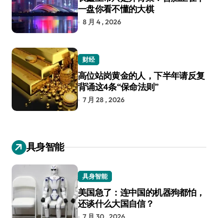
一盘你看不懂的大棋
8 月 4 , 2026
财经
高位站岗黄金的人，下半年请反复
背诵这4条“保命法则”
7 月 28 , 2026
具身智能
具身智能
美国急了：连中国的机器狗都怕，
还谈什么大国自信？
7 月 30 , 2026