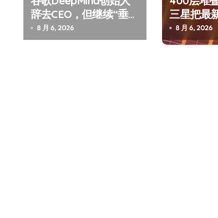
谷歌DeepMind创始人
400层堆
辞去CEO，但继续“垂帘
三星把最
听政”？
了AI
8 月 6, 2026
8 月 6, 2026