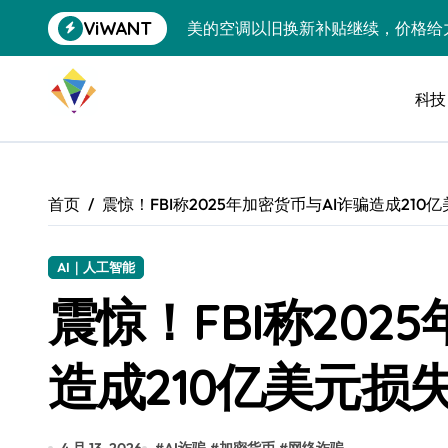
跳
ViWANT
美的空调以旧换新补贴继续，价格给
转
到
追觅清洁电器全球累计出货量破400
内
容
科技
黄金瞬间冲破4200，白银狂飙3.5
特斯拉中国卖第五，丰田一季净赚两
Peloton 新车实测：屏幕能转、
首页
震惊！FBI称2025年加密货币与AI诈骗造成210
Xbox七月大崩盘：裁员3200、
《我的世界》登陆Switch 2：画质
AI｜人工智能
震惊！FBI称202
谷歌DeepMind创始人辞去CEO，但
全球最小U盘，容量却碾压iPhone 
造成210亿美元损
400层堆叠、性能翻倍 三星把最新存
召回X9、合作大众遇冷、高端梦碎：