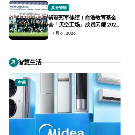
具身智能
斩获冠军佳绩！俞浩教育基金
会「天空工场」成员闪耀 2026
RoboCup 机器人世界杯
7 月 6 , 2026
智慧生活
空调