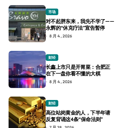
市场
对不起胖东来，我先不学了——
永辉的“休克疗法”宣告暂停
8 月 4 , 2026
财经
长鑫上市只是开胃菜：合肥正
在下一盘你看不懂的大棋
8 月 4 , 2026
财经
高位站岗黄金的人，下半年请
反复背诵这4条“保命法则”
7 月 28 , 2026