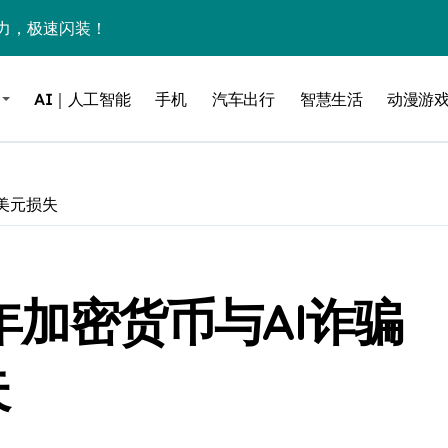
力，极速闪装！
0万台，技术创新驱动多品类增长
AI｜人工智能
手机
汽车出行
智慧生活
动漫游
%！三大利好连夜引爆
个比亚迪——中国车企该醒醒了
风扇怼脸，但最狠的是那个机械音
亿美元损失
卖工作室、网络瘫了，微软这次真急了
大跃进，但鼠标操控才是真·杀手锏？
5年加密货币与AI诈骗
继续“垂帘听政”？
17顶配？闪迪这波操作太狠了
失
储技术给了AI
小鹏的“多事之夏”