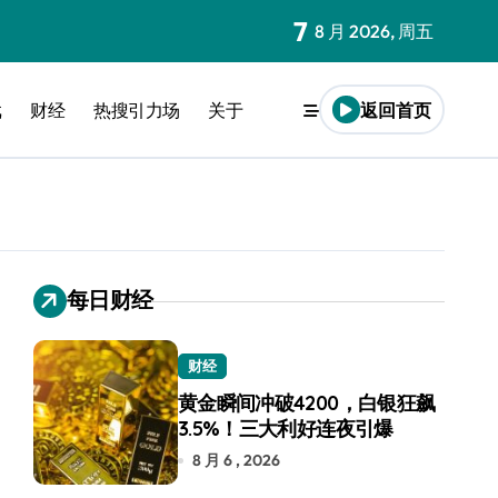
7
8 月 2026, 周五
戏
财经
热搜引力场
关于
返回首页
每日财经
财经
黄金瞬间冲破4200，白银狂飙
3.5%！三大利好连夜引爆
8 月 6 , 2026