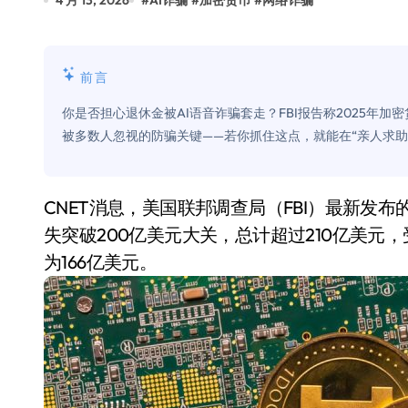
4 月 13, 2026
#
AI诈骗
#
加密货币
#
网络诈骗
比Model 3便宜？不，比Model 3有
550亿美金！沙特把EA买了，但背了
前言
Xbox 25岁生日送壁纸送徽章，就
你是否担心退休金被AI语音诈骗套走？FBI报告称2025年加
别再用汽车USB给MacBook充电了
被多数人忽视的防骗关键——若你抓住这点，就能在“亲人求
花钱买宝马，启动先看蜘蛛侠？”车
Windows 11家庭版和专业版，选
CNET消息，美国联邦调查局（FBI）最新发布的互联网犯罪报告显示，2025年网络诈骗造成的损
失突破200亿美元大关，总计超过210亿美元，
你的U盘格式对了吗？详解exFAT和N
为166亿美元。
维修店最怕的“作死”操作：把手机塞
轻到忽略不计 大疆Mini 2S内录实
从“卖电视”到“定规则”：海信拿下RGB-
对不起胖东来，我先不学了——永辉的