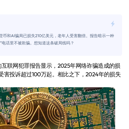
面儿——试驾雷克萨斯ES 500e
200亿的债
是不送主机，你领不领？
密货币和AI骗局已损失210亿美元，老年人受害翻倍。报告暗示一种
！老司机教你3招真·快充
助”电话里不被欺骗。想知道这条破局线吗？
主怒了：车内不是广告屏！
错真的会后悔吗？
受害投诉超过100万起。相比之下，2024年的损失
TFS的终极对决
冰箱，你中招了吗？
测，值不值得冲？
Mini LED全球话语权
“休克疗法”宣告暂停