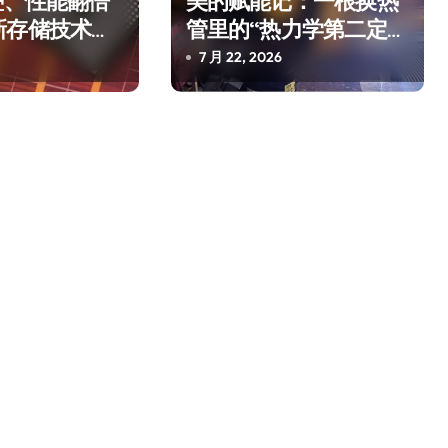
叠、性能翻倍
美的赋能记：一根换热
新存储技术给
管里的“热力学第二定
律”
7 月 22, 2026