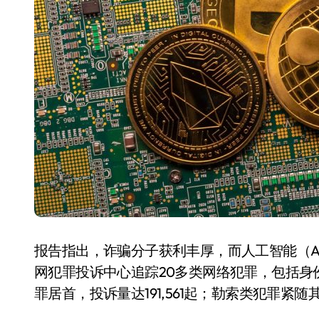
国际首次！中国钙钛矿探测器太空“
小米涨价！K90跳上3099，小米17标
长鑫上市只是开胃菜：合肥正在下一
耳机低音像白开水？90%的人第一步
复古玩家狂喜：Anbernic第三次复刻
Xbox 360 游戏终于要登 PC，光
AirTag 新版到底香不香？一篇帮你
净利润暴跌7.7%，苏泊尔开始靠“擦
报告指出，诈骗分子获利丰厚，而人工智能（A
网犯罪投诉中心追踪20多类网络犯罪，包括身份
罪居首，投诉量达191,561起；勒索类犯罪紧随其后