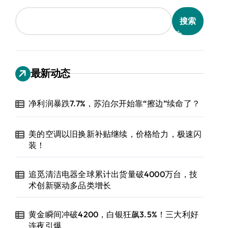
搜索
最新动态
净利润暴跌7.7%，苏泊尔开始靠“擦边”续命了？
美的空调以旧换新补贴继续，价格给力，极速闪
装！
追觅清洁电器全球累计出货量破4000万台，技
术创新驱动多品类增长
黄金瞬间冲破4200，白银狂飙3.5%！三大利好
连夜引爆