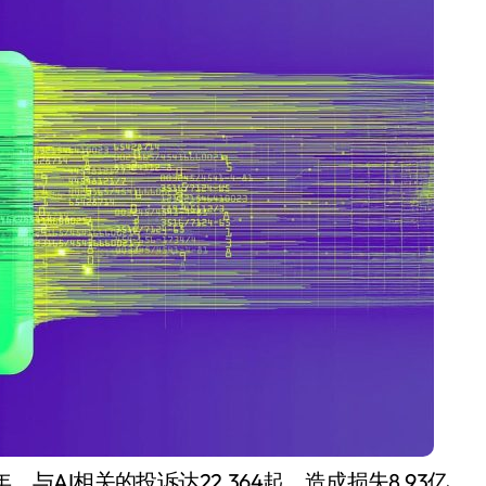
净利润暴跌7.7%，苏泊尔
开始靠“擦边”续命了？
8 月 7, 2026
与AI相关的投诉达22,364起，造成损失8.93亿