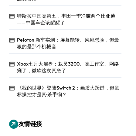
特斯拉中国卖第五，丰田一季净赚两个比亚迪
——中国车企该醒醒了
Peloton 新车实测：屏幕能转、风扇怼脸，但最
狠的是那个机械音
Xbox七月大崩盘：裁员3200、卖工作室、网络
瘫了，微软这次真急了
《我的世界》登陆Switch 2：画质大跃进，但鼠
标操控才是真·杀手锏？
友情链接