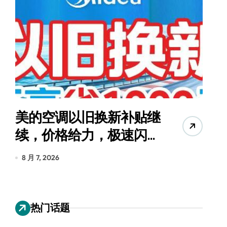
美的空调以旧换新补贴继
续，价格给力，极速闪
货
装！
8 月 7, 2026
8
热门话题