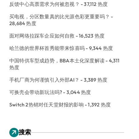
反馈中心高票需求为何被忽视？
- 37,112 热度
买电视，分区数量真的比光源色彩更重要吗？
-
28,684 热度
面对网络拉踩车企应如何自救
- 16,523 热度
哈兰德的世界杯首秀能带来惊喜吗
- 9,344 热度
中国特供车型成趋势，BBA本土化深度解读
- 4,311
热度
手机厂商为何谨慎引入外部AI？
- 3,389 热度
可换壳会带动新玩法吗?
- 3,044 热度
Switch 2热销对任天堂财报的影响
- 1,392 热度
搜索