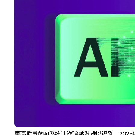
追觅、石头科技注意：你
们的扫地机已被美国认定
为“战略武器”
7 月 30, 2026
更高质量的AI系统让诈骗越发难以识别。2025年，