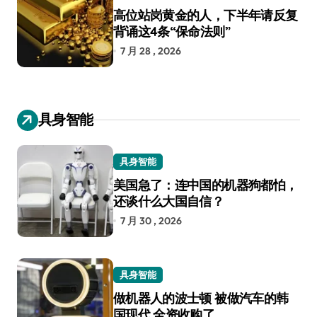
高位站岗黄金的人，下半年请反复
背诵这4条“保命法则”
7 月 28 , 2026
具身智能
具身智能
美国急了：连中国的机器狗都怕，
还谈什么大国自信？
7 月 30 , 2026
具身智能
做机器人的波士顿 被做汽车的韩
国现代 全资收购了