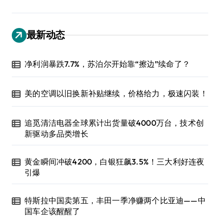
最新动态
净利润暴跌7.7%，苏泊尔开始靠“擦边”续命了？
美的空调以旧换新补贴继续，价格给力，极速闪装！
追觅清洁电器全球累计出货量破4000万台，技术创
新驱动多品类增长
黄金瞬间冲破4200，白银狂飙3.5%！三大利好连夜
引爆
特斯拉中国卖第五，丰田一季净赚两个比亚迪——中
国车企该醒醒了