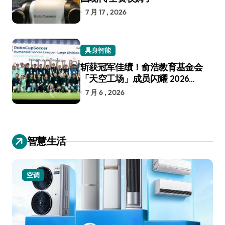
7 月 17 , 2026
具身智能
斩获冠军佳绩！俞浩教育基金会
「天空工场」成员闪耀 2026
RoboCup 机器人世界杯
7 月 6 , 2026
智慧生活
空调