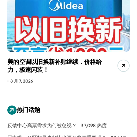
美的空调以旧换新补贴继续，价格给
追
力，极速闪装！
4
长
8 月 7, 2026
8
热门话题
反馈中心高票需求为何被忽视？
- 37,098 热度