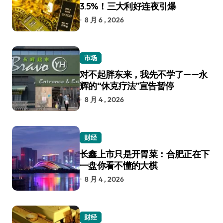
3.5%！三大利好连夜引爆
8 月 6 , 2026
市场
对不起胖东来，我先不学了——永
辉的“休克疗法”宣告暂停
8 月 4 , 2026
财经
长鑫上市只是开胃菜：合肥正在下
一盘你看不懂的大棋
8 月 4 , 2026
财经