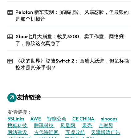
Peloton 新车实测：屏幕能转、风扇怼脸，但最狠的
是那个机械音
Xbox七月大崩盘：裁员3200、卖工作室、网络瘫
了，微软这次真急了
《我的世界》登陆Switch 2：画质大跃进，但鼠标操
控才是真·杀手锏？
友情链接
友情链接：
55Links
AWE
智能公会
CE CHINA
sinoces
搜狐科技
腾讯科技
凤凰网
果壳
金融界
网站建设
古代诗词网
五虎导航
天津博涛广告