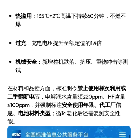
热滥用
：135℃±2℃高温下持续60分钟，不燃不
爆
过充
：充电电压提升至额定值的1.4倍
机械安全
：新增整机跌落、挤压、重物冲击等测
试
在材料和品控方面，标准明令
禁止使用梯次利用或
二手翻新电芯
，电解液水含量须≤20ppm、HF含量
≤100ppm，并强制标注
安全使用年限、代工厂信
息、电池材料类型
；循环老化后还需复测安全性
能。