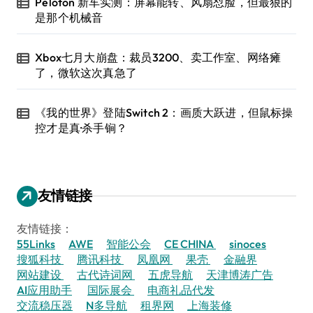
Peloton 新车实测：屏幕能转、风扇怼脸，但最狠的
是那个机械音
Xbox七月大崩盘：裁员3200、卖工作室、网络瘫
了，微软这次真急了
《我的世界》登陆Switch 2：画质大跃进，但鼠标操
控才是真·杀手锏？
友情链接
友情链接：
55Links
AWE
智能公会
CE CHINA
sinoces
搜狐科技
腾讯科技
凤凰网
果壳
金融界
网站建设
古代诗词网
五虎导航
天津博涛广告
AI应用助手
国际展会
电商礼品代发
交流稳压器
N多导航
租界网
上海装修