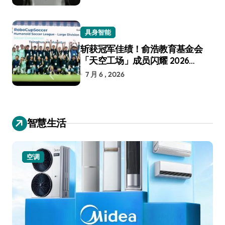
具身智能
斩获冠军佳绩！俞浩教育基金会
「天空工场」成员闪耀 2026
RoboCup 机器人世界杯
7 月 6 , 2026
智慧生活
空调