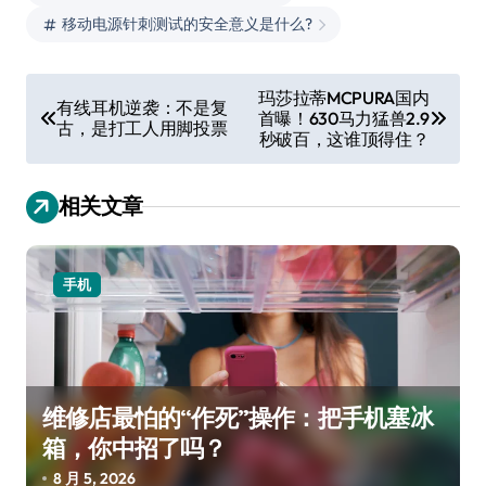
移动电源针刺测试的安全意义是什么?
文
玛莎拉蒂MCPURA国内
有线耳机逆袭：不是复
首曝！630马力猛兽2.9
章
古，是打工人用脚投票
秒破百，这谁顶得住？
导
航
相关文章
手机
维修店最怕的“作死”操作：把手机塞冰
箱，你中招了吗？
8 月 5, 2026