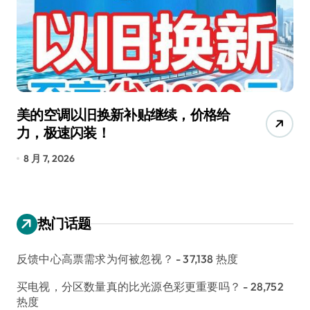
美的空调以旧换新补贴继续，价格给
追
力，极速闪装！
4
长
8 月 7, 2026
8
热门话题
反馈中心高票需求为何被忽视？
- 37,138 热度
买电视，分区数量真的比光源色彩更重要吗？
- 28,752
热度