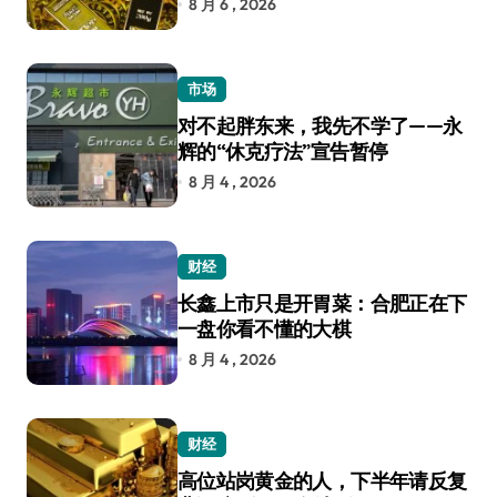
8 月 6 , 2026
市场
对不起胖东来，我先不学了——永
辉的“休克疗法”宣告暂停
8 月 4 , 2026
财经
长鑫上市只是开胃菜：合肥正在下
一盘你看不懂的大棋
8 月 4 , 2026
财经
高位站岗黄金的人，下半年请反复