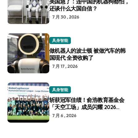
美国急了：连中国的机器狗都怕，
还谈什么大国自信？
7 月 30 , 2026
具身智能
做机器人的波士顿 被做汽车的韩
国现代 全资收购了
7 月 17 , 2026
具身智能
斩获冠军佳绩！俞浩教育基金会
「天空工场」成员闪耀 2026
RoboCup 机器人世界杯
7 月 6 , 2026