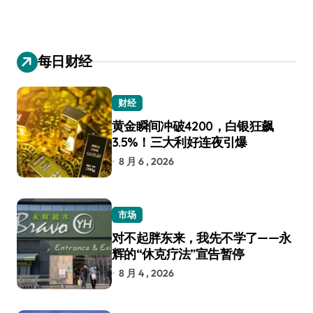
每日财经
财经
黄金瞬间冲破4200，白银狂飙
3.5%！三大利好连夜引爆
8 月 6 , 2026
市场
对不起胖东来，我先不学了——永
辉的“休克疗法”宣告暂停
8 月 4 , 2026