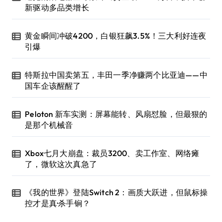
新驱动多品类增长
黄金瞬间冲破4200，白银狂飙3.5%！三大利好连夜
引爆
特斯拉中国卖第五，丰田一季净赚两个比亚迪——中
国车企该醒醒了
Peloton 新车实测：屏幕能转、风扇怼脸，但最狠的
是那个机械音
Xbox七月大崩盘：裁员3200、卖工作室、网络瘫
了，微软这次真急了
《我的世界》登陆Switch 2：画质大跃进，但鼠标操
控才是真·杀手锏？