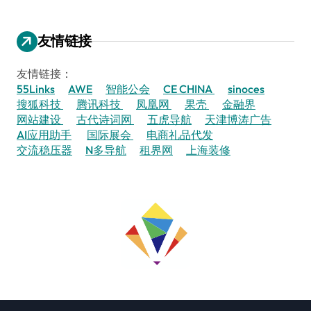
友情链接
友情链接：
55Links
AWE
智能公会
CE CHINA
sinoces
搜狐科技
腾讯科技
凤凰网
果壳
金融界
网站建设
古代诗词网
五虎导航
天津博涛广告
AI应用助手
国际展会
电商礼品代发
交流稳压器
N多导航
租界网
上海装修