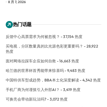
8 月 7, 2026
8
热门话题
反馈中心高票需求为何被忽视？
- 37,154 热度
买电视，分区数量真的比光源色彩更重要吗？
- 28,922
热度
面对网络拉踩车企应如何自救
- 16,663 热度
哈兰德的世界杯首秀能带来惊喜吗
- 9,483 热度
中国特供车型成趋势，BBA本土化深度解读
- 4,342 热度
手机厂商为何谨慎引入外部AI？
- 3,419 热度
可换壳会带动新玩法吗?
- 3,072 热度