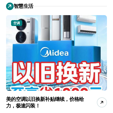
智慧生活
空调
美的空调以旧换新补贴继续，价格给
追
力，极速闪装！
4
长