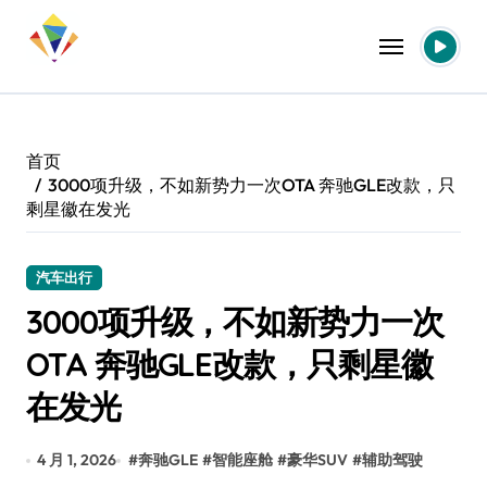
跳
转
到
内
容
首页
3000项升级，不如新势力一次OTA 奔驰GLE改款，只
剩星徽在发光
汽车出行
3000项升级，不如新势力一次
OTA 奔驰GLE改款，只剩星徽
在发光
4 月 1, 2026
#
奔驰GLE
#
智能座舱
#
豪华SUV
#
辅助驾驶