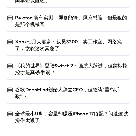
国车企该醒醒了
Peloton 新车实测：屏幕能转、风扇怼脸，但最狠的
是那个机械音
Xbox七月大崩盘：裁员3200、卖工作室、网络瘫
了，微软这次真急了
《我的世界》登陆Switch 2：画质大跃进，但鼠标操
控才是真·杀手锏？
谷歌DeepMind创始人辞去CEO，但继续“垂帘听
政”？
全球最小U盘，容量却碾压iPhone 17顶配？闪迪这波
操作太狠了