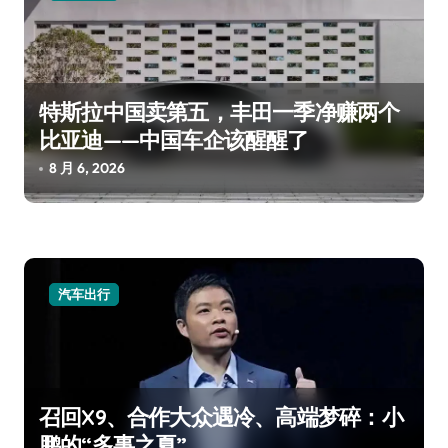
特斯拉中国卖第五，丰田一季净赚两个
比亚迪——中国车企该醒醒了
8 月 6, 2026
汽车出行
召回X9、合作大众遇冷、高端梦碎：小
鹏的“多事之夏”