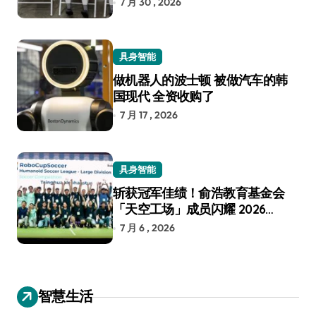
7 月 30 , 2026
具身智能
做机器人的波士顿 被做汽车的韩
国现代 全资收购了
7 月 17 , 2026
具身智能
斩获冠军佳绩！俞浩教育基金会
「天空工场」成员闪耀 2026
RoboCup 机器人世界杯
7 月 6 , 2026
智慧生活