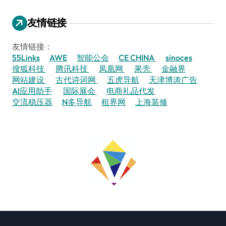
友情链接
友情链接：
55Links
AWE
智能公会
CE CHINA
sinoces
搜狐科技
腾讯科技
凤凰网
果壳
金融界
网站建设
古代诗词网
五虎导航
天津博涛广告
AI应用助手
国际展会
电商礼品代发
交流稳压器
N多导航
租界网
上海装修