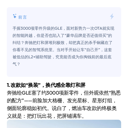
前言
手握3000项零件升级的GLE，面对新势力一次OTA就实现
的智能跨越，你是否也陷入了“豪华品牌是否还值得买”的
纠结？奔驰把灯和屏堆到极致，却把真正的杀手锏藏在了
你看不见的智驾系统里。当对手开始让车“自己开”，这套
被低估的L2+辅助驾驶，究竟能否成为你掏钱前的最后底
气？
1. 改款如“换装”，换代感全靠灯和屏
奔驰给GLE塞了约3000项新零件，但外观依然“熟悉
的配方”——前脸加大格栅、发光星标、星形灯组，
侧面轮廓稳如初代。说白了，燃油车改款的终极奥
义就是：把灯玩出花，把屏铺满车。