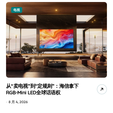
小家电
追觅、石头科技注意：你们的扫地机
月
已被美国认定为“战略武器”
还
7 月 30, 2026
7