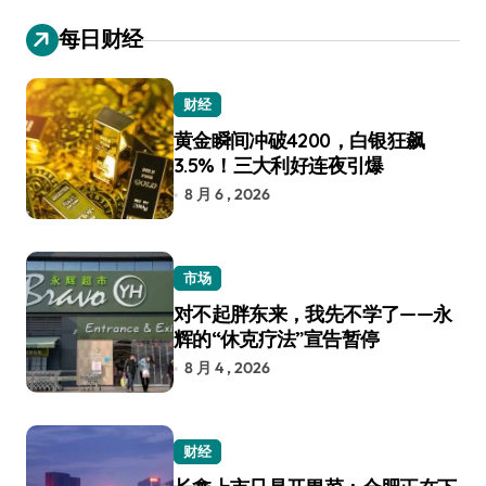
每日财经
财经
黄金瞬间冲破4200，白银狂飙
3.5%！三大利好连夜引爆
8 月 6 , 2026
市场
对不起胖东来，我先不学了——永
辉的“休克疗法”宣告暂停
8 月 4 , 2026
财经