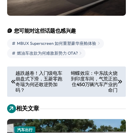
您可能对这些话题也感兴趣
MBUX Superscreen 如何重塑豪华座舱体验
燃油车改款为何难敌新势力 OTA?
文
越跌越卷！入门级电车
蝴蝶效应：中东战火烧
崩盘式下滑，五菱零跑
到印度车间，气荒正掐
章
奇瑞为何还敢逆势加
住450万辆汽车产业的
导
码？
命门
航
相关文章
汽车出行