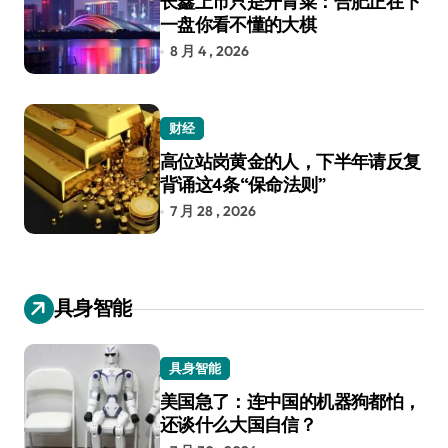
长鑫上市只是开胃菜：合肥正在下
一盘你看不懂的大棋
8 月 4 , 2026
财经
高位站岗黄金的人，下半年请反复
背诵这4条“保命法则”
7 月 28 , 2026
具身智能
具身智能
美国急了：连中国的机器狗都怕，
还谈什么大国自信？