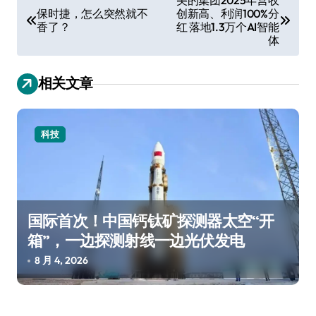
保时捷，怎么突然就不
创新高、利润100%分
章
香了？
红 落地1.3万个AI智能
导
体
航
相关文章
科技
国际首次！中国钙钛矿探测器太空“开
箱”，一边探测射线一边光伏发电
8 月 4, 2026