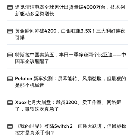
追觅清洁电器全球累计出货量破4000万台，技术创
新驱动多品类增长
黄金瞬间冲破4200，白银狂飙3.5%！三大利好连夜
引爆
特斯拉中国卖第五，丰田一季净赚两个比亚迪——中
国车企该醒醒了
Peloton 新车实测：屏幕能转、风扇怼脸，但最狠的
是那个机械音
Xbox七月大崩盘：裁员3200、卖工作室、网络瘫
了，微软这次真急了
《我的世界》登陆Switch 2：画质大跃进，但鼠标操
控才是真·杀手锏？