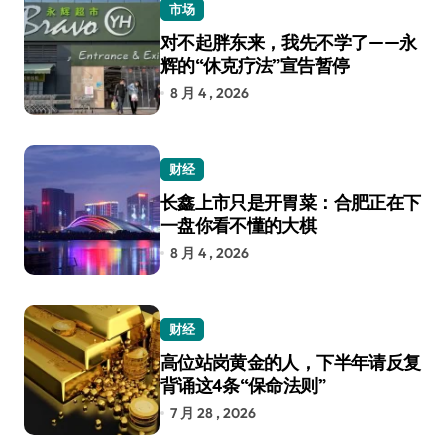
市场
对不起胖东来，我先不学了——永
辉的“休克疗法”宣告暂停
8 月 4 , 2026
财经
长鑫上市只是开胃菜：合肥正在下
一盘你看不懂的大棋
8 月 4 , 2026
财经
高位站岗黄金的人，下半年请反复
背诵这4条“保命法则”
7 月 28 , 2026