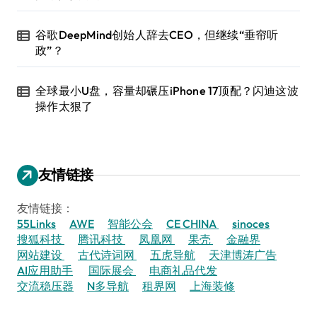
谷歌DeepMind创始人辞去CEO，但继续“垂帘听
政”？
全球最小U盘，容量却碾压iPhone 17顶配？闪迪这波
操作太狠了
友情链接
友情链接：
55Links
AWE
智能公会
CE CHINA
sinoces
搜狐科技
腾讯科技
凤凰网
果壳
金融界
网站建设
古代诗词网
五虎导航
天津博涛广告
AI应用助手
国际展会
电商礼品代发
交流稳压器
N多导航
租界网
上海装修