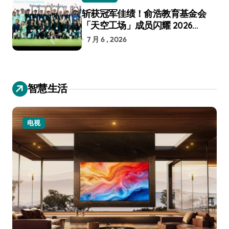
斩获冠军佳绩！俞浩教育基金会
「天空工场」成员闪耀 2026
RoboCup 机器人世界杯
7 月 6 , 2026
智慧生活
小家电