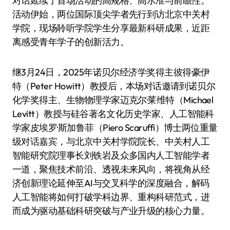
对话延续了首场活动的高规格、高水准与前瞻性。
活动伊始，两位国际顶尖学者先行到访北京中关村
学院，现场聆听学院学生分享最新科研成果，近距
离感受青年学子的创新活力。
继3月24日，2025年诺贝尔经济学奖得主彼得·豪伊
特（Peter Howitt）教授后，本场对话邀请到诺贝尔
化学奖得主、生物物理学家迈克尔·莱维特（Michael
Levitt）教授与硅谷著名文化历史学家、人工智能科
学家皮埃罗·斯加鲁菲（Piero Scaruffi）博士两位重量
级对话嘉宾，与北京中关村学院院长、中关村人工
智能研究院理事长刘铁岩及众多国内人工智能学者
一道，聚焦技术前沿、透视未来风向，将视角从经
济创新理论延伸至AI与交叉科学的深度融合，解码
人工智能将如何打破学科边界、重构科研范式，进
而成为驱动基础科研突破与产业升级的核心力量。