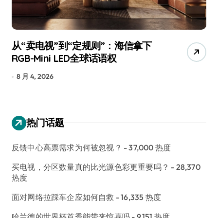
追觅、石头科技注意：你们的扫地机
月
已被美国认定为“战略武器”
还
7 月 30, 2026
7
热门话题
反馈中心高票需求为何被忽视？
- 37,000 热度
买电视，分区数量真的比光源色彩更重要吗？
- 28,370
热度
面对网络拉踩车企应如何自救
- 16,335 热度
哈兰德的世界杯首秀能带来惊喜吗
- 9,151 热度