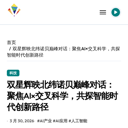
跳
转
到
内
容
首页
双星辉映北纬诺贝巅峰对话：聚焦AI×交叉科学，共探
智能时代创新路径
科技
双星辉映北纬诺贝巅峰对话：
聚焦AI×交叉科学，共探智能时
代创新路径
3 月 30, 2026
#
AI产业
#
AI应用
#
人工智能