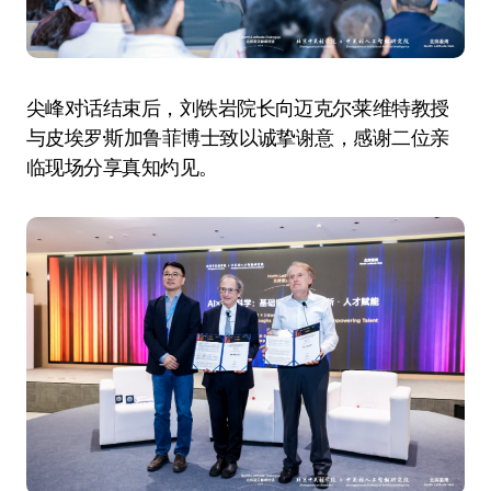
尖峰对话结束后，刘铁岩院长向迈克尔·莱维特教授
与皮埃罗·斯加鲁菲博士致以诚挚谢意，感谢二位亲
临现场分享真知灼见。